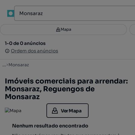
1
Mapa
Mapa
Filtros
Guardar pesquisa
3
1-0 de 0 anúncios
1-0 de 0 anúncios
Ordenar
Ordem dos anúncios
Ordem dos anúncios
...
Monsaraz
Imóveis comerciais para arrendar:
Monsaraz, Reguengos de
Monsaraz
Ver Mapa
Nenhum resultado encontrado