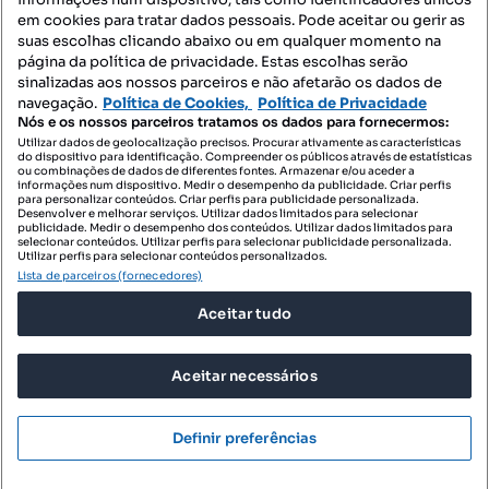
Mapa do Site
em cookies para tratar dados pessoais. Pode aceitar ou gerir as
suas escolhas clicando abaixo ou em qualquer momento na
página da política de privacidade. Estas escolhas serão
sinalizadas aos nossos parceiros e não afetarão os dados de
Contacte-nos
navegação.
Política de Cookies,
Política de Privacidade
Nós e os nossos parceiros tratamos os dados para fornecermos:
Utilizar dados de geolocalização precisos. Procurar ativamente as características
do dispositivo para identificação. Compreender os públicos através de estatísticas
SIGA-NOS:
ou combinações de dados de diferentes fontes. Armazenar e/ou aceder a
informações num dispositivo. Medir o desempenho da publicidade. Criar perfis
para personalizar conteúdos. Criar perfis para publicidade personalizada.
Desenvolver e melhorar serviços. Utilizar dados limitados para selecionar
publicidade. Medir o desempenho dos conteúdos. Utilizar dados limitados para
selecionar conteúdos. Utilizar perfis para selecionar publicidade personalizada.
DESCARREGAR NA:
Utilizar perfis para selecionar conteúdos personalizados.
Lista de parceiros (fornecedores)
Aceitar tudo
Aceitar necessários
© 2026 Imovirtual.com, OLX Portugal, S.A.
TERMOS DE UTILIZAÇÃO
Definir preferências
POLÍTICA DE PRIVACIDADE
CONFIGURAÇÕES DE PRIVACIDADE