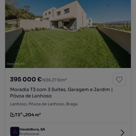
395 000 €
1936,27 €/m²
Moradia T3 com 3 Suites, Garagem e Jardim |
Póvoa de Lanhoso
Lanhoso, Póvoa de Lanhoso, Braga
T3
204 m²
Tipologia
Preço por metro quadrado
Vendolivre, SA
Profissional