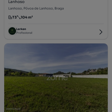
Lanhoso
Lanhoso, Póvoa de Lanhoso, Braga
T3
104 m²
Tipologia
Preço por metro quadrado
Lerken
Profissional