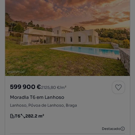
599 900 €
2125,80 €/m²
Moradia T6 em Lanhoso
Lanhoso, Póvoa de Lanhoso, Braga
T6
282.2 m²
Tipologia
Preço por metro quadrado
Destacado