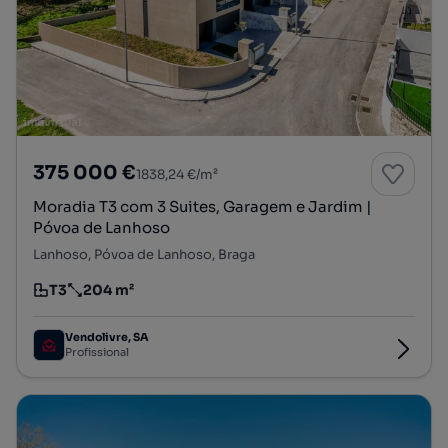
375 000 €
1838,24 €/m²
Moradia T3 com 3 Suites, Garagem e Jardim |
Póvoa de Lanhoso
Lanhoso, Póvoa de Lanhoso, Braga
T3
204 m²
Tipologia
Preço por metro quadrado
Vendolivre, SA
Profissional