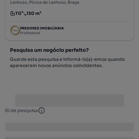
Lanhoso, Póvoa de Lanhoso, Braga
T0
130 m²
Tipologia
Preço por metro quadrado
PREDIMED IMOBILÍARIA
Profissional
Pesquisa um negócio perfeito?
Guarde esta pesquisa e informá-lo(a)-emos quando
aparecerem novos anúncios coincidentes.
ID de pesquisa
ID de pesquisa