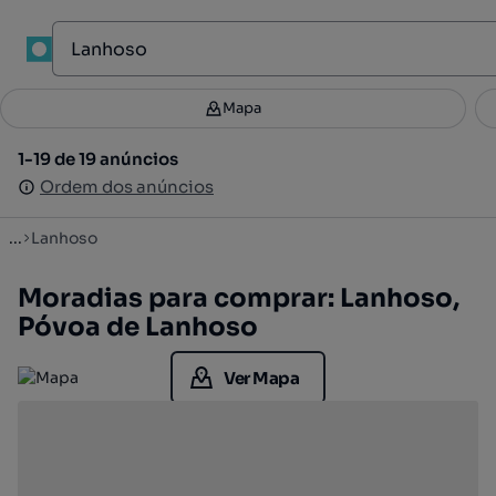
1
Mapa
Mapa
Filtros
Guardar pesquisa
2
1-19 de 19 anúncios
1-19 de 19 anúncios
Ordenar
Ordem dos anúncios
Ordem dos anúncios
...
Lanhoso
Moradias para comprar: Lanhoso,
Póvoa de Lanhoso
Ver Mapa