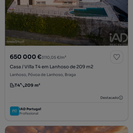
650 000 €
3110,05 €/m²
Casa / Villa T4 em Lanhoso de 209 m2
Lanhoso, Póvoa de Lanhoso, Braga
T4
209 m²
Tipologia
Preço por metro quadrado
Destacado
IAD Portugal
Profissional