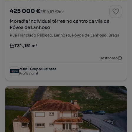
425 000 €
2814,57 €/m²
Moradia individual térrea no centro da vila de
Póvoa de Lanhoso
Rua Francisco Peixoto, Lanhoso, Póvoa de Lanhoso, Braga
T3
151 m²
Tipologia
Preço por metro quadrado
Destacado
ZOME Grupo Business
Profissional