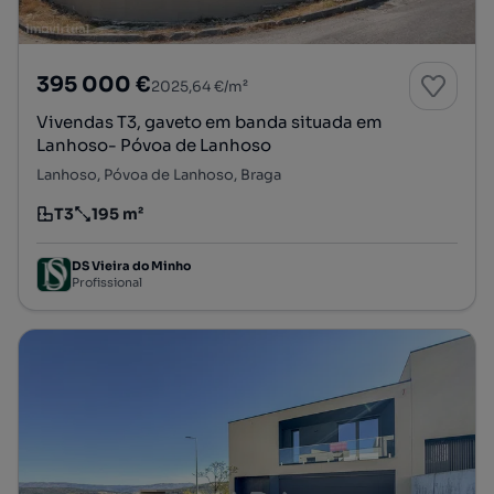
395 000 €
2025,64 €/m²
Vivendas T3, gaveto em banda situada em
Lanhoso- Póvoa de Lanhoso
Lanhoso, Póvoa de Lanhoso, Braga
T3
195 m²
Tipologia
Preço por metro quadrado
DS Vieira do Minho
Profissional