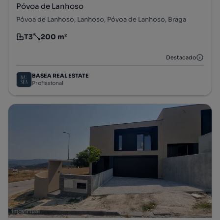
Póvoa de Lanhoso
Póvoa de Lanhoso, Lanhoso, Póvoa de Lanhoso, Braga
T3
200 m²
Tipologia
Preço por metro quadrado
Destacado
BASEA REAL ESTATE
Profissional