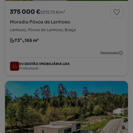
375 000 €
2272,73 €/m²
Moradia Póvoa de Lanhoso
Lanhoso, Póvoa de Lanhoso, Braga
T3
165 m²
Tipologia
Preço por metro quadrado
Destacado
EV GESTÃO IMOBILIÁRIA LDA
Profissional