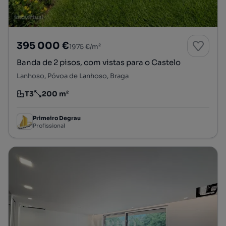
395 000 €
1975 €/m²
Banda de 2 pisos, com vistas para o Castelo
Lanhoso, Póvoa de Lanhoso, Braga
T3
200 m²
Tipologia
Preço por metro quadrado
Primeiro Degrau
Profissional