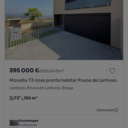
395 000 €
2025,64 €/m²
Moradia T3 nova pronta habitar Povoa de Lanhoso
Lanhoso, Póvoa de Lanhoso, Braga
T3
195 m²
Tipologia
Preço por metro quadrado
Destacado
Kazaborges
Profissional