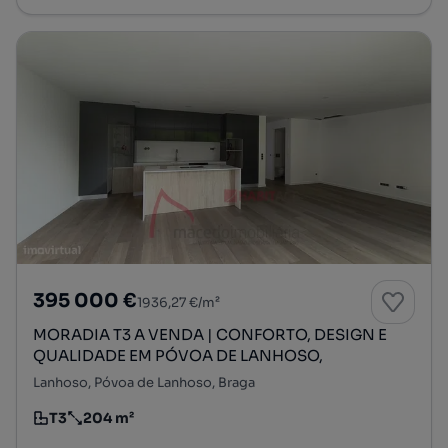
395 000 €
1936,27 €/m²
MORADIA T3 A VENDA | CONFORTO, DESIGN E
QUALIDADE EM PÓVOA DE LANHOSO,
Lanhoso, Póvoa de Lanhoso, Braga
T3
204 m²
Tipologia
Preço por metro quadrado