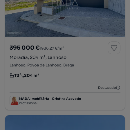
395 000 €
1936,27 €/m²
Moradia, 204 m², Lanhoso
Lanhoso, Póvoa de Lanhoso, Braga
T3
204 m²
Tipologia
Preço por metro quadrado
Destacado
MADA Imobiliária - Cristina Azevedo
Profissional