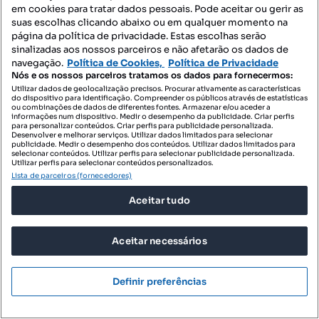
em cookies para tratar dados pessoais. Pode aceitar ou gerir as
suas escolhas clicando abaixo ou em qualquer momento na
página da política de privacidade. Estas escolhas serão
sinalizadas aos nossos parceiros e não afetarão os dados de
Localizações recomendadas
navegação.
Política de Cookies,
Política de Privacidade
Nós e os nossos parceiros tratamos os dados para fornecermos:
Moradias para comprar - Águas Santas e Moure
Utilizar dados de geolocalização precisos. Procurar ativamente as características
do dispositivo para identificação. Compreender os públicos através de estatísticas
ou combinações de dados de diferentes fontes. Armazenar e/ou aceder a
Moradias para comprar - Calvos e Frades
informações num dispositivo. Medir o desempenho da publicidade. Criar perfis
para personalizar conteúdos. Criar perfis para publicidade personalizada.
Moradias para comprar - Campos e Louredo
Desenvolver e melhorar serviços. Utilizar dados limitados para selecionar
publicidade. Medir o desempenho dos conteúdos. Utilizar dados limitados para
selecionar conteúdos. Utilizar perfis para selecionar publicidade personalizada.
Moradias para comprar - Covelas
Utilizar perfis para selecionar conteúdos personalizados.
Lista de parceiros (fornecedores)
Moradias para comprar - Esperança e Brunhais
Aceitar tudo
Moradias para comprar - Ferreiros
Moradias para comprar - Fonte Arcada e Oliveira
Aceitar necessários
Moradias para comprar - Galegos
Moradias para comprar - Garfe
Definir preferências
Moradias para comprar - Geraz do Minho