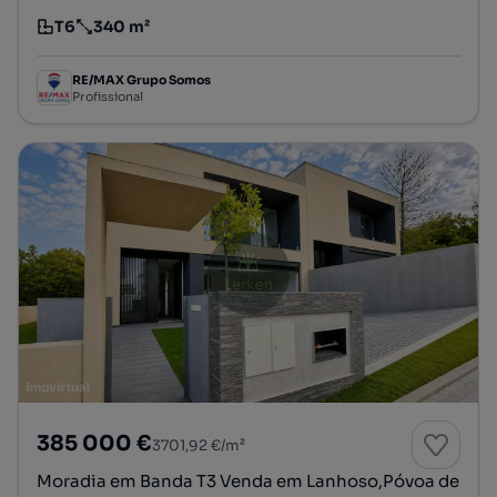
T6
340 m²
Tipologia
Preço por metro quadrado
RE/MAX Grupo Somos
Profissional
385 000 €
3701,92 €/m²
Moradia em Banda T3 Venda em Lanhoso,Póvoa de