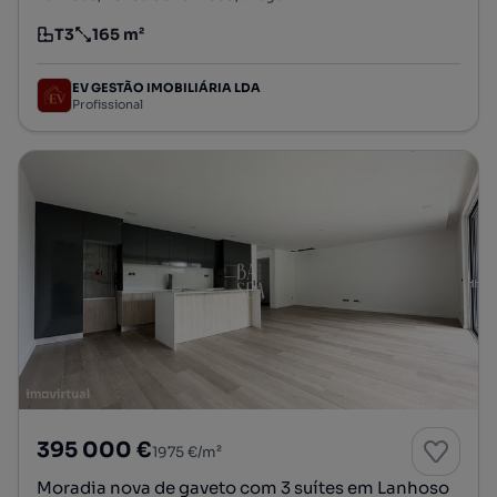
T3
165 m²
Tipologia
Preço por metro quadrado
EV GESTÃO IMOBILIÁRIA LDA
Profissional
395 000 €
1975 €/m²
Moradia nova de gaveto com 3 suítes em Lanhoso