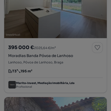
395 000 €
2025,64 €/m²
Moradias Banda Póvoa de Lanhoso
Lanhoso, Póvoa de Lanhoso, Braga
T3
195 m²
Tipologia
Preço por metro quadrado
Merito-Invest, Mediação Imobiliária, Lda
Profissional