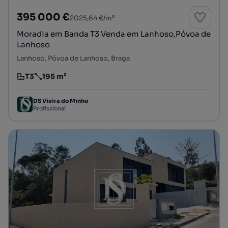
395 000 €
2025,64 €/m²
Moradia em Banda T3 Venda em Lanhoso,Póvoa de
Lanhoso
Lanhoso, Póvoa de Lanhoso, Braga
T3
195 m²
Tipologia
Preço por metro quadrado
DS Vieira do Minho
Profissional