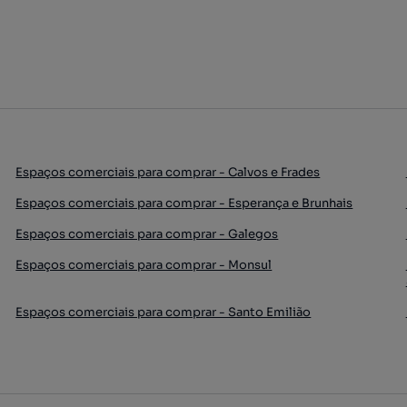
Espaços comerciais para comprar - Calvos e Frades
Espaços comerciais para comprar - Esperança e Brunhais
Espaços comerciais para comprar - Galegos
Espaços comerciais para comprar - Monsul
Espaços comerciais para comprar - Santo Emilião