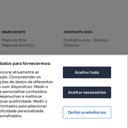
MAPA DO SITE
CONTACTE-NOS
Mapa do Site
Contacte-nos - Serviço
Mapa de distritos
Clientes
 dados para fornecermos:
rocurar ativamente as
Aceitar tudo
icação. Compreender os
ações de dados de diferentes
 num dispositivo. Medir o
a personalizar conteúdos.
Aceitar necessários
 Desenvolver e melhorar
ionar publicidade. Medir o
imitados para selecionar
blicidade personalizada.
Definir preferências
sonalizados.
IGURAÇÕES DE PRIVACIDADE