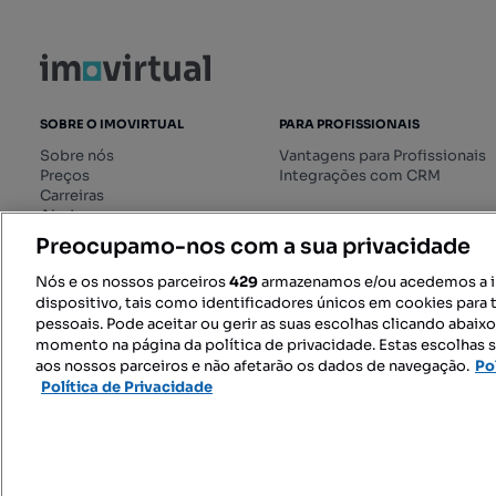
SOBRE O IMOVIRTUAL
PARA PROFISSIONAIS
Sobre nós
Vantagens para Profissionais
Preços
Integrações com CRM
Carreiras
Ajuda
Livro de Reclamações online
Preocupamo-nos com a sua privacidade
Regulamento dos Serviços
Digitais
Nós e os nossos parceiros
429
armazenamos e/ou acedemos a 
dispositivo, tais como identificadores únicos em cookies para 
pessoais. Pode aceitar ou gerir as suas escolhas clicando abaix
momento na página da política de privacidade. Estas escolhas s
SIGA-NOS:
aos nossos parceiros e não afetarão os dados de navegação.
Po
Política de Privacidade
© 2026 Imovirtual.com, OLX Portu