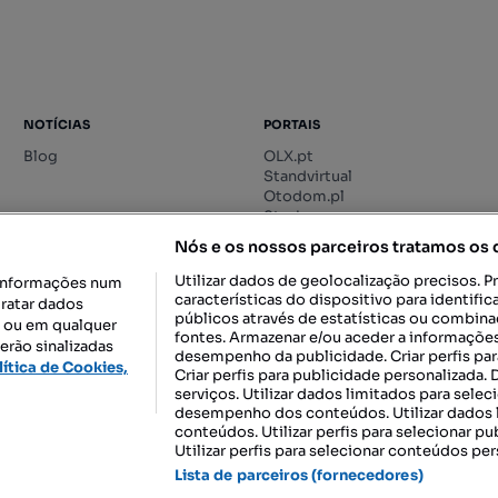
NOTÍCIAS
PORTAIS
Blog
OLX.pt
Standvirtual
Otodom.pl
Storia.ro
Nós e os nossos parceiros tratamos os
Utilizar dados de geolocalização precisos. P
informações num
características do dispositivo para identif
tratar dados
públicos através de estatísticas ou combin
o ou em qualquer
fontes. Armazenar e/ou aceder a informações
erão sinalizadas
desempenho da publicidade. Criar perfis par
DESCARREGAR NA:
lítica de Cookies,
Criar perfis para publicidade personalizada.
serviços. Utilizar dados limitados para selec
desempenho dos conteúdos. Utilizar dados l
conteúdos. Utilizar perfis para selecionar pu
Utilizar perfis para selecionar conteúdos per
gal, S.A.
TERMOS DE UTILIZAÇÃO
POLÍTICA DE PRIVACIDADE
CONF
Lista de parceiros (fornecedores)