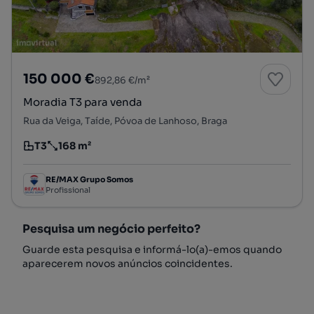
150 000 €
892,86 €/m²
Moradia T3 para venda
Rua da Veiga, Taíde, Póvoa de Lanhoso, Braga
T3
168 m²
Tipologia
Preço por metro quadrado
RE/MAX Grupo Somos
Profissional
Pesquisa um negócio perfeito?
Guarde esta pesquisa e informá-lo(a)-emos quando
aparecerem novos anúncios coincidentes.