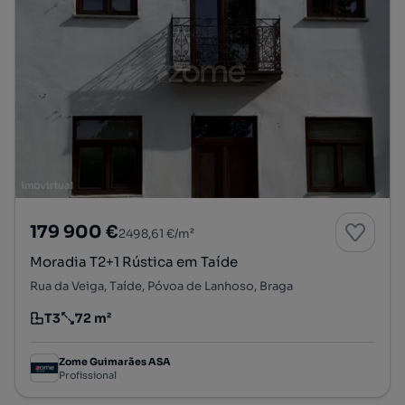
179 900 €
2498,61 €/m²
Moradia T2+1 Rústica em Taíde
Rua da Veiga, Taíde, Póvoa de Lanhoso, Braga
T3
72 m²
Tipologia
Preço por metro quadrado
Zome Guimarães ASA
Profissional