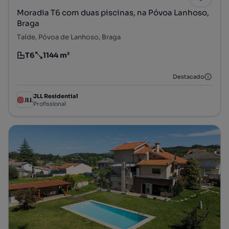
Moradia T6 com duas piscinas, na Póvoa Lanhoso,
Braga
Taíde, Póvoa de Lanhoso, Braga
T6
1144 m²
Tipologia
Preço por metro quadrado
Destacado
JLL Residential
Profissional