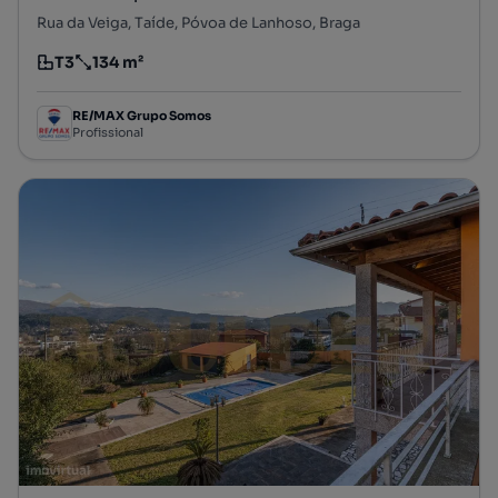
Rua da Veiga, Taíde, Póvoa de Lanhoso, Braga
T3
134 m²
Tipologia
Preço por metro quadrado
RE/MAX Grupo Somos
Profissional