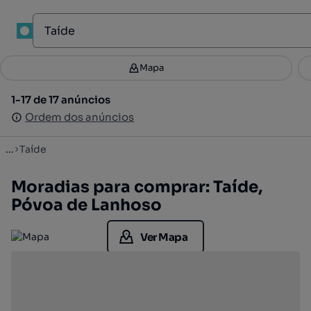
1
Mapa
Mapa
Filtros
Guardar pesquisa
2
1-17 de 17 anúncios
1-17 de 17 anúncios
Ordenar
Ordem dos anúncios
Ordem dos anúncios
...
Taíde
Moradias para comprar: Taíde,
Póvoa de Lanhoso
Ver Mapa