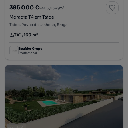
385 000 €
2406,25 €/m²
Moradia T4 em Taíde
Taíde, Póvoa de Lanhoso, Braga
T4
160 m²
Tipologia
Preço por metro quadrado
Boulder Grupo
Profissional