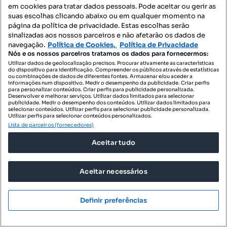
em cookies para tratar dados pessoais. Pode aceitar ou gerir as
Sobre o Imovirtual
suas escolhas clicando abaixo ou em qualquer momento na
página da política de privacidade. Estas escolhas serão
sinalizadas aos nossos parceiros e não afetarão os dados de
Para Profissionais
navegação.
Política de Cookies,
Política de Privacidade
Nós e os nossos parceiros tratamos os dados para fornecermos:
Utilizar dados de geolocalização precisos. Procurar ativamente as características
Notícias
do dispositivo para identificação. Compreender os públicos através de estatísticas
ou combinações de dados de diferentes fontes. Armazenar e/ou aceder a
informações num dispositivo. Medir o desempenho da publicidade. Criar perfis
para personalizar conteúdos. Criar perfis para publicidade personalizada.
Desenvolver e melhorar serviços. Utilizar dados limitados para selecionar
PORTAIS
publicidade. Medir o desempenho dos conteúdos. Utilizar dados limitados para
selecionar conteúdos. Utilizar perfis para selecionar publicidade personalizada.
Utilizar perfis para selecionar conteúdos personalizados.
Lista de parceiros (fornecedores)
Mapa do Site
Aceitar tudo
Contacte-nos
Aceitar necessários
SIGA-NOS:
Definir preferências