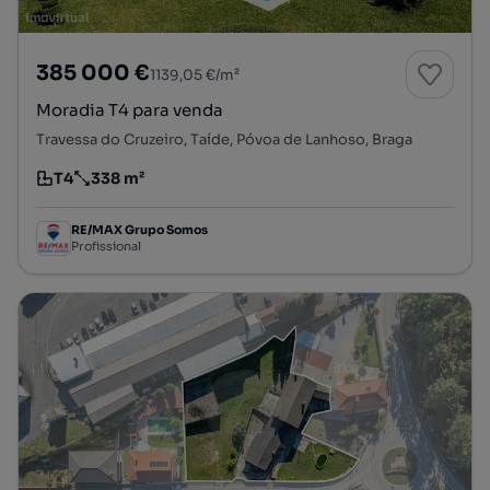
385 000 €
1139,05 €/m²
Moradia T4 para venda
Travessa do Cruzeiro, Taíde, Póvoa de Lanhoso, Braga
T4
338 m²
Tipologia
Preço por metro quadrado
RE/MAX Grupo Somos
Profissional