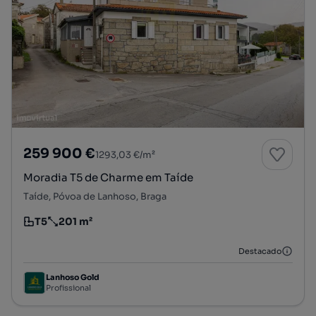
259 900 €
1293,03 €/m²
Moradia T5 de Charme em Taíde
Taíde, Póvoa de Lanhoso, Braga
T5
201 m²
Tipologia
Preço por metro quadrado
Destacado
Lanhoso Gold
Profissional