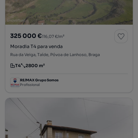
325 000 €
116,07 €/m²
Moradia T4 para venda
Rua da Veiga, Taíde, Póvoa de Lanhoso, Braga
T4
2800 m²
Tipologia
Preço por metro quadrado
RE/MAX Grupo Somos
Profissional