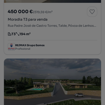
450 000 €
2319,59 €/m²
Moradia T3 para venda
Rua Padre José de Castro Torres, Taíde, Póvoa de Lanhoso, Braga
T3
194 m²
Tipologia
Preço por metro quadrado
RE/MAX Grupo Somos
Profissional