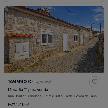
149 990 €
3124,79 €/m²
Moradia T1 para venda
Rua Doutor Francisco Vieira e Brito, Taíde, Póvoa de Lanhoso, Braga
T1
48 m²
Tipologia
Preço por metro quadrado