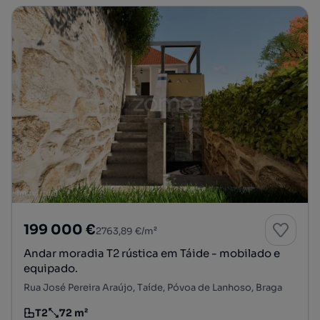
199 000 €
2763,89 €/m²
Andar moradia T2 rústica em Táide - mobilado e
equipado.
Rua José Pereira Araújo, Taíde, Póvoa de Lanhoso, Braga
T2
72 m²
Tipologia
Preço por metro quadrado