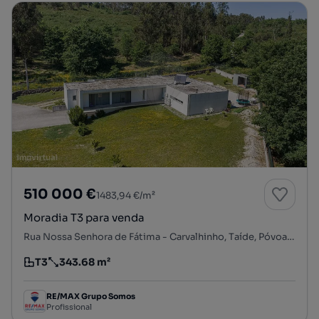
510 000 €
1483,94 €/m²
Moradia T3 para venda
Rua Nossa Senhora de Fátima - Carvalhinho, Taíde, Póvoa de Lanhoso, Braga
T3
343.68 m²
Tipologia
Preço por metro quadrado
RE/MAX Grupo Somos
Profissional