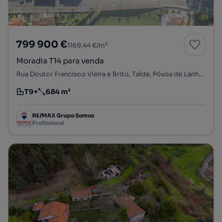
799 900 €
1169,44 €/m²
Moradia T14 para venda
Rua Doutor Francisco Vieira e Brito, Taíde, Póvoa de Lanhoso, Braga
T9+
684 m²
Tipologia
Preço por metro quadrado
RE/MAX Grupo Somos
Profissional