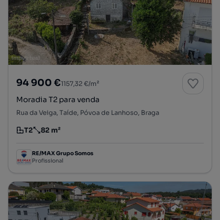
94 900 €
1157,32 €/m²
Moradia T2 para venda
Rua da Veiga, Taíde, Póvoa de Lanhoso, Braga
T2
82 m²
Tipologia
Preço por metro quadrado
RE/MAX Grupo Somos
Profissional