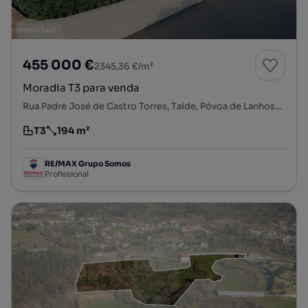
455 000 €
2345,36 €/m²
Moradia T3 para venda
Rua Padre José de Castro Torres, Taíde, Póvoa de Lanhoso, Braga
T3
194 m²
Tipologia
Preço por metro quadrado
RE/MAX Grupo Somos
Profissional