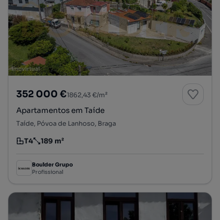
352 000 €
1862,43 €/m²
Apartamentos em Taíde
Taíde, Póvoa de Lanhoso, Braga
T4
189 m²
Tipologia
Preço por metro quadrado
Boulder Grupo
Profissional