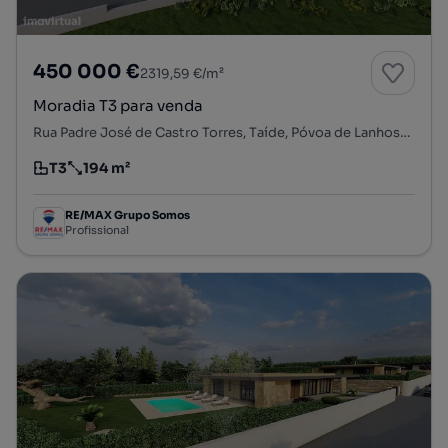
450 000 €
2319,59 €/m²
Moradia T3 para venda
Rua Padre José de Castro Torres, Taíde, Póvoa de Lanhoso, Braga
T3
194 m²
Tipologia
Preço por metro quadrado
RE/MAX Grupo Somos
Profissional