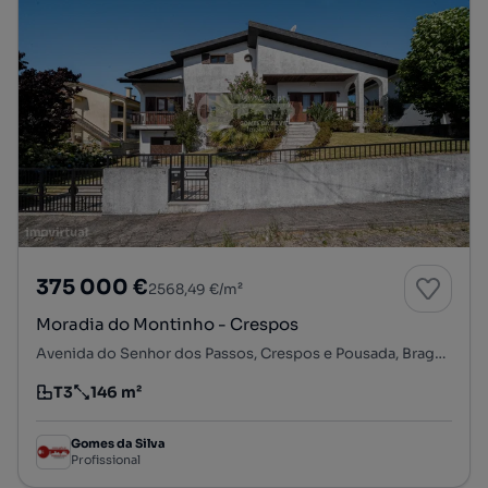
375 000 €
2568,49 €/m²
Moradia do Montinho - Crespos
Avenida do Senhor dos Passos, Crespos e Pousada, Braga, Braga
T3
146 m²
Tipologia
Preço por metro quadrado
Gomes da Silva
Profissional