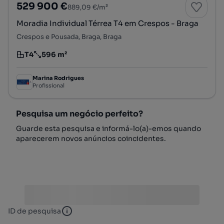
529 900 €
889,09 €/m²
Moradia Individual Térrea T4 em Crespos - Braga
Crespos e Pousada, Braga, Braga
T4
596 m²
Tipologia
Preço por metro quadrado
Marina Rodrigues
Profissional
Pesquisa um negócio perfeito?
Guarde esta pesquisa e informá-lo(a)-emos quando
aparecerem novos anúncios coincidentes.
ID de pesquisa
ID de pesquisa