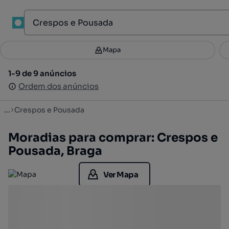
1
Mapa
Mapa
Filtros
Guardar pesquisa
2
1-9 de 9 anúncios
1-9 de 9 anúncios
Ordenar
Ordem dos anúncios
Ordem dos anúncios
...
Crespos e Pousada
Moradias para comprar: Crespos e
Pousada, Braga
Ver Mapa