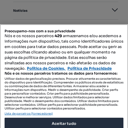
Notícias
PORTAIS
Preocupamo-nos com a sua privacidade
Nós e os nossos parceiros
429
armazenamos e/ou acedemos a
informações num dispositivo, tais como identificadores únicos
Mapa do Site
em cookies para tratar dados pessoais. Pode aceitar ou gerir as
suas escolhas clicando abaixo ou em qualquer momento na
página da política de privacidade. Estas escolhas serão
sinalizadas aos nossos parceiros e não afetarão os dados de
Contacte-nos
navegação.
Política de Cookies,
Política de Privacidade
Nós e os nossos parceiros tratamos os dados para fornecermos:
Utilizar dados de geolocalização precisos. Procurar ativamente as características
do dispositivo para identificação. Compreender os públicos através de estatísticas
SIGA-NOS:
ou combinações de dados de diferentes fontes. Armazenar e/ou aceder a
informações num dispositivo. Medir o desempenho da publicidade. Criar perfis
para personalizar conteúdos. Criar perfis para publicidade personalizada.
Desenvolver e melhorar serviços. Utilizar dados limitados para selecionar
publicidade. Medir o desempenho dos conteúdos. Utilizar dados limitados para
selecionar conteúdos. Utilizar perfis para selecionar publicidade personalizada.
DESCARREGAR NA:
Utilizar perfis para selecionar conteúdos personalizados.
Lista de parceiros (fornecedores)
Aceitar tudo