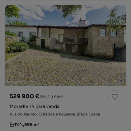
529 900 €
889,09 €/m²
Moradia T4 para venda
Rua do Padrão, Crespos e Pousada, Braga, Braga
T4
596 m²
Tipologia
Preço por metro quadrado