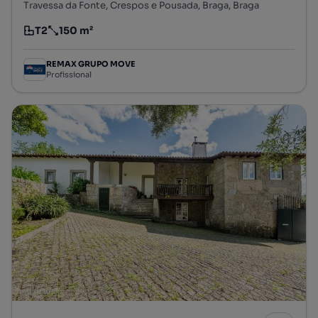
Travessa da Fonte, Crespos e Pousada, Braga, Braga
T2
150 m²
Tipologia
Preço por metro quadrado
REMAX GRUPO MOVE
Profissional