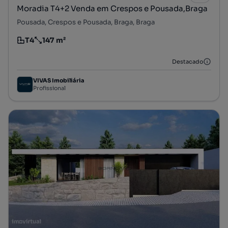
Moradia T4+2 Venda em Crespos e Pousada,Braga
Pousada, Crespos e Pousada, Braga, Braga
T4
147 m²
Tipologia
Preço por metro quadrado
Destacado
VIVAS Imobiliária
Profissional