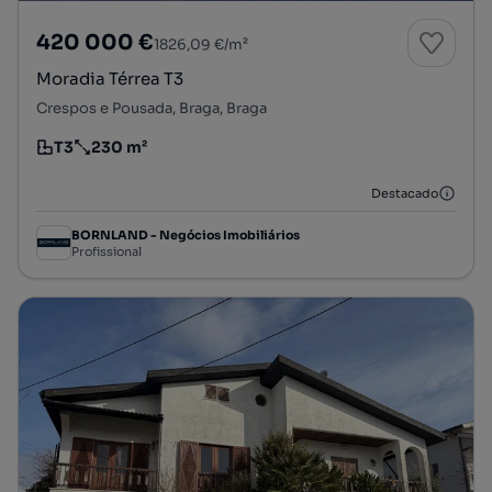
420 000 €
1826,09 €/m²
Moradia Térrea T3
Crespos e Pousada, Braga, Braga
T3
230 m²
Tipologia
Preço por metro quadrado
Destacado
BORNLAND - Negócios Imobiliários
Profissional