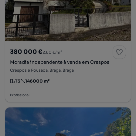
380 000 €
2,60 €/m²
Moradia independente à venda em Crespos
Crespos e Pousada, Braga, Braga
T3
146000 m²
Tipologia
Preço por metro quadrado
Profissional