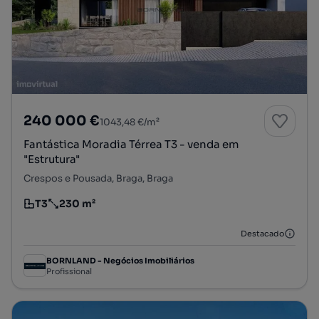
240 000 €
1043,48 €/m²
Fantástica Moradia Térrea T3 - venda em
"Estrutura"
Crespos e Pousada, Braga, Braga
T3
230 m²
Tipologia
Preço por metro quadrado
Destacado
BORNLAND - Negócios Imobiliários
Profissional