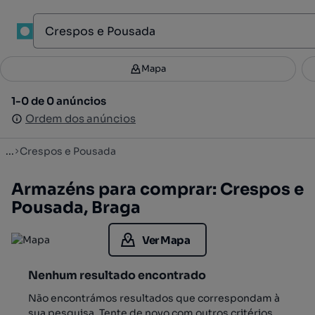
1
Mapa
Mapa
Filtros
Guardar pesquisa
2
1-0 de 0 anúncios
1-0 de 0 anúncios
Ordenar
Ordem dos anúncios
Ordem dos anúncios
...
Crespos e Pousada
Armazéns para comprar: Crespos e
Pousada, Braga
Ver Mapa
Nenhum resultado encontrado
Não encontrámos resultados que correspondam à
sua pesquisa. Tente de novo com outros critérios