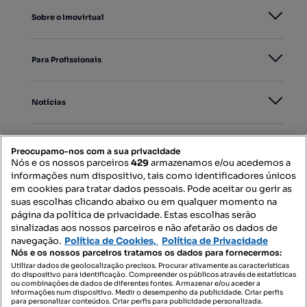
Sobre o Imovirtual
Para Profissionais
Notícias
PORTAIS
Preocupamo-nos com a sua privacidade
Nós e os nossos parceiros
429
armazenamos e/ou acedemos a
informações num dispositivo, tais como identificadores únicos
Mapa do Site
em cookies para tratar dados pessoais. Pode aceitar ou gerir as
suas escolhas clicando abaixo ou em qualquer momento na
página da política de privacidade. Estas escolhas serão
sinalizadas aos nossos parceiros e não afetarão os dados de
Contacte-nos
navegação.
Política de Cookies,
Política de Privacidade
Nós e os nossos parceiros tratamos os dados para fornecermos:
Utilizar dados de geolocalização precisos. Procurar ativamente as características
do dispositivo para identificação. Compreender os públicos através de estatísticas
SIGA-NOS:
ou combinações de dados de diferentes fontes. Armazenar e/ou aceder a
informações num dispositivo. Medir o desempenho da publicidade. Criar perfis
para personalizar conteúdos. Criar perfis para publicidade personalizada.