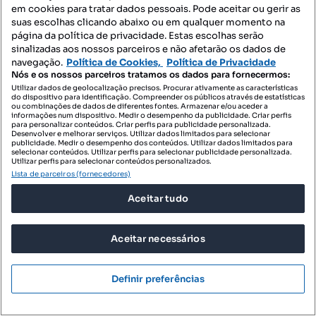
Mapa do Site
em cookies para tratar dados pessoais. Pode aceitar ou gerir as
suas escolhas clicando abaixo ou em qualquer momento na
página da política de privacidade. Estas escolhas serão
sinalizadas aos nossos parceiros e não afetarão os dados de
Contacte-nos
navegação.
Política de Cookies,
Política de Privacidade
Nós e os nossos parceiros tratamos os dados para fornecermos:
Utilizar dados de geolocalização precisos. Procurar ativamente as características
do dispositivo para identificação. Compreender os públicos através de estatísticas
SIGA-NOS:
ou combinações de dados de diferentes fontes. Armazenar e/ou aceder a
informações num dispositivo. Medir o desempenho da publicidade. Criar perfis
para personalizar conteúdos. Criar perfis para publicidade personalizada.
Desenvolver e melhorar serviços. Utilizar dados limitados para selecionar
publicidade. Medir o desempenho dos conteúdos. Utilizar dados limitados para
selecionar conteúdos. Utilizar perfis para selecionar publicidade personalizada.
DESCARREGAR NA:
Utilizar perfis para selecionar conteúdos personalizados.
Lista de parceiros (fornecedores)
Aceitar tudo
Aceitar necessários
© 2026 Imovirtual.com, OLX Portugal, S.A.
TERMOS DE UTILIZAÇÃO
Definir preferências
POLÍTICA DE PRIVACIDADE
CONFIGURAÇÕES DE PRIVACIDADE