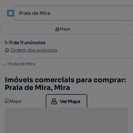
1
Mapa
Mapa
Filtros
Guardar pesquisa
2
1-11 de 11 anúncios
1-11 de 11 anúncios
Ordenar
Ordem dos anúncios
Ordem dos anúncios
...
Praia de Mira
Imóveis comerciais para comprar:
Praia de Mira, Mira
Ver Mapa