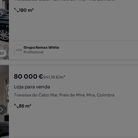
180 m²
Preço por metro quadrado
Grupo Remax White
Profissional
22
80 000 €
941,18 €/m²
Loja para venda
Travessa do Cabo Mar, Praia de Mira, Mira, Coimbra
85 m²
Preço por metro quadrado