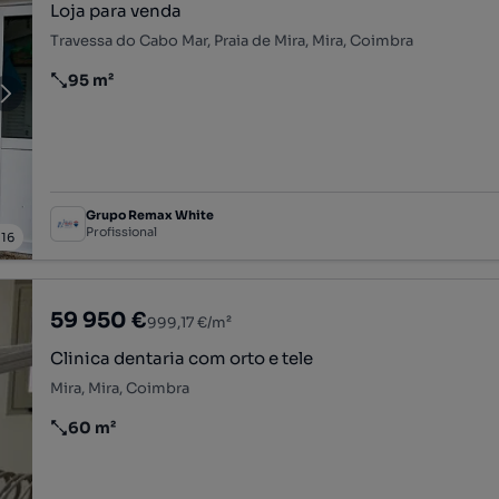
Loja para venda
Travessa do Cabo Mar, Praia de Mira, Mira, Coimbra
95 m²
Preço por metro quadrado
Grupo Remax White
Profissional
/
16
59 950 €
999,17 €/m²
Clinica dentaria com orto e tele
Mira, Mira, Coimbra
60 m²
Preço por metro quadrado