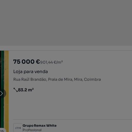
75 000 €
901,44 €/m²
Loja para venda
Rua Raúl Brandão, Praia de Mira, Mira, Coimbra
83.2 m²
Preço por metro quadrado
Grupo Remax White
Profissional
/
15