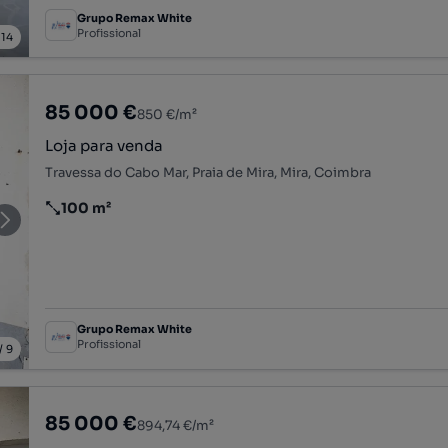
Grupo Remax White
Profissional
/
14
85 000 €
850 €/m²
Loja para venda
Travessa do Cabo Mar, Praia de Mira, Mira, Coimbra
100 m²
Preço por metro quadrado
Grupo Remax White
Profissional
/
9
85 000 €
894,74 €/m²