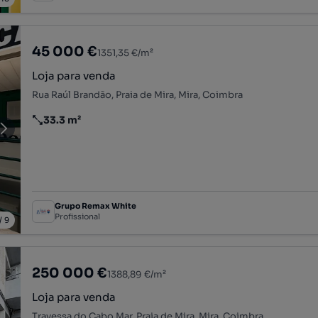
45 000 €
1351,35 €/m²
Loja para venda
Rua Raúl Brandão, Praia de Mira, Mira, Coimbra
33.3 m²
Preço por metro quadrado
Grupo Remax White
Profissional
/
9
250 000 €
1388,89 €/m²
Loja para venda
Travessa do Cabo Mar, Praia de Mira, Mira, Coimbra