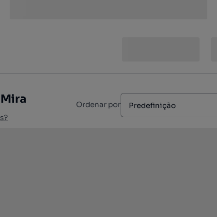
 Mira
Ordenar por
Predefinição
s?