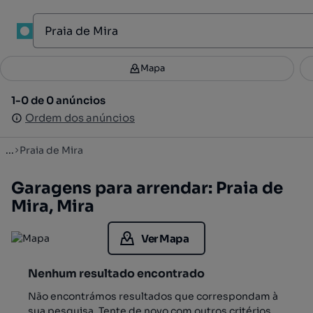
1
Mapa
Mapa
Filtros
Guardar pesquisa
3
1-0 de 0 anúncios
1-0 de 0 anúncios
Ordenar
Ordem dos anúncios
Ordem dos anúncios
...
Praia de Mira
Garagens para arrendar: Praia de
Mira, Mira
Ver Mapa
Nenhum resultado encontrado
Não encontrámos resultados que correspondam à
sua pesquisa. Tente de novo com outros critérios