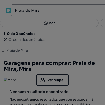
1
Mapa
Mapa
Filtros
Guardar pesquisa
2
1-0 de 0 anúncios
1-0 de 0 anúncios
Ordenar
Ordem dos anúncios
Ordem dos anúncios
...
Praia de Mira
Garagens para comprar: Praia de
Mira, Mira
Ver Mapa
Nenhum resultado encontrado
Não encontrámos resultados que correspondam à
sua pesquisa. Tente de novo com outros critérios