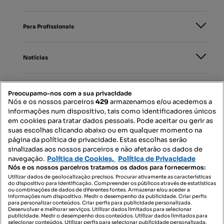
Para Profissionais
Notícias
PORTAIS
Preocupamo-nos com a sua privacidade
Nós e os nossos parceiros
429
armazenamos e/ou acedemos a
informações num dispositivo, tais como identificadores únicos
Mapa do Site
em cookies para tratar dados pessoais. Pode aceitar ou gerir as
suas escolhas clicando abaixo ou em qualquer momento na
página da política de privacidade. Estas escolhas serão
sinalizadas aos nossos parceiros e não afetarão os dados de
Contacte-nos
navegação.
Política de Cookies,
Política de Privacidade
Nós e os nossos parceiros tratamos os dados para fornecermos:
Utilizar dados de geolocalização precisos. Procurar ativamente as características
do dispositivo para identificação. Compreender os públicos através de estatísticas
SIGA-NOS:
ou combinações de dados de diferentes fontes. Armazenar e/ou aceder a
informações num dispositivo. Medir o desempenho da publicidade. Criar perfis
para personalizar conteúdos. Criar perfis para publicidade personalizada.
Desenvolver e melhorar serviços. Utilizar dados limitados para selecionar
publicidade. Medir o desempenho dos conteúdos. Utilizar dados limitados para
selecionar conteúdos. Utilizar perfis para selecionar publicidade personalizada.