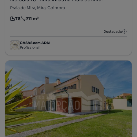
Praia de Mira, Mira, Coimbra
T3
211 m²
Tipologia
Preço por metro quadrado
Destacado
CASAS com ADN
Profissional