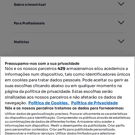
Sobre o Imovirtual
Para Profissionais
Notícias
PORTAIS
Preocupamo-nos com a sua privacidade
Nós e os nossos parceiros
429
armazenamos e/ou acedemos a
informações num dispositivo, tais como identificadores únicos
Mapa do Site
em cookies para tratar dados pessoais. Pode aceitar ou gerir as
suas escolhas clicando abaixo ou em qualquer momento na
página da política de privacidade. Estas escolhas serão
sinalizadas aos nossos parceiros e não afetarão os dados de
Contacte-nos
navegação.
Política de Cookies,
Política de Privacidade
Nós e os nossos parceiros tratamos os dados para fornecermos:
Utilizar dados de geolocalização precisos. Procurar ativamente as características
do dispositivo para identificação. Compreender os públicos através de estatísticas
SIGA-NOS:
ou combinações de dados de diferentes fontes. Armazenar e/ou aceder a
informações num dispositivo. Medir o desempenho da publicidade. Criar perfis
para personalizar conteúdos. Criar perfis para publicidade personalizada.
Desenvolver e melhorar serviços. Utilizar dados limitados para selecionar