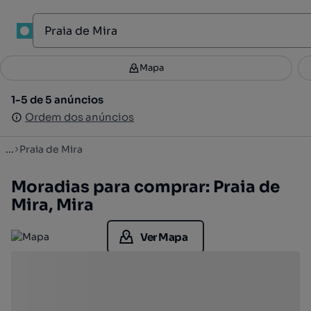
1
Mapa
Mapa
Filtros
Guardar pesquisa
2
1-5 de 5 anúncios
1-5 de 5 anúncios
Ordenar
Ordem dos anúncios
Ordem dos anúncios
...
Praia de Mira
Moradias para comprar: Praia de
Mira, Mira
Ver Mapa