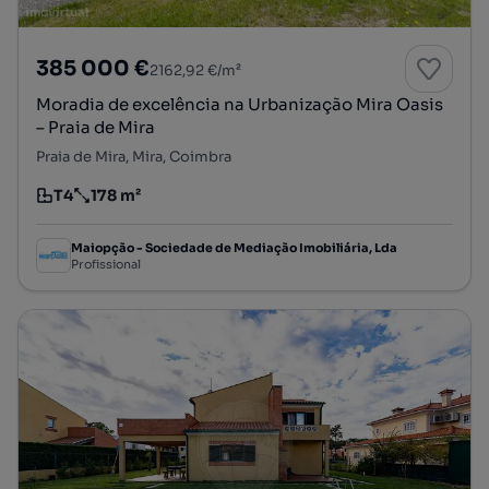
385 000 €
2162,92 €/m²
Moradia de excelência na Urbanização Mira Oasis
– Praia de Mira
Praia de Mira, Mira, Coimbra
T4
178 m²
Tipologia
Preço por metro quadrado
Maiopção - Sociedade de Mediação Imobiliária, Lda
Profissional