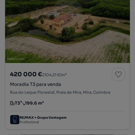
420 000 €
2104,21 €/m²
Moradia T3 para venda
Rua do Leque Florestal, Praia de Mira, Mira, Coimbra
T3
199.6 m²
Tipologia
Preço por metro quadrado
RE/MAX + Grupo Vantagem
Profissional