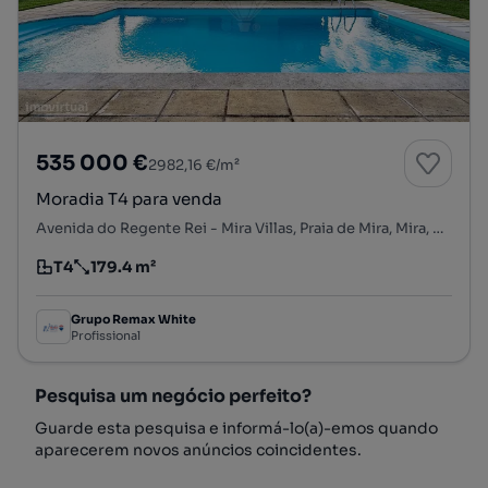
535 000 €
2982,16 €/m²
Moradia T4 para venda
Avenida do Regente Rei - Mira Villas, Praia de Mira, Mira, Coimbra
T4
179.4 m²
Tipologia
Preço por metro quadrado
Grupo Remax White
Profissional
Pesquisa um negócio perfeito?
Guarde esta pesquisa e informá-lo(a)-emos quando
aparecerem novos anúncios coincidentes.