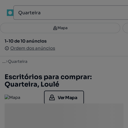
1
Mapa
Mapa
Filtros
Guardar pesquisa
3
1-10 de 10 anúncios
1-10 de 10 anúncios
Ordenar
Ordem dos anúncios
Ordem dos anúncios
...
Quarteira
Escritórios para comprar:
Quarteira, Loulé
Ver Mapa