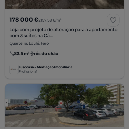
178 000 €
2157,58 €/m²
Loja com projeto de alteração para a apartamento
com 3 suítes na Câ...
Quarteira, Loulé, Faro
82.5 m²
rés do chão
Preço por metro quadrado
Andar
Lusocasa - Mediação Imobiliária
Profissional