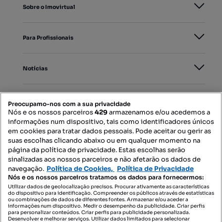
Sobre o Imovirtual
Para Profissionais
Notícias
PORTAIS
Preocupamo-nos com a sua privacidade
Nós e os nossos parceiros
429
armazenamos e/ou acedemos a
informações num dispositivo, tais como identificadores únicos
Mapa do Site
em cookies para tratar dados pessoais. Pode aceitar ou gerir as
suas escolhas clicando abaixo ou em qualquer momento na
página da política de privacidade. Estas escolhas serão
sinalizadas aos nossos parceiros e não afetarão os dados de
Contacte-nos
navegação.
Política de Cookies,
Política de Privacidade
Nós e os nossos parceiros tratamos os dados para fornecermos:
Utilizar dados de geolocalização precisos. Procurar ativamente as características
do dispositivo para identificação. Compreender os públicos através de estatísticas
SIGA-NOS:
ou combinações de dados de diferentes fontes. Armazenar e/ou aceder a
informações num dispositivo. Medir o desempenho da publicidade. Criar perfis
para personalizar conteúdos. Criar perfis para publicidade personalizada.
Desenvolver e melhorar serviços. Utilizar dados limitados para selecionar