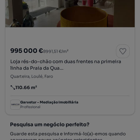
995 000 €
8991,51 €/m²
Loja rés-do-chão com duas frentes na primeira
linha da Praia da Qua...
Quarteira, Loulé, Faro
110.66 m²
Preço por metro quadrado
Garvetur - Mediação Imobiliária
Profissional
Pesquisa um negócio perfeito?
Guarde esta pesquisa e informá-lo(a)-emos quando
aparecerem novos anúncios coincidentes.