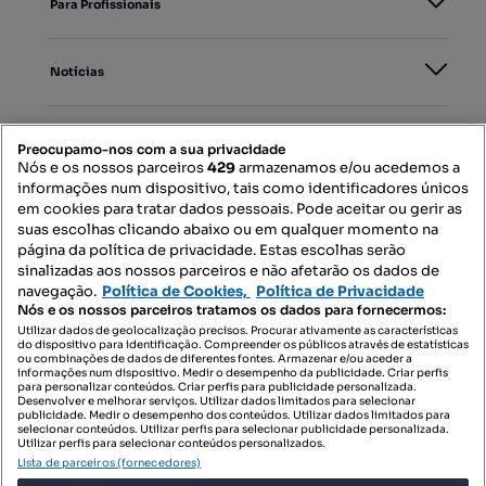
Para Profissionais
Notícias
PORTAIS
Preocupamo-nos com a sua privacidade
Nós e os nossos parceiros
429
armazenamos e/ou acedemos a
informações num dispositivo, tais como identificadores únicos
Mapa do Site
em cookies para tratar dados pessoais. Pode aceitar ou gerir as
suas escolhas clicando abaixo ou em qualquer momento na
página da política de privacidade. Estas escolhas serão
sinalizadas aos nossos parceiros e não afetarão os dados de
Contacte-nos
navegação.
Política de Cookies,
Política de Privacidade
Nós e os nossos parceiros tratamos os dados para fornecermos:
Utilizar dados de geolocalização precisos. Procurar ativamente as características
do dispositivo para identificação. Compreender os públicos através de estatísticas
SIGA-NOS:
ou combinações de dados de diferentes fontes. Armazenar e/ou aceder a
informações num dispositivo. Medir o desempenho da publicidade. Criar perfis
para personalizar conteúdos. Criar perfis para publicidade personalizada.
Desenvolver e melhorar serviços. Utilizar dados limitados para selecionar
publicidade. Medir o desempenho dos conteúdos. Utilizar dados limitados para
selecionar conteúdos. Utilizar perfis para selecionar publicidade personalizada.
DESCARREGAR NA:
Utilizar perfis para selecionar conteúdos personalizados.
Lista de parceiros (fornecedores)