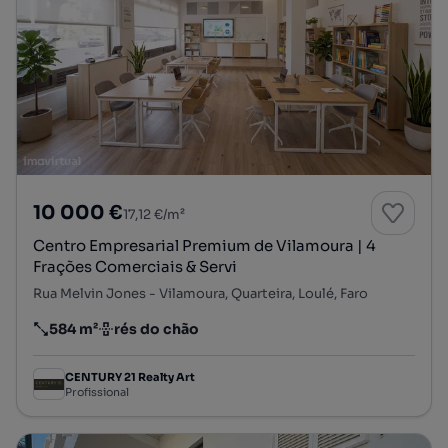
10 000 €
17,12 €/m²
Centro Empresarial Premium de Vilamoura | 4
Frações Comerciais & Servi
Rua Melvin Jones - Vilamoura, Quarteira, Loulé, Faro
584 m²
rés do chão
Preço por metro quadrado
Andar
CENTURY 21 Realty Art
Profissional