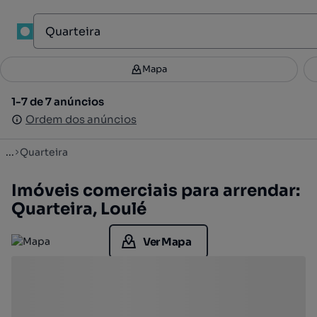
1
Mapa
Mapa
Filtros
Guardar pesquisa
3
1-7 de 7 anúncios
1-7 de 7 anúncios
Ordenar
Ordem dos anúncios
Ordem dos anúncios
...
Quarteira
Imóveis comerciais para arrendar:
Quarteira, Loulé
Ver Mapa