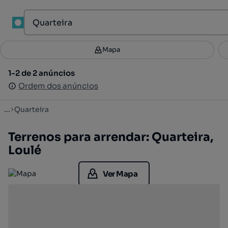
1
Mapa
Mapa
Filtros
Guardar pesquisa
3
1-2 de 2 anúncios
1-2 de 2 anúncios
Ordenar
Ordem dos anúncios
Ordem dos anúncios
...
Quarteira
Terrenos para arrendar: Quarteira,
Loulé
Ver Mapa