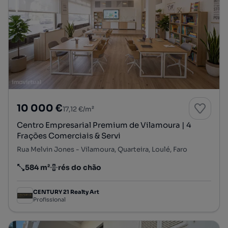
10 000 €
17,12 €/m²
Centro Empresarial Premium de Vilamoura | 4
Frações Comerciais & Servi
Rua Melvin Jones - Vilamoura, Quarteira, Loulé, Faro
584 m²
rés do chão
Preço por metro quadrado
Andar
CENTURY 21 Realty Art
Profissional