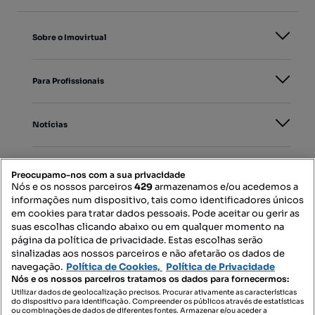
Sobre o Imovirtual
Para Profissionais
Notícias
PORTAIS
Preocupamo-nos com a sua privacidade
Nós e os nossos parceiros
429
armazenamos e/ou acedemos a
informações num dispositivo, tais como identificadores únicos
Mapa do Site
em cookies para tratar dados pessoais. Pode aceitar ou gerir as
suas escolhas clicando abaixo ou em qualquer momento na
página da política de privacidade. Estas escolhas serão
sinalizadas aos nossos parceiros e não afetarão os dados de
Contacte-nos
navegação.
Política de Cookies,
Política de Privacidade
Nós e os nossos parceiros tratamos os dados para fornecermos:
Utilizar dados de geolocalização precisos. Procurar ativamente as características
do dispositivo para identificação. Compreender os públicos através de estatísticas
SIGA-NOS:
ou combinações de dados de diferentes fontes. Armazenar e/ou aceder a