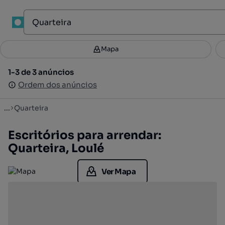
1
Mapa
Mapa
Filtros
Guardar pesquisa
4
1-3 de 3 anúncios
1-3 de 3 anúncios
Ordenar
Ordem dos anúncios
Ordem dos anúncios
...
Quarteira
Escritórios para arrendar:
Quarteira, Loulé
Ver Mapa