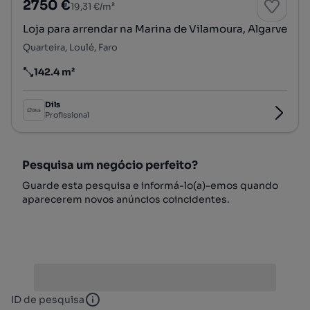
2750 €
19,31 €/m²
Loja para arrendar na Marina de Vilamoura, Algarve
Quarteira, Loulé, Faro
142.4 m²
Preço por metro quadrado
Dils
Profissional
Pesquisa um negócio perfeito?
Guarde esta pesquisa e informá-lo(a)-emos quando
aparecerem novos anúncios coincidentes.
ID de pesquisa
ID de pesquisa