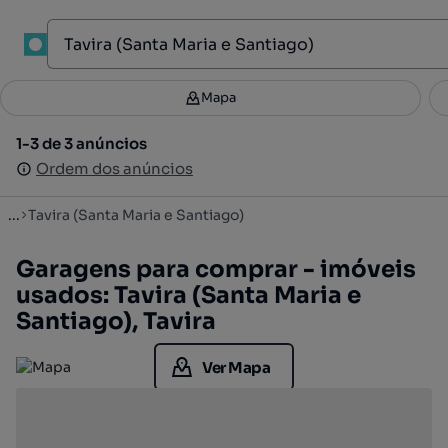
1
Mapa
Mapa
Filtros
Guardar pesquisa
3
1-3 de 3 anúncios
1-3 de 3 anúncios
Ordenar
Ordem dos anúncios
Ordem dos anúncios
...
Tavira (Santa Maria e Santiago)
Garagens para comprar - imóveis
usados: Tavira (Santa Maria e
Santiago), Tavira
Ver Mapa