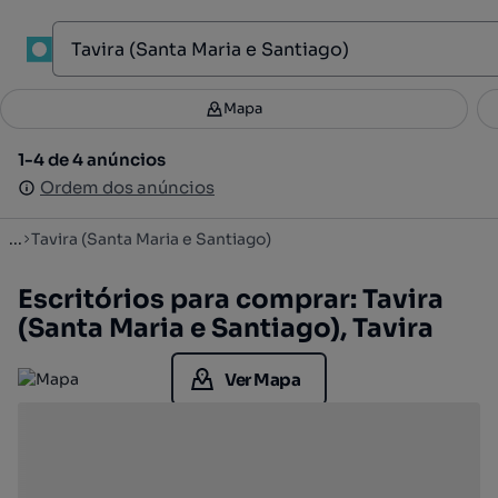
1
Mapa
Mapa
Filtros
Guardar pesquisa
3
1-4 de 4 anúncios
1-4 de 4 anúncios
Ordenar
Ordem dos anúncios
Ordem dos anúncios
...
Tavira (Santa Maria e Santiago)
Escritórios para comprar: Tavira
(Santa Maria e Santiago), Tavira
Ver Mapa