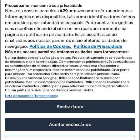
PORTAIS
Preocupamo-nos com a sua privacidade
Nós e os nossos parceiros
429
armazenamos e/ou acedemos a
informações num dispositivo, tais como identificadores únicos
Mapa do Site
em cookies para tratar dados pessoais. Pode aceitar ou gerir as
suas escolhas clicando abaixo ou em qualquer momento na
página da política de privacidade. Estas escolhas serão
sinalizadas aos nossos parceiros e não afetarão os dados de
Contacte-nos
navegação.
Política de Cookies,
Política de Privacidade
Nós e os nossos parceiros tratamos os dados para fornecermos:
Utilizar dados de geolocalização precisos. Procurar ativamente as características
do dispositivo para identificação. Compreender os públicos através de estatísticas
SIGA-NOS:
ou combinações de dados de diferentes fontes. Armazenar e/ou aceder a
informações num dispositivo. Medir o desempenho da publicidade. Criar perfis
para personalizar conteúdos. Criar perfis para publicidade personalizada.
Desenvolver e melhorar serviços. Utilizar dados limitados para selecionar
publicidade. Medir o desempenho dos conteúdos. Utilizar dados limitados para
selecionar conteúdos. Utilizar perfis para selecionar publicidade personalizada.
DESCARREGAR NA:
Utilizar perfis para selecionar conteúdos personalizados.
Lista de parceiros (fornecedores)
Aceitar tudo
Aceitar necessários
© 2026 Imovirtual.com, OLX Portugal, S.A.
TERMOS DE UTILIZAÇÃO