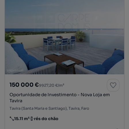
150 000 €
9927,20 €/m²
Oportunidade de Investimento - Nova Loja em
Tavira
Tavira (Santa Maria e Santiago), Tavira, Faro
15.11 m²
rés do chão
Preço por metro quadrado
Andar