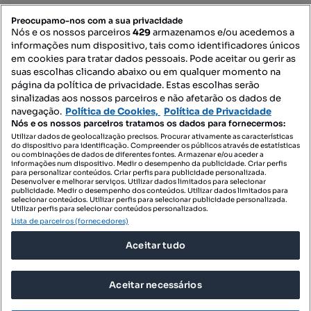
PORTAIS
Preocupamo-nos com a sua privacidade
Nós e os nossos parceiros
429
armazenamos e/ou acedemos a
informações num dispositivo, tais como identificadores únicos
Mapa do Site
em cookies para tratar dados pessoais. Pode aceitar ou gerir as
suas escolhas clicando abaixo ou em qualquer momento na
página da política de privacidade. Estas escolhas serão
sinalizadas aos nossos parceiros e não afetarão os dados de
Contacte-nos
navegação.
Política de Cookies,
Política de Privacidade
Nós e os nossos parceiros tratamos os dados para fornecermos:
Utilizar dados de geolocalização precisos. Procurar ativamente as características
do dispositivo para identificação. Compreender os públicos através de estatísticas
SIGA-NOS:
ou combinações de dados de diferentes fontes. Armazenar e/ou aceder a
informações num dispositivo. Medir o desempenho da publicidade. Criar perfis
para personalizar conteúdos. Criar perfis para publicidade personalizada.
Desenvolver e melhorar serviços. Utilizar dados limitados para selecionar
publicidade. Medir o desempenho dos conteúdos. Utilizar dados limitados para
selecionar conteúdos. Utilizar perfis para selecionar publicidade personalizada.
DESCARREGAR NA:
Utilizar perfis para selecionar conteúdos personalizados.
Lista de parceiros (fornecedores)
Aceitar tudo
Aceitar necessários
© 2026 Imovirtual.com, OLX Portugal, S.A.
TERMOS DE UTILIZAÇÃO