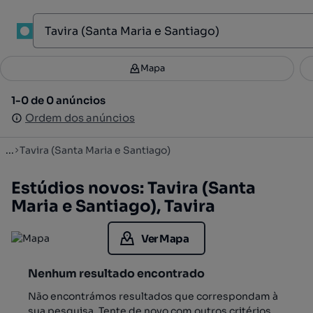
1
Mapa
Mapa
Filtros
Guardar pesquisa
3
1-0 de 0 anúncios
1-0 de 0 anúncios
Ordenar
Ordem dos anúncios
Ordem dos anúncios
...
Tavira (Santa Maria e Santiago)
Estúdios novos: Tavira (Santa
Maria e Santiago), Tavira
Ver Mapa
Nenhum resultado encontrado
Não encontrámos resultados que correspondam à
sua pesquisa. Tente de novo com outros critérios