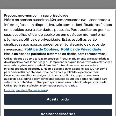
PORTAIS
Preocupamo-nos com a sua privacidade
Nós e os nossos parceiros
429
armazenamos e/ou acedemos a
informações num dispositivo, tais como identificadores únicos
Mapa do Site
em cookies para tratar dados pessoais. Pode aceitar ou gerir as
suas escolhas clicando abaixo ou em qualquer momento na
página da política de privacidade. Estas escolhas serão
sinalizadas aos nossos parceiros e não afetarão os dados de
Contacte-nos
navegação.
Política de Cookies,
Política de Privacidade
Nós e os nossos parceiros tratamos os dados para fornecermos:
Utilizar dados de geolocalização precisos. Procurar ativamente as características
do dispositivo para identificação. Compreender os públicos através de estatísticas
SIGA-NOS:
ou combinações de dados de diferentes fontes. Armazenar e/ou aceder a
informações num dispositivo. Medir o desempenho da publicidade. Criar perfis
para personalizar conteúdos. Criar perfis para publicidade personalizada.
Desenvolver e melhorar serviços. Utilizar dados limitados para selecionar
publicidade. Medir o desempenho dos conteúdos. Utilizar dados limitados para
selecionar conteúdos. Utilizar perfis para selecionar publicidade personalizada.
DESCARREGAR NA:
Utilizar perfis para selecionar conteúdos personalizados.
Lista de parceiros (fornecedores)
Aceitar tudo
Aceitar necessários
© 2026 Imovirtual.com, OLX Portugal, S.A.