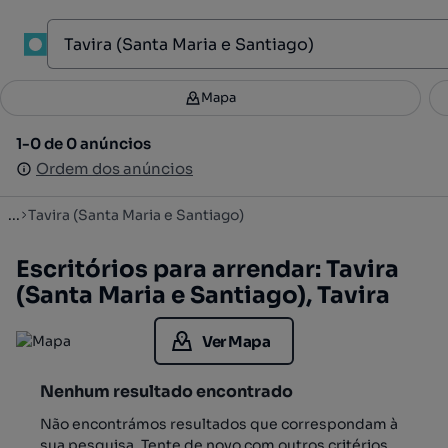
1
Mapa
Mapa
Filtros
Guardar pesquisa
4
1-0 de 0 anúncios
1-0 de 0 anúncios
Ordenar
Ordem dos anúncios
Ordem dos anúncios
...
Tavira (Santa Maria e Santiago)
Escritórios para arrendar: Tavira
(Santa Maria e Santiago), Tavira
Ver Mapa
Nenhum resultado encontrado
Não encontrámos resultados que correspondam à
sua pesquisa. Tente de novo com outros critérios