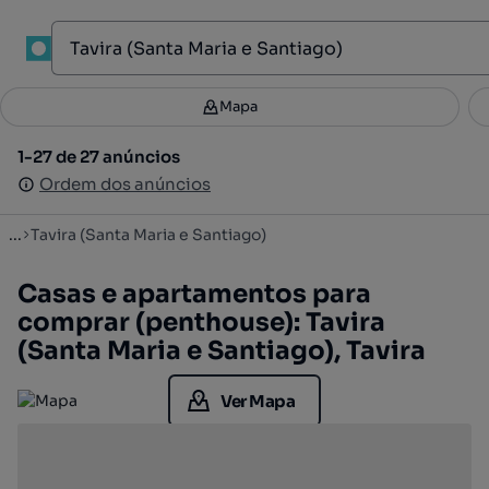
1
Mapa
Mapa
Filtros
Guardar pesquisa
2
1-27 de 27 anúncios
1-27 de 27 anúncios
Ordenar
Ordem dos anúncios
Ordem dos anúncios
...
Tavira (Santa Maria e Santiago)
Casas e apartamentos para
comprar (penthouse): Tavira
(Santa Maria e Santiago), Tavira
Ver Mapa