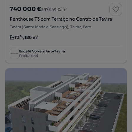
740 000 €
3978,49 €/m²
Penthouse T3 com Terraço no Centro de Tavira
Tavira (Santa Maria e Santiago), Tavira, Faro
T3
186 m²
Tipologia
Preço por metro quadrado
Engel & Völkers Faro-Tavira
Profissional