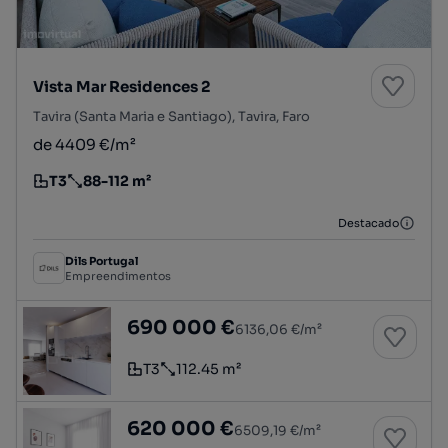
Vista Mar Residences 2
Tavira (Santa Maria e Santiago), Tavira, Faro
de 4409 €/m²
T3
88-112 m²
Tipologia
Preço por metro quadrado
Destacado
Dils Portugal
Empreendimentos
Penthouse T3 inserida em novo empreendime
690 000 €
6136,06 €/m²
T3
112.45 m²
Tipologia
Preço por metro quadrado
Penthouse T3 inserida em novo empreendime
620 000 €
6509,19 €/m²