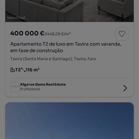
400 000 €
3448,28 €/m²
Apartamento T2 de luxo em Tavira com varanda,
em fase de construção
Tavira (Santa Maria e Santiago), Tavira, Faro
T2
116 m²
Tipologia
Preço por metro quadrado
Algarve Gems Real Estate
Profissional