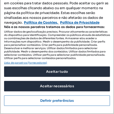
em cookies para tratar dados pessoais. Pode aceitar ou gerir as
suas escolhas clicando abaixo ou em qualquer momento na
página da política de privacidade. Estas escolhas serão
sinalizadas aos nossos parceiros e não afetarão os dados de
navegação.
Política de Cookies,
Política de Privacidade
Nós e os nossos parceiros tratamos os dados para fornecermos:
Utilizar dados de geolocalização precisos. Procurar ativamente as características
do dispositivo para identificação. Compreender os públicos através de estatísticas
ou combinações de dados de diferentes fontes. Armazenar e/ou aceder a
informações num dispositivo. Medir o desempenho da publicidade. Criar perfis
para personalizar conteúdos. Criar perfis para publicidade personalizada.
Desenvolver e melhorar serviços. Utilizar dados limitados para selecionar
publicidade. Medir o desempenho dos conteúdos. Utilizar dados limitados para
selecionar conteúdos. Utilizar perfis para selecionar publicidade personalizada.
Utilizar perfis para selecionar conteúdos personalizados.
Lista de parceiros (fornecedores)
Aceitar tudo
400 000 €
3439,38 €/m²
Aceitar necessários
Island View - Viva o Luxo com Vista para a Ilha de
Tavira
Definir preferências
Tavira (Santa Maria e Santiago), Tavira, Faro
T2
116.3 m²
1 andar
Tipologia
Preço por metro quadrado
Andar