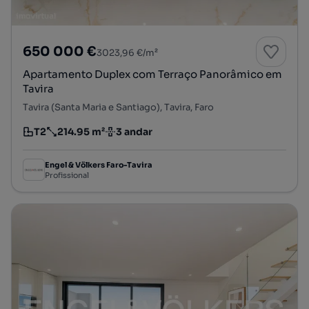
650 000 €
3023,96 €/m²
Apartamento Duplex com Terraço Panorâmico em
Tavira
Tavira (Santa Maria e Santiago), Tavira, Faro
T2
214.95 m²
3 andar
Tipologia
Preço por metro quadrado
Andar
Engel & Völkers Faro-Tavira
Profissional