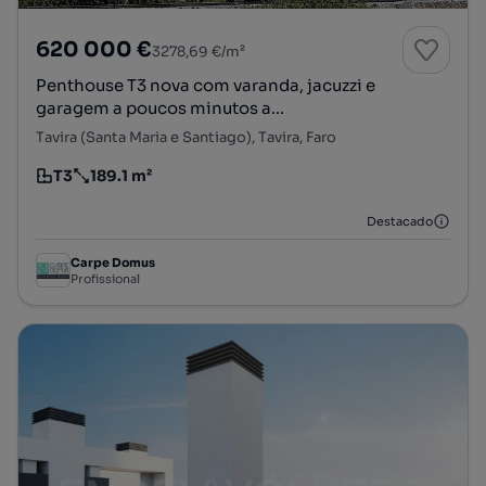
620 000 €
3278,69 €/m²
Penthouse T3 nova com varanda, jacuzzi e
garagem a poucos minutos a...
Tavira (Santa Maria e Santiago), Tavira, Faro
T3
189.1 m²
Tipologia
Preço por metro quadrado
Destacado
Carpe Domus
Profissional