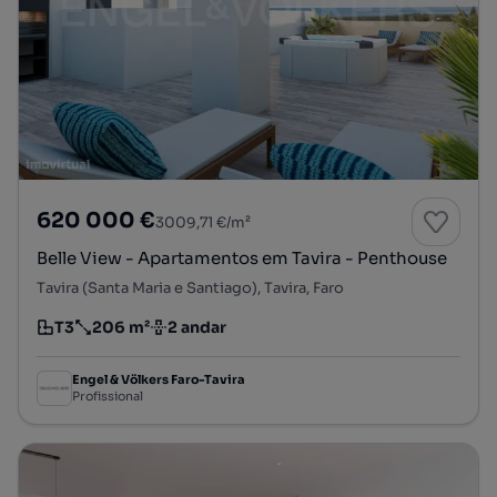
620 000 €
3009,71 €/m²
Belle View - Apartamentos em Tavira - Penthouse
Tavira (Santa Maria e Santiago), Tavira, Faro
T3
206 m²
2 andar
Tipologia
Preço por metro quadrado
Andar
Engel & Völkers Faro-Tavira
Profissional