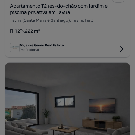
Apartamento T2 rés-do-chão com jardim e
piscina privativa em Tavira
Tavira (Santa Maria e Santiago), Tavira, Faro
T2
222 m²
Tipologia
Preço por metro quadrado
Algarve Gems Real Estate
Profissional