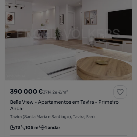
390 000 €
3714,29 €/m²
Belle View - Apartamentos em Tavira - Primeiro
Andar
Tavira (Santa Maria e Santiago), Tavira, Faro
T3
105 m²
1 andar
Tipologia
Preço por metro quadrado
Andar