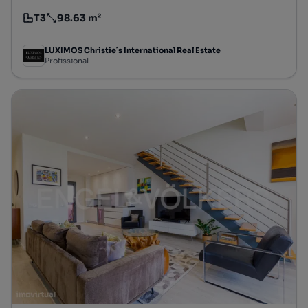
T3
98.63 m²
Tipologia
Preço por metro quadrado
LUXIMOS Christie´s International Real Estate
Profissional