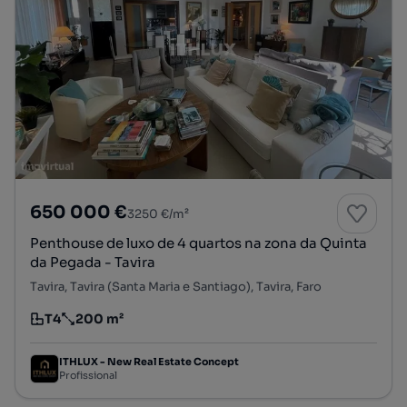
650 000 €
3250 €/m²
Penthouse de luxo de 4 quartos na zona da Quinta
da Pegada - Tavira
Tavira, Tavira (Santa Maria e Santiago), Tavira, Faro
T4
200 m²
Tipologia
Preço por metro quadrado
ITHLUX - New Real Estate Concept
Profissional