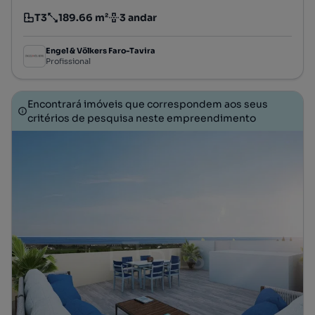
T3
189.66 m²
3 andar
Tipologia
Preço por metro quadrado
Andar
Engel & Völkers Faro-Tavira
Profissional
Encontrará imóveis que correspondem aos seus
critérios de pesquisa neste empreendimento