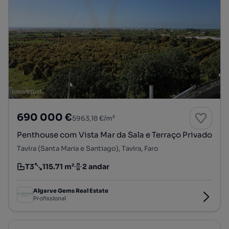
690 000 €
5963,18 €/m²
Penthouse com Vista Mar da Sala e Terraço Privado
Tavira (Santa Maria e Santiago), Tavira, Faro
T3
115.71 m²
2 andar
Tipologia
Preço por metro quadrado
Andar
Algarve Gems Real Estate
Profissional