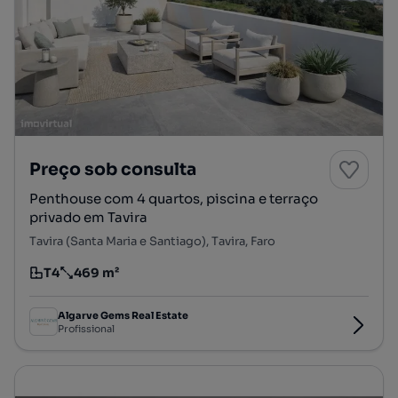
Preço sob consulta
Penthouse com 4 quartos, piscina e terraço
privado em Tavira
Tavira (Santa Maria e Santiago), Tavira, Faro
T4
469 m²
Tipologia
Preço por metro quadrado
Algarve Gems Real Estate
Profissional