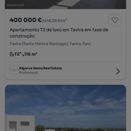
400 000 €
3448,28 €/m²
Apartamento T2 de luxo em Tavira em fase de
construção
Tavira (Santa Maria e Santiago), Tavira, Faro
T2
116 m²
Tipologia
Preço por metro quadrado
Algarve Gems Real Estate
Profissional