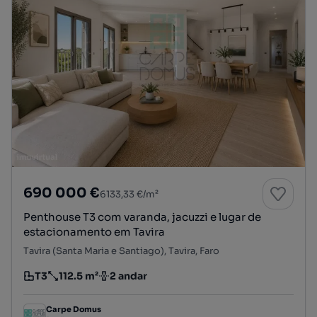
690 000 €
6133,33 €/m²
Penthouse T3 com varanda, jacuzzi e lugar de
estacionamento em Tavira
Tavira (Santa Maria e Santiago), Tavira, Faro
T3
112.5 m²
2 andar
Tipologia
Preço por metro quadrado
Andar
Carpe Domus