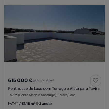
615 000 €
4689,29 €/m²
Penthouse de Luxo com Terraço e Vista para Tavira
Tavira (Santa Maria e Santiago), Tavira, Faro
T4
131.15 m²
2 andar
Tipologia
Preço por metro quadrado
Andar