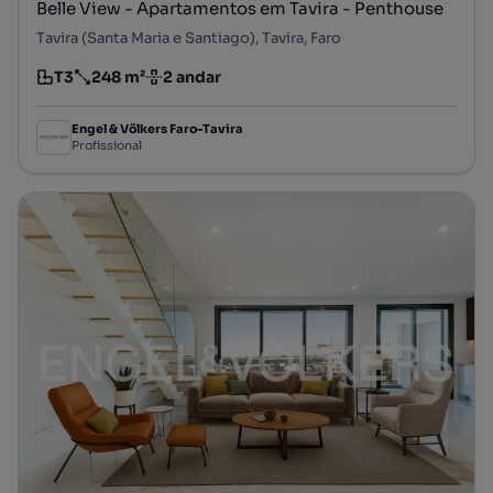
Belle View - Apartamentos em Tavira - Penthouse
Tavira (Santa Maria e Santiago), Tavira, Faro
T3
248 m²
2 andar
Tipologia
Preço por metro quadrado
Andar
Engel & Völkers Faro-Tavira
Profissional