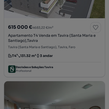
615 000 €
4683,22 €/m²
Apartamento T4 Venda em Tavira (Santa Maria e
Santiago),Tavira
Tavira (Santa Maria e Santiago), Tavira, Faro
T4
131.32 m²
3 andar
Tipologia
Preço por metro quadrado
Andar
Decisões e Soluções Tavira
Profissional