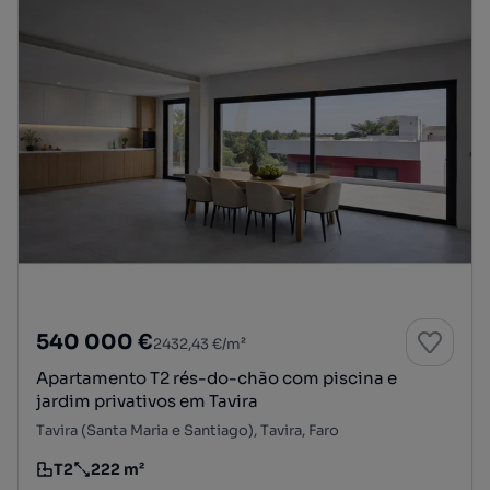
540 000 €
2432,43 €/m²
Apartamento T2 rés-do-chão com piscina e
jardim privativos em Tavira
Tavira (Santa Maria e Santiago), Tavira, Faro
T2
222 m²
Tipologia
Preço por metro quadrado