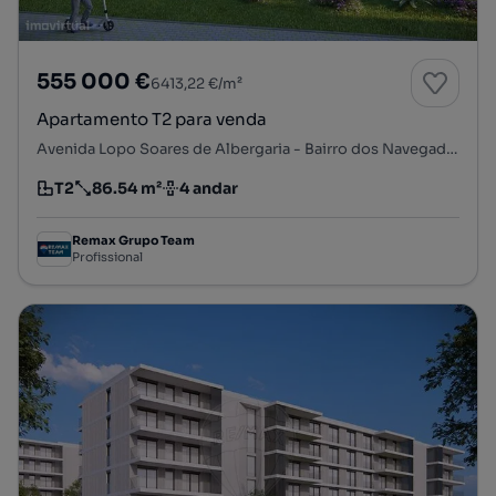
555 000 €
6413,22 €/m²
Apartamento T2 para venda
Avenida Lopo Soares de Albergaria - Bairro dos Navegadores, Porto Salvo, Oeiras, Lisboa
T2
86.54 m²
4 andar
Tipologia
Preço por metro quadrado
Andar
Remax Grupo Team
Profissional