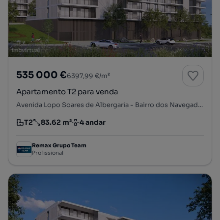
535 000 €
6397,99 €/m²
Apartamento T2 para venda
Avenida Lopo Soares de Albergaria - Bairro dos Navegadores, Porto Salvo, Oeiras, Lisboa
T2
83.62 m²
4 andar
Tipologia
Preço por metro quadrado
Andar
Remax Grupo Team
Profissional