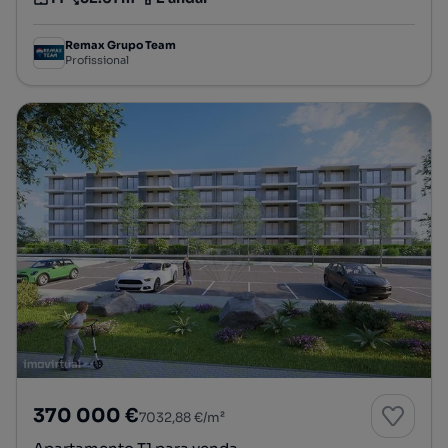
Tipologia
Preço por metro quadrado
Andar
Remax Grupo Team
Profissional
370 000 €
7032,88 €/m²