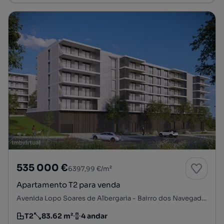
535 000 €
6397,99 €/m²
Apartamento T2 para venda
Avenida Lopo Soares de Albergaria - Bairro dos Navegadores, Porto Salvo, Oeiras, Lisboa
T2
83.62 m²
4 andar
Tipologia
Preço por metro quadrado
Andar