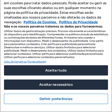
em cookies para tratar dados pessoais. Pode aceitar ou gerir as
370 000 €
suas escolhas clicando abaixo ou em qualquer momento na
7032,88 €/m²
página da política de privacidade. Estas escolhas serão
Apartamento T1 para venda
sinalizadas aos nossos parceiros e não afetarão os dados de
navegação.
Política de Cookies,
Política de Privacidade
Avenida Lopo Soares de Albergaria - Bairro dos Navegadores, Porto Salvo, Oeiras, Lisboa
Nós e os nossos parceiros tratamos os dados para fornecermos:
Utilizar dados de geolocalização precisos. Procurar ativamente as características
T1
52.61 m²
4 andar
Tipologia
Preço por metro quadrado
Andar
do dispositivo para identificação. Compreender os públicos através de estatísticas
ou combinações de dados de diferentes fontes. Armazenar e/ou aceder a
informações num dispositivo. Medir o desempenho da publicidade. Criar perfis
Remax Grupo Team
para personalizar conteúdos. Criar perfis para publicidade personalizada.
Desenvolver e melhorar serviços. Utilizar dados limitados para selecionar
Profissional
publicidade. Medir o desempenho dos conteúdos. Utilizar dados limitados para
selecionar conteúdos. Utilizar perfis para selecionar publicidade personalizada.
Utilizar perfis para selecionar conteúdos personalizados.
Lista de parceiros (fornecedores)
Aceitar tudo
Aceitar necessários
Definir preferências