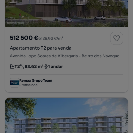
512 500 €
6128,92 €/m²
Apartamento T2 para venda
Avenida Lopo Soares de Albergaria - Bairro dos Navegadores, Porto Salvo, Oeiras, Lisboa
T2
83.62 m²
1 andar
Tipologia
Preço por metro quadrado
Andar
Remax Grupo Team
Profissional