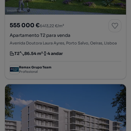
555 000 €
6413,22 €/m²
Apartamento T2 para venda
Avenida Doutora Laura Ayres, Porto Salvo, Oeiras, Lisboa
T2
86.54 m²
4 andar
Tipologia
Preço por metro quadrado
Andar
Remax Grupo Team
Profissional