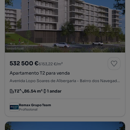
532 500 €
6153,22 €/m²
Apartamento T2 para venda
Avenida Lopo Soares de Albergaria - Bairro dos Navegadores, Porto Salvo, Oeiras, Lisboa
T2
86.54 m²
1 andar
Tipologia
Preço por metro quadrado
Andar
Remax Grupo Team
Profissional