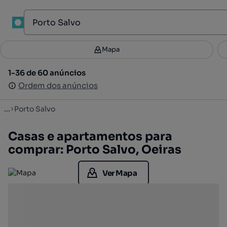
1
Mapa
Mapa
Filtros
Guardar pesquisa
1
1-36 de 60 anúncios
1-36 de 60 anúncios
Ordenar
Ordem dos anúncios
Ordem dos anúncios
...
Porto Salvo
Casas e apartamentos para
comprar: Porto Salvo, Oeiras
Ver Mapa