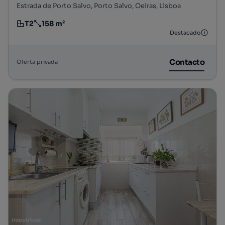
Estrada de Porto Salvo, Porto Salvo, Oeiras, Lisboa
T2
158 m²
Tipologia
Preço por metro quadrado
Destacado
Contacto
Oferta privada