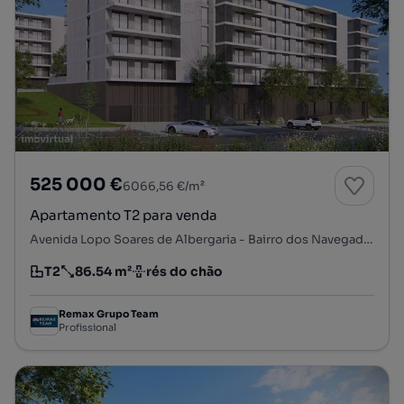
525 000 €
6066,56 €/m²
Apartamento T2 para venda
Avenida Lopo Soares de Albergaria - Bairro dos Navegadores, Porto Salvo, Oeiras, Lisboa
T2
86.54 m²
rés do chão
Tipologia
Preço por metro quadrado
Andar
Remax Grupo Team
Profissional