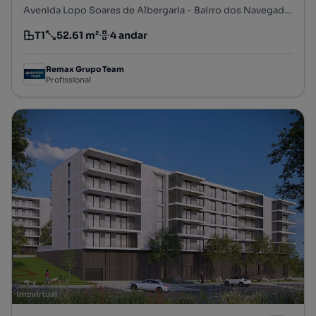
Avenida Lopo Soares de Albergaria - Bairro dos Navegadores, Porto Salvo, Oeiras, Lisboa
T1
52.61 m²
4 andar
Tipologia
Preço por metro quadrado
Andar
Remax Grupo Team
Profissional