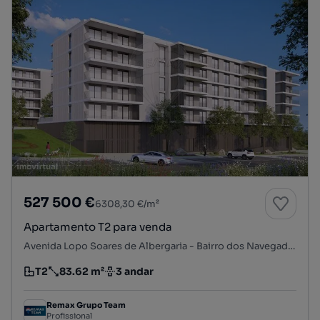
527 500 €
6308,30 €/m²
Apartamento T2 para venda
Avenida Lopo Soares de Albergaria - Bairro dos Navegadores, Porto Salvo, Oeiras, Lisboa
T2
83.62 m²
3 andar
Tipologia
Preço por metro quadrado
Andar
Remax Grupo Team
Profissional