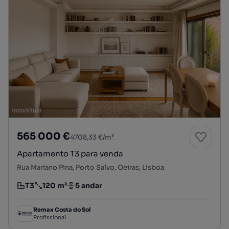
565 000 €
4708,33 €/m²
Apartamento T3 para venda
Rua Mariano Pina, Porto Salvo, Oeiras, Lisboa
T3
120 m²
5 andar
Tipologia
Preço por metro quadrado
Andar
Remax Costa do Sol
Profissional