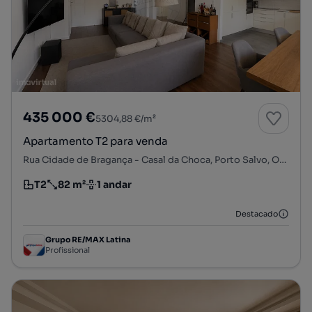
435 000 €
5304,88 €/m²
Apartamento T2 para venda
Rua Cidade de Bragança - Casal da Choca, Porto Salvo, Oeiras, Lisboa
T2
82 m²
1 andar
Tipologia
Preço por metro quadrado
Andar
Destacado
Grupo RE/MAX Latina
Profissional