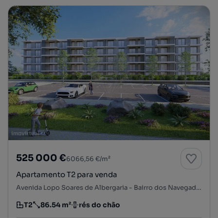
525 000 €
6066,56 €/m²
Apartamento T2 para venda
Avenida Lopo Soares de Albergaria - Bairro dos Navegadores, Porto Salvo, Oeiras, Lisboa
T2
86.54 m²
rés do chão
Tipologia
Preço por metro quadrado
Andar