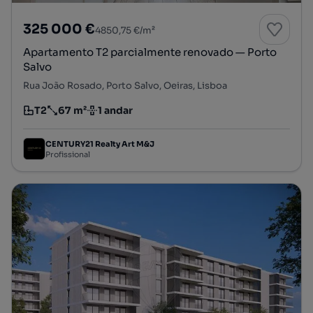
325 000 €
4850,75 €/m²
Apartamento T2 parcialmente renovado — Porto
Salvo
Rua João Rosado, Porto Salvo, Oeiras, Lisboa
T2
67 m²
1 andar
Tipologia
Preço por metro quadrado
Andar
CENTURY21 Realty Art M&J
Profissional