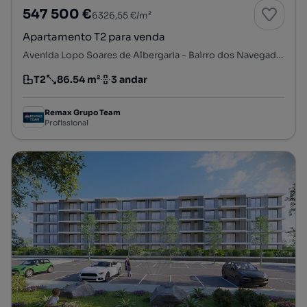
547 500 €
6326,55 €/m²
Apartamento T2 para venda
Avenida Lopo Soares de Albergaria - Bairro dos Navegadores, Porto Salvo, Oeiras, Lisboa
T2
86.54 m²
3 andar
Tipologia
Preço por metro quadrado
Andar
Remax Grupo Team
Profissional