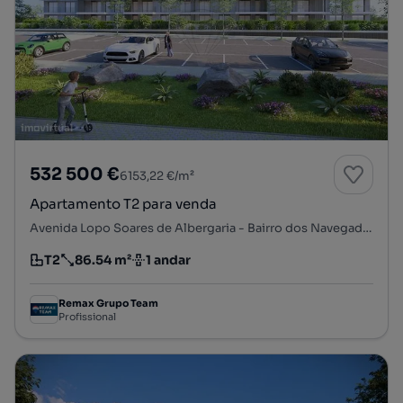
532 500 €
6153,22 €/m²
Apartamento T2 para venda
Avenida Lopo Soares de Albergaria - Bairro dos Navegadores, Porto Salvo, Oeiras, Lisboa
T2
86.54 m²
1 andar
Tipologia
Preço por metro quadrado
Andar
Remax Grupo Team
Profissional