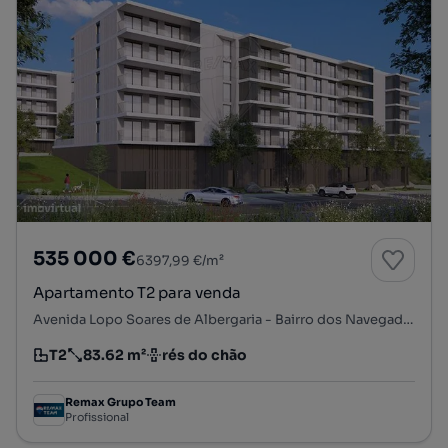
535 000 €
6397,99 €/m²
Apartamento T2 para venda
Avenida Lopo Soares de Albergaria - Bairro dos Navegadores, Porto Salvo, Oeiras, Lisboa
T2
83.62 m²
rés do chão
Tipologia
Preço por metro quadrado
Andar
Remax Grupo Team
Profissional