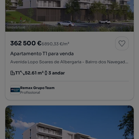
362 500 €
6890,33 €/m²
Apartamento T1 para venda
Avenida Lopo Soares de Albergaria - Bairro dos Navegadores, Porto Salvo, Oeiras, Lisboa
T1
52.61 m²
3 andar
Tipologia
Preço por metro quadrado
Andar
Remax Grupo Team
Profissional