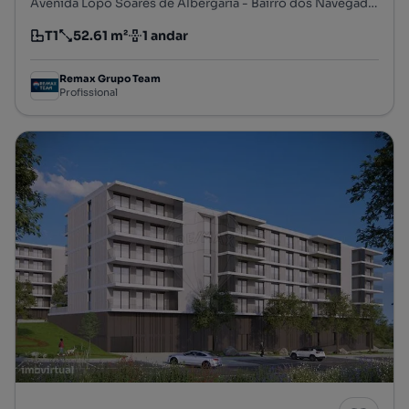
Avenida Lopo Soares de Albergaria - Bairro dos Navegadores, Porto Salvo, Oeiras, Lisboa
T1
52.61 m²
1 andar
Tipologia
Preço por metro quadrado
Andar
Remax Grupo Team
Profissional