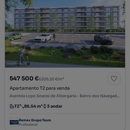
547 500 €
6326,55 €/m²
Apartamento T2 para venda
Avenida Lopo Soares de Albergaria - Bairro dos Navegadores, Porto Salvo, Oeiras, Lisboa
T2
86.54 m²
3 andar
Tipologia
Preço por metro quadrado
Andar
Remax Grupo Team
Profissional