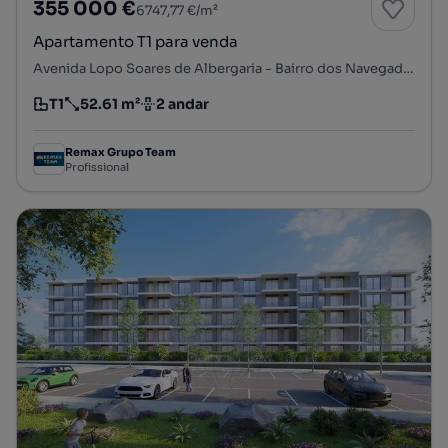
355 000 €
6747,77 €/m²
Apartamento T1 para venda
Avenida Lopo Soares de Albergaria - Bairro dos Navegadores, Porto Salvo, Oeiras, Lisboa
T1
52.61 m²
2 andar
Tipologia
Preço por metro quadrado
Andar
Remax Grupo Team
Profissional