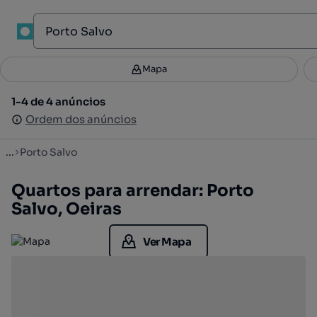
1
Mapa
Mapa
Filtros
Guardar pesquisa
3
1-4 de 4 anúncios
1-4 de 4 anúncios
Ordenar
Ordem dos anúncios
Ordem dos anúncios
...
Porto Salvo
Quartos para arrendar: Porto
Salvo, Oeiras
Ver Mapa