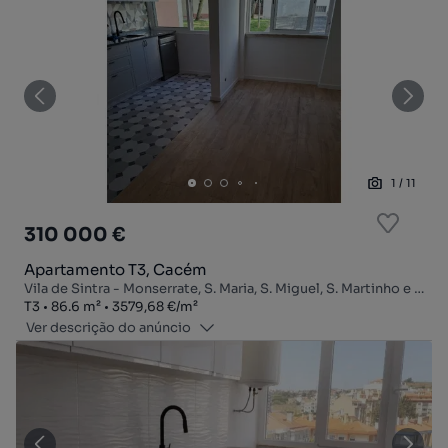
1
/
11
310 000 €
Apartamento T3, Cacém
Vila de Sintra - Monserrate, S. Maria, S. Miguel, S. Martinho e S. Pedro de Penaferrim, Sintra, Lisboa
Tipologia
Zona
Preço por metro quadrado
T3
86.6
m²
3579,68 €
/
m²
Ver descrição do anúncio