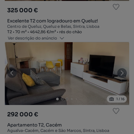
325 000 €
Excelente T2 com logradouro em Queluz!
Centro de Queluz, Queluz e Belas, Sintra, Lisboa
Tipologia
Zona
Preço por metro quadrado
Andar
T2
70
m²
4642,86 €
/
m²
rés do chão
Ver descrição do anúncio
1
/
16
292 000 €
Apartamento T2, Cacém
Agualva-Cacém, Cacém e São Marcos, Sintra, Lisboa