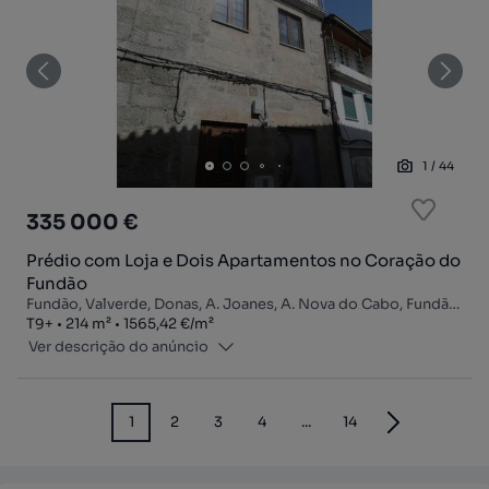
1
/
44
335 000 €
Prédio com Loja e Dois Apartamentos no Coração do
Fundão
Fundão, Valverde, Donas, A. Joanes, A. Nova do Cabo, Fundão, Castelo Branco
Tipologia
Zona
Preço por metro quadrado
T9+
214
m²
1565,42 €
/
m²
Ver descrição do anúncio
1
2
3
4
...
14