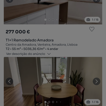
1
/
15
277 000 €
T1+1 Remodelado Amadora
Centro da Amadora, Venteira, Amadora, Lisboa
Tipologia
Zona
Preço por metro quadrado
Andar
T2
55
m²
5036,36 €
/
m²
4 andar
Ver descrição do anúncio
1
/
16