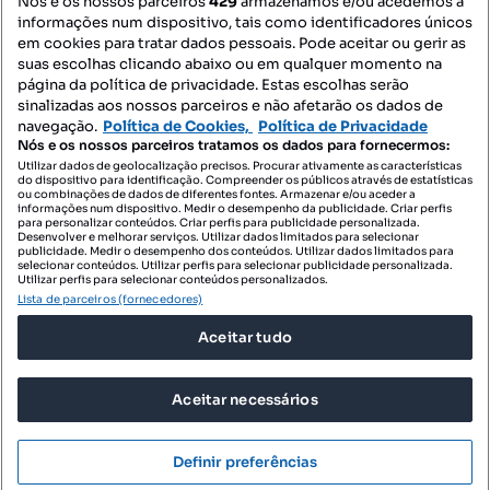
Nós e os nossos parceiros
429
armazenamos e/ou acedemos a
informações num dispositivo, tais como identificadores únicos
Mapa do Site
em cookies para tratar dados pessoais. Pode aceitar ou gerir as
suas escolhas clicando abaixo ou em qualquer momento na
página da política de privacidade. Estas escolhas serão
sinalizadas aos nossos parceiros e não afetarão os dados de
Contacte-nos
navegação.
Política de Cookies,
Política de Privacidade
Nós e os nossos parceiros tratamos os dados para fornecermos:
Utilizar dados de geolocalização precisos. Procurar ativamente as características
do dispositivo para identificação. Compreender os públicos através de estatísticas
SIGA-NOS:
ou combinações de dados de diferentes fontes. Armazenar e/ou aceder a
informações num dispositivo. Medir o desempenho da publicidade. Criar perfis
para personalizar conteúdos. Criar perfis para publicidade personalizada.
Desenvolver e melhorar serviços. Utilizar dados limitados para selecionar
publicidade. Medir o desempenho dos conteúdos. Utilizar dados limitados para
selecionar conteúdos. Utilizar perfis para selecionar publicidade personalizada.
DESCARREGAR NA:
Utilizar perfis para selecionar conteúdos personalizados.
Lista de parceiros (fornecedores)
Aceitar tudo
Aceitar necessários
© 2026 Imovirtual.com, OLX Portugal, S.A.
TERMOS DE UTILIZAÇÃO
Definir preferências
POLÍTICA DE PRIVACIDADE
Mensagens
Ligar
CONFIGURAÇÕES DE PRIVACIDADE