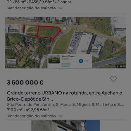
Tipologia
Zona
Preço por metro quadrado
Andar
T2
85
m²
3435,29 €
/
m²
2 andar
Ver descrição do anúncio
3 500 000 €
Grande terreno URBANO na rotunda, entre Auchan e
Brico-Depôt de Sin...
São Pedro de Penaferrim, S. Maria, S. Miguel, S. Martinho e S. Pedro de Penaferrim, Sintra, Lisboa
Zona
Preço por metro quadrado
7100
m²
492,96 €
/
m²
Ver descrição do anúncio