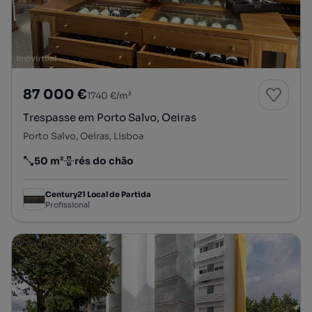
87 000 €
1740 €/m²
Trespasse em Porto Salvo, Oeiras
Porto Salvo, Oeiras, Lisboa
50 m²
rés do chão
Preço por metro quadrado
Andar
Century21 Local de Partida
Profissional