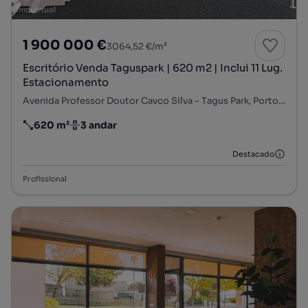
1 900 000 €
3064,52 €/m²
Escritório Venda Taguspark | 620 m2 | Inclui 11 Lug.
Estacionamento
Avenida Professor Doutor Cavco Silva - Tagus Park, Porto Salvo, Oeiras, Lisboa
620 m²
3 andar
Preço por metro quadrado
Andar
Destacado
Profissional