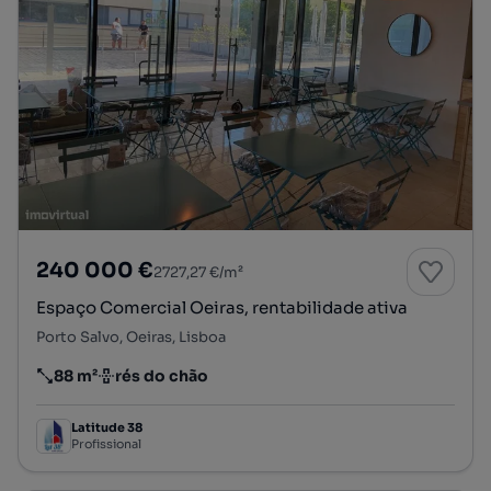
240 000 €
2727,27 €/m²
Espaço Comercial Oeiras, rentabilidade ativa
Porto Salvo, Oeiras, Lisboa
88 m²
rés do chão
Preço por metro quadrado
Andar
Latitude 38
Profissional