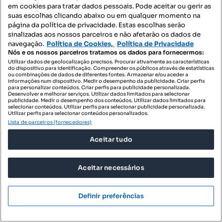
em cookies para tratar dados pessoais. Pode aceitar ou gerir as
240 000 €
3478,26 €/m²
suas escolhas clicando abaixo ou em qualquer momento na
página da política de privacidade. Estas escolhas serão
Churrasqueira Tagus Park
sinalizadas aos nossos parceiros e não afetarão os dados de
Praceta Bonifácio de Andrade e Silva, Porto Salvo, Oeiras, Lisboa
navegação.
Política de Cookies,
Política de Privacidade
Nós e os nossos parceiros tratamos os dados para fornecermos:
69 m²
Utilizar dados de geolocalização precisos. Procurar ativamente as características
Preço por metro quadrado
do dispositivo para identificação. Compreender os públicos através de estatísticas
ou combinações de dados de diferentes fontes. Armazenar e/ou aceder a
informações num dispositivo. Medir o desempenho da publicidade. Criar perfis
CENTURY 21 Colombo
para personalizar conteúdos. Criar perfis para publicidade personalizada.
Profissional
Desenvolver e melhorar serviços. Utilizar dados limitados para selecionar
publicidade. Medir o desempenho dos conteúdos. Utilizar dados limitados para
selecionar conteúdos. Utilizar perfis para selecionar publicidade personalizada.
Utilizar perfis para selecionar conteúdos personalizados.
Pesquisa um negócio perfeito?
Lista de parceiros (fornecedores)
Guarde esta pesquisa e informá-lo(a)-emos quando
Aceitar tudo
aparecerem novos anúncios coincidentes.
Aceitar necessários
Definir preferências
ID de pesquisa
ID de pesquisa