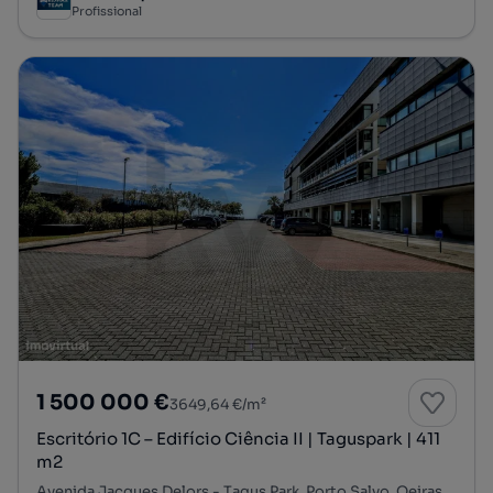
Profissional
1 500 000 €
3649,64 €/m²
Escritório 1C – Edifício Ciência II | Taguspark | 411
m2
Avenida Jacques Delors - Tagus Park, Porto Salvo, Oeiras, Lisboa