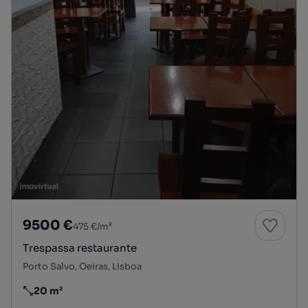
9500 €
475 €/m²
Trespassa restaurante
Porto Salvo, Oeiras, Lisboa
20 m²
Preço por metro quadrado