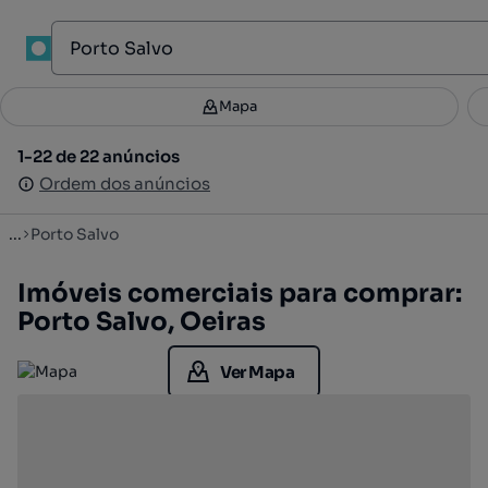
1
Mapa
Mapa
Filtros
Guardar pesquisa
2
1-22 de 22 anúncios
1-22 de 22 anúncios
Ordenar
Ordem dos anúncios
Ordem dos anúncios
...
Porto Salvo
Imóveis comerciais para comprar:
Porto Salvo, Oeiras
Ver Mapa