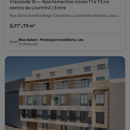
Visconde 16 — Apartamentos novos T1 e T3 no
centro da Lourinhã | Entre
Rua Dona Amélia Rego Coutinho, Lourinhã e Atalaia, Lourinhã, Lisboa
T1
73 m²
Tipologia
Preço por metro quadrado
Blue Select - Mediação Imobiliária, Lda
Profissional