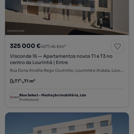
325 000 €
4577,46 €/m²
Visconde 16 — Apartamentos novos T1 e T3 no
centro da Lourinhã | Entre
Rua Dona Amélia Rego Coutinho, Lourinhã e Atalaia, Lourinhã, Lisboa
T1
71 m²
Tipologia
Preço por metro quadrado
Blue Select - Mediação Imobiliária, Lda
Profissional