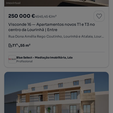
250 000 €
4545,45 €/m²
Visconde 16 — Apartamentos novos T1 e T3 no
centro da Lourinhã | Entre
Rua Dona Amélia Rego Coutinho, Lourinhã e Atalaia, Lourinhã, Lisboa
T1
55 m²
Tipologia
Preço por metro quadrado
Blue Select - Mediação Imobiliária, Lda
Profissional