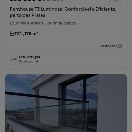
Penthouse T3 Luminosa, Confortável e Eficiente,
perto das Praias
Lourinhã e Atalaia, Lourinhã, Lisboa
T3
175 m²
Tipologia
Preço por metro quadrado
Destacado
Pro Portugal
Profissional