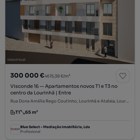
300 000 €
4615,38 €/m²
Visconde 16 — Apartamentos novos T1 e T3 no
centro da Lourinhã | Entre
Rua Dona Amélia Rego Coutinho, Lourinhã e Atalaia, Lourinhã, Lisboa
T1
65 m²
Tipologia
Preço por metro quadrado
Blue Select - Mediação Imobiliária, Lda
Profissional