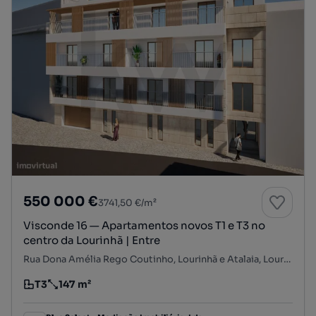
550 000 €
3741,50 €/m²
Visconde 16 — Apartamentos novos T1 e T3 no
centro da Lourinhã | Entre
Rua Dona Amélia Rego Coutinho, Lourinhã e Atalaia, Lourinhã, Lisboa
T3
147 m²
Tipologia
Preço por metro quadrado