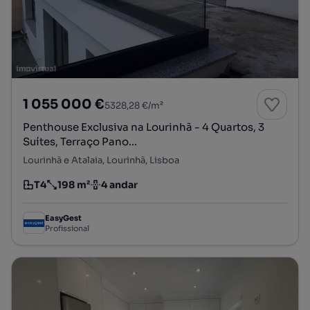
1 055 000 €
5328,28 €/m²
Penthouse Exclusiva na Lourinhã - 4 Quartos, 3
Suítes, Terraço Pano...
Lourinhã e Atalaia, Lourinhã, Lisboa
T4
198 m²
4 andar
Tipologia
Preço por metro quadrado
Andar
EasyGest
Profissional