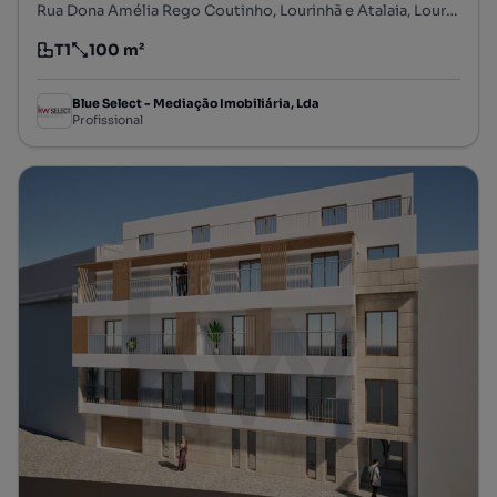
Rua Dona Amélia Rego Coutinho, Lourinhã e Atalaia, Lourinhã, Lisboa
T1
100 m²
Tipologia
Preço por metro quadrado
Blue Select - Mediação Imobiliária, Lda
Profissional