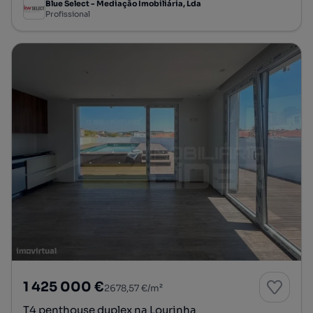
Blue Select - Mediação Imobiliária, Lda
Profissional
1 425 000 €
2678,57 €/m²
T4 penthouse duplex na Lourinha