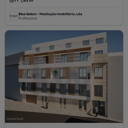
T1
93 m²
Tipologia
Preço por metro quadrado
Blue Select - Mediação Imobiliária, Lda
Profissional