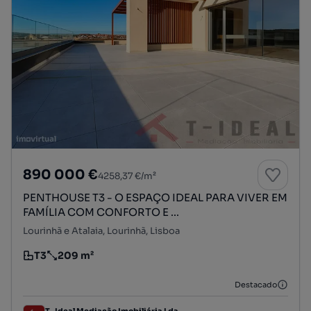
890 000 €
4258,37 €/m²
PENTHOUSE T3 - O ESPAÇO IDEAL PARA VIVER EM
FAMÍLIA COM CONFORTO E ...
Lourinhã e Atalaia, Lourinhã, Lisboa
T3
209 m²
Tipologia
Preço por metro quadrado
Destacado
T- Ideal Mediação Imobiliária Lda