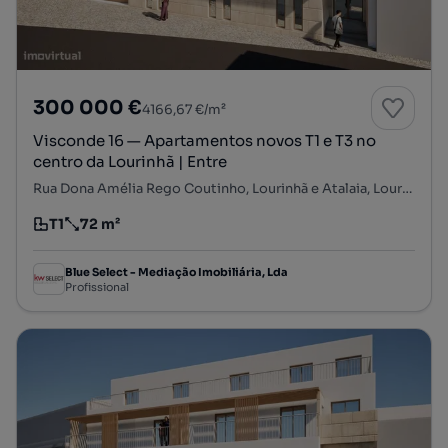
300 000 €
4166,67 €/m²
Visconde 16 — Apartamentos novos T1 e T3 no
centro da Lourinhã | Entre
Rua Dona Amélia Rego Coutinho, Lourinhã e Atalaia, Lourinhã, Lisboa
T1
72 m²
Tipologia
Preço por metro quadrado
Blue Select - Mediação Imobiliária, Lda
Profissional