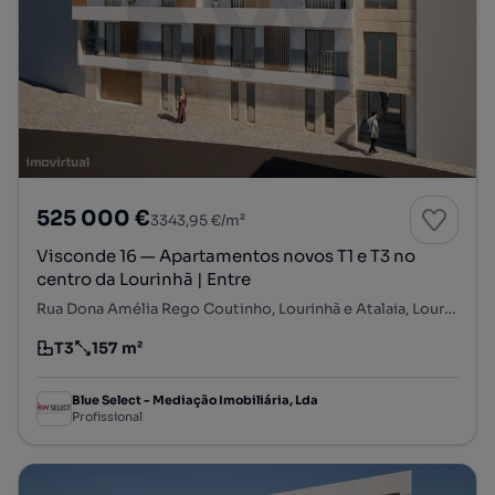
525 000 €
3343,95 €/m²
Visconde 16 — Apartamentos novos T1 e T3 no
centro da Lourinhã | Entre
Rua Dona Amélia Rego Coutinho, Lourinhã e Atalaia, Lourinhã, Lisboa
T3
157 m²
Tipologia
Preço por metro quadrado
Blue Select - Mediação Imobiliária, Lda
Profissional