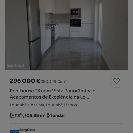
295 000 €
2800,19 €/m²
Penthouse T3 com Vista Panorâmica e
Acabamentos de Excelência na Lo...
Lourinhã e Atalaia, Lourinhã, Lisboa
T3
105.35 m²
1 andar
Tipologia
Preço por metro quadrado
Andar
EasyGest