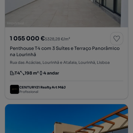
1 055 000 €
5328,28 €/m²
Penthouse T4 com 3 Suítes e Terraço Panorâmico
na Lourinhã
Rua das Acácias, Lourinhã e Atalaia, Lourinhã, Lisboa
T4
198 m²
4 andar
Tipologia
Preço por metro quadrado
Andar
CENTURY21 Realty Art M&J
Profissional