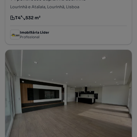
Lourinhã e Atalaia, Lourinhã, Lisboa
T4
532 m²
Tipologia
Preço por metro quadrado
Imobiliária Líder
Profissional