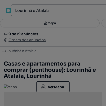
1
Mapa
Mapa
Filtros
Guardar pesquisa
2
1-19 de 19 anúncios
1-19 de 19 anúncios
Ordenar
Ordem dos anúncios
Ordem dos anúncios
...
Lourinhã e Atalaia
Casas e apartamentos para
comprar (penthouse): Lourinhã e
Atalaia, Lourinhã
Ver Mapa