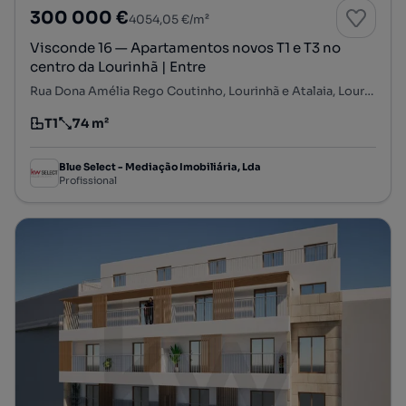
300 000 €
4054,05 €/m²
Visconde 16 — Apartamentos novos T1 e T3 no
centro da Lourinhã | Entre
Rua Dona Amélia Rego Coutinho, Lourinhã e Atalaia, Lourinhã, Lisboa
T1
74 m²
Tipologia
Preço por metro quadrado
Blue Select - Mediação Imobiliária, Lda
Profissional