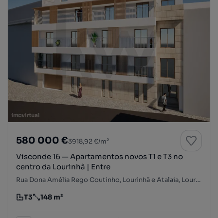
580 000 €
3918,92 €/m²
Visconde 16 — Apartamentos novos T1 e T3 no
centro da Lourinhã | Entre
Rua Dona Amélia Rego Coutinho, Lourinhã e Atalaia, Lourinhã, Lisboa
T3
148 m²
Tipologia
Preço por metro quadrado