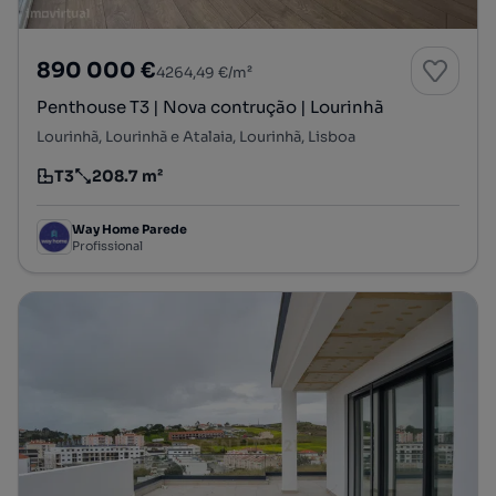
890 000 €
4264,49 €/m²
Penthouse T3 | Nova contrução | Lourinhã
Lourinhã, Lourinhã e Atalaia, Lourinhã, Lisboa
T3
208.7 m²
Tipologia
Preço por metro quadrado
Way Home Parede
Profissional