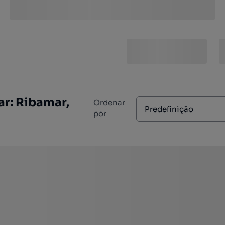
r: Ribamar,
Ordenar
Predefinição
por