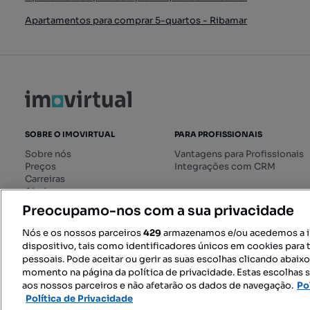
Apartamentos para comprar 5-quartos - Ribamar
SOBRE O IMOVIRTUAL
PARA PROFISSIONAIS
Sobre nós
Vantagens para Profissionais
Preços
Integrações com CRM
Carreiras
Ajuda
Livro de Reclamações online
Preocupamo-nos com a sua privacidade
Regulamento dos Serviços
Digitais
Nós e os nossos parceiros
429
armazenamos e/ou acedemos a 
dispositivo, tais como identificadores únicos em cookies para 
pessoais. Pode aceitar ou gerir as suas escolhas clicando abaix
momento na página da política de privacidade. Estas escolhas s
SIGA-NOS:
aos nossos parceiros e não afetarão os dados de navegação.
Po
Política de Privacidade