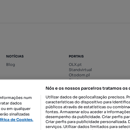
NOTÍCIAS
PORTAIS
Blog
OLX.pt
Standvirtual
Otodom.pl
Storia.ro
Nós e os nossos parceiros tratamos os
Utilizar dados de geolocalização precisos. P
informações num
características do dispositivo para identif
tratar dados
públicos através de estatísticas ou combin
o ou em qualquer
fontes. Armazenar e/ou aceder a informações
erão sinalizadas
desempenho da publicidade. Criar perfis par
DESCARREGAR NA:
lítica de Cookies,
Criar perfis para publicidade personalizada.
serviços. Utilizar dados limitados para selec