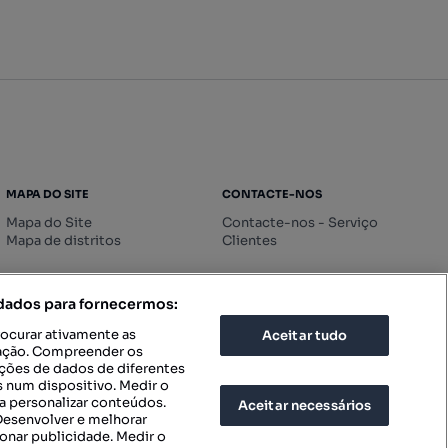
MAPA DO SITE
CONTACTE-NOS
Mapa do Site
Contacte-nos - Serviço
Mapa de distritos
Clientes
 dados para fornecermos:
rocurar ativamente as
Aceitar tudo
icação. Compreender os
ações de dados de diferentes
 num dispositivo. Medir o
a personalizar conteúdos.
Aceitar necessários
 Desenvolver e melhorar
ionar publicidade. Medir o