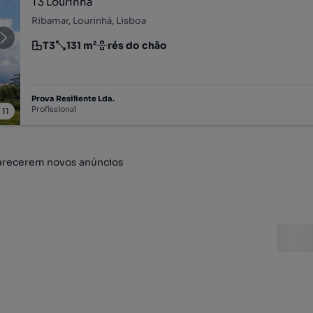
T3 Lourinhã
Ribamar, Lourinhã, Lisboa
T3
131 m²
rés do chão
Tipologia
Preço por metro quadrado
Andar
Prova Resiliente Lda.
Profissional
/
11
arecerem novos anúncios