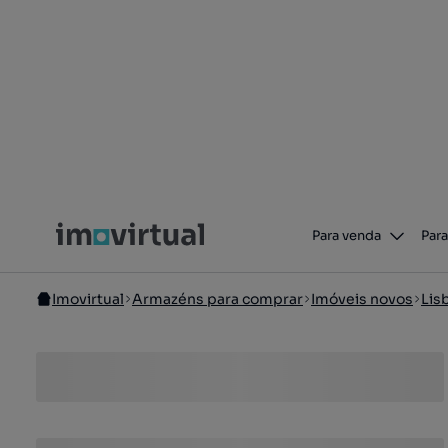
Para venda
Para
Imovirtual
Armazéns para comprar
Imóveis novos
Lis