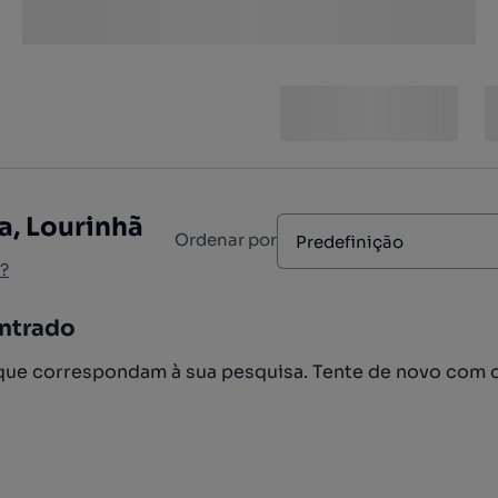
a, Lourinhã
Ordenar por
Predefinição
?
ntrado
ue correspondam à sua pesquisa. Tente de novo com 