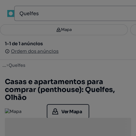
1
Mapa
Mapa
Filtros
Guardar pesquisa
2
1-1 de 1 anúncios
1-1 de 1 anúncios
Ordenar
Ordem dos anúncios
Ordem dos anúncios
...
Quelfes
Casas e apartamentos para
comprar (penthouse): Quelfes,
Olhão
Ver Mapa