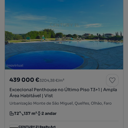
439 000 €
3204,38 €/m²
Excecional Penthouse no Último Piso T3+1 | Ampla
Área Habitável | Vist
Urbanização Monte de São Miguel, Quelfes, Olhão, Faro
T2
137 m²
2 andar
Tipologia
Preço por metro quadrado
Andar
CENTURY 21 Realty Art