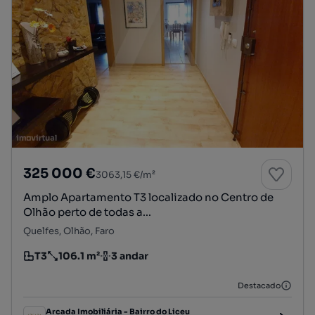
325 000 €
3063,15 €/m²
Amplo Apartamento T3 localizado no Centro de
Olhão perto de todas a...
Quelfes, Olhão, Faro
T3
106.1 m²
3 andar
Tipologia
Preço por metro quadrado
Andar
Destacado
Arcada Imobiliária - Bairro do Liceu