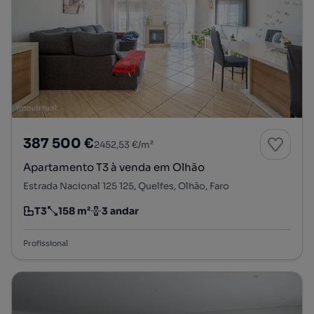
387 500 €
2452,53 €/m²
Apartamento T3 à venda em Olhão
Estrada Nacional 125 125, Quelfes, Olhão, Faro
T3
158 m²
3 andar
Tipologia
Preço por metro quadrado
Andar
Profissional