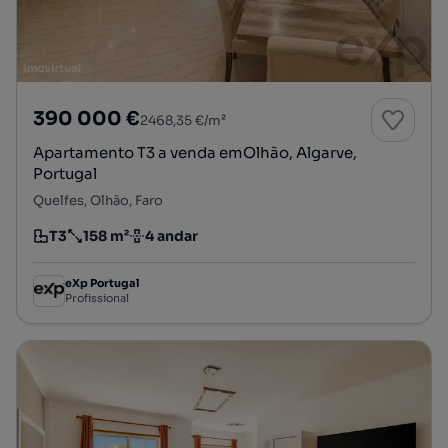
390 000 €
2468,35 €/m²
Apartamento T3 a venda emOlhão, Algarve,
Portugal
Quelfes, Olhão, Faro
T3
158 m²
4 andar
Tipologia
Preço por metro quadrado
Andar
eXp Portugal
Profissional