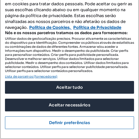
em cookies para tratar dados pessoais. Pode aceitar ou gerir as
Rua João Augusto Saias, Quelfes, Olhão, Faro
suas escolhas clicando abaixo ou em qualquer momento na
página da política de privacidade. Estas escolhas serão
T3
92 m²
2 andar
Tipologia
Preço por metro quadrado
Andar
sinalizadas aos nossos parceiros e não afetarão os dados de
navegação.
Política de Cookies,
Política de Privacidade
CENTURY 21 Realty Art
Nós e os nossos parceiros tratamos os dados para fornecermos:
Profissional
Utilizar dados de geolocalização precisos. Procurar ativamente as características
do dispositivo para identificação. Compreender os públicos através de estatísticas
ou combinações de dados de diferentes fontes. Armazenar e/ou aceder a
informações num dispositivo. Medir o desempenho da publicidade. Criar perfis
para personalizar conteúdos. Criar perfis para publicidade personalizada.
Desenvolver e melhorar serviços. Utilizar dados limitados para selecionar
publicidade. Medir o desempenho dos conteúdos. Utilizar dados limitados para
selecionar conteúdos. Utilizar perfis para selecionar publicidade personalizada.
Utilizar perfis para selecionar conteúdos personalizados.
Lista de parceiros (fornecedores)
Aceitar tudo
Aceitar necessários
Definir preferências