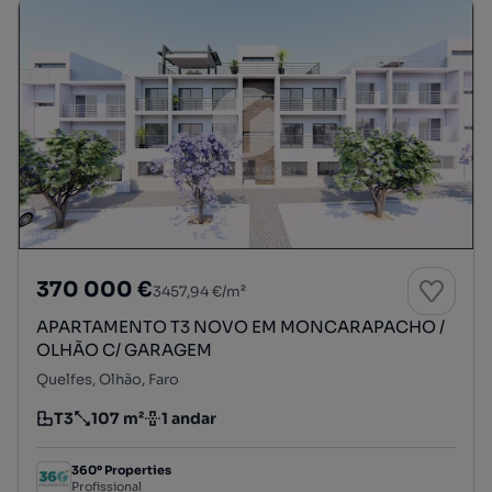
370 000 €
3457,94 €/m²
APARTAMENTO T3 NOVO EM MONCARAPACHO /
OLHÃO C/ GARAGEM
Quelfes, Olhão, Faro
T3
107 m²
1 andar
Tipologia
Preço por metro quadrado
Andar
360º Properties
Profissional