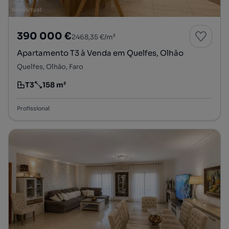
390 000 €
2468,35 €/m²
Apartamento T3 à Venda em Quelfes, Olhão
Quelfes, Olhão, Faro
T3
158 m²
Tipologia
Preço por metro quadrado
Profissional