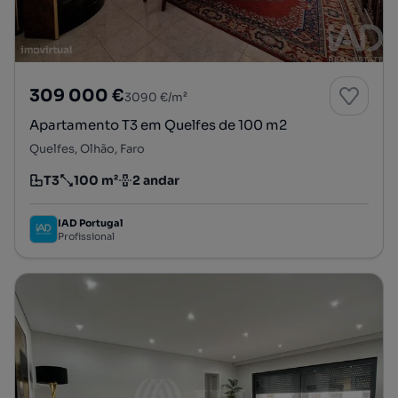
309 000 €
3090 €/m²
Apartamento T3 em Quelfes de 100 m2
Quelfes, Olhão, Faro
T3
100 m²
2 andar
Tipologia
Preço por metro quadrado
Andar
IAD Portugal
Profissional