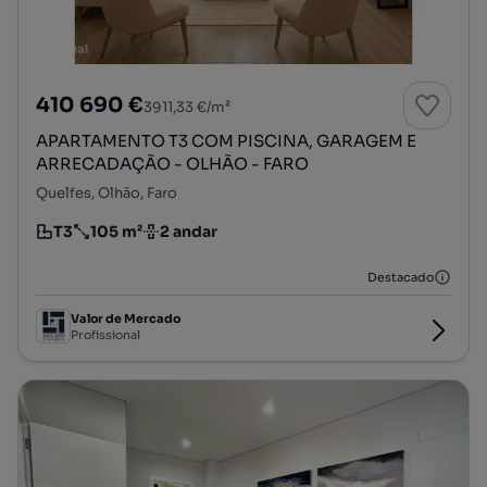
410 690 €
3911,33 €/m²
APARTAMENTO T3 COM PISCINA, GARAGEM E
ARRECADAÇÃO - OLHÃO - FARO
Quelfes, Olhão, Faro
T3
105 m²
2 andar
Tipologia
Preço por metro quadrado
Andar
Destacado
Valor de Mercado
Profissional