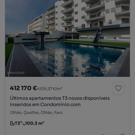
412 170 €
4109,37 €/m²
Últimos apartamentos T3 novos disponíveis
inseridos em Condomínio com
Olhão, Quelfes, Olhão, Faro
T3
100.3 m²
Tipologia
Preço por metro quadrado