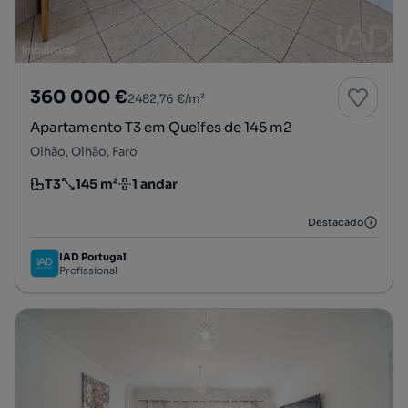
360 000 €
2482,76 €/m²
Apartamento T3 em Quelfes de 145 m2
Olhão, Olhão, Faro
T3
145 m²
1 andar
Tipologia
Preço por metro quadrado
Andar
Destacado
IAD Portugal
Profissional