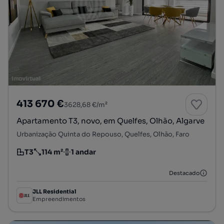
413 670 €
3628,68 €/m²
Apartamento T3, novo, em Quelfes, Olhão, Algarve
Urbanização Quinta do Repouso, Quelfes, Olhão, Faro
T3
114 m²
1 andar
Tipologia
Preço por metro quadrado
Andar
Destacado
JLL Residential
Empreendimentos