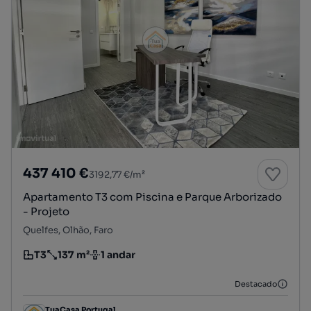
437 410 €
3192,77 €/m²
Apartamento T3 com Piscina e Parque Arborizado
- Projeto
Quelfes, Olhão, Faro
T3
137 m²
1 andar
Tipologia
Preço por metro quadrado
Andar
Destacado
TuaCasa Portugal