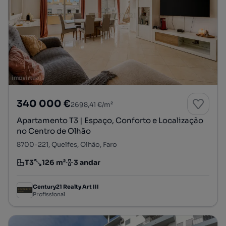
340 000 €
2698,41 €/m²
Apartamento T3 | Espaço, Conforto e Localização
no Centro de Olhão
8700-221, Quelfes, Olhão, Faro
T3
126 m²
3 andar
Tipologia
Preço por metro quadrado
Andar
Century21 Realty Art III
Profissional