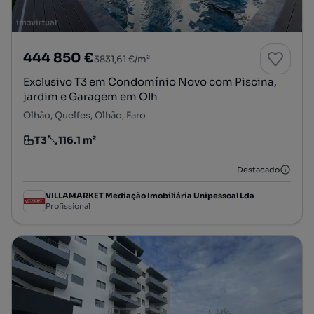
444 850 €
3831,61 €/m²
Exclusivo T3 em Condomínio Novo com Piscina,
jardim e Garagem em Olh
Olhão, Quelfes, Olhão, Faro
T3
116.1 m²
Tipologia
Preço por metro quadrado
Destacado
VILLAMARKET Mediação Imobiliária Unipessoal Lda
Profissional