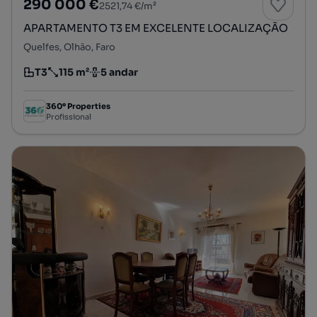
290 000 €
2521,74 €/m²
APARTAMENTO T3 EM EXCELENTE LOCALIZAÇÃO
Quelfes, Olhão, Faro
T3
115 m²
5 andar
Tipologia
Preço por metro quadrado
Andar
360º Properties
Profissional