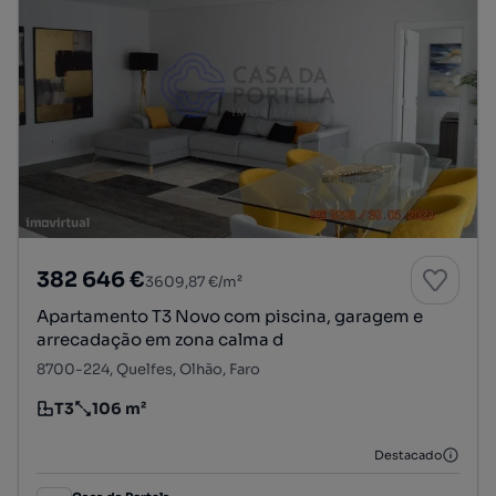
382 646 €
3609,87 €/m²
Apartamento T3 Novo com piscina, garagem e
arrecadação em zona calma d
8700-224, Quelfes, Olhão, Faro
T3
106 m²
Tipologia
Preço por metro quadrado
Destacado