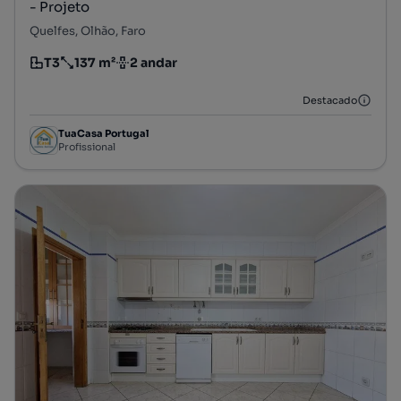
- Projeto
Quelfes, Olhão, Faro
T3
137 m²
2 andar
Tipologia
Preço por metro quadrado
Andar
Destacado
TuaCasa Portugal
Profissional