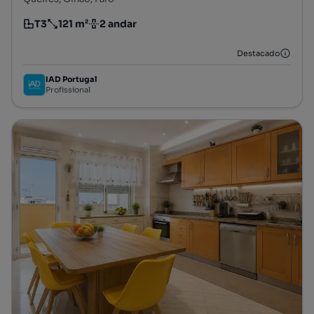
T3
121 m²
2 andar
Tipologia
Preço por metro quadrado
Andar
Destacado
IAD Portugal
Profissional