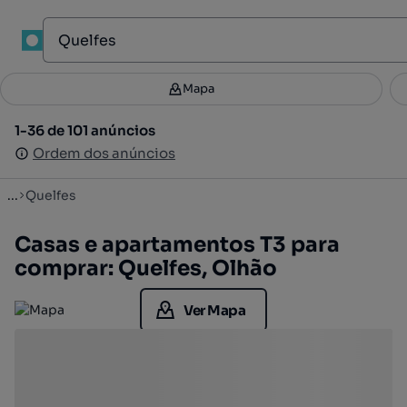
1
Mapa
Mapa
Filtros
Guardar pesquisa
2
1-36 de 101 anúncios
1-36 de 101 anúncios
Ordenar
Ordem dos anúncios
Ordem dos anúncios
...
Quelfes
Casas e apartamentos T3 para
comprar: Quelfes, Olhão
Ver Mapa