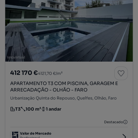
412 170 €
4121,70 €/m²
APARTAMENTO T3 COM PISCINA, GARAGEM E
ARRECADAÇÃO - OLHÃO - FARO
Urbanização Quinta do Repouso, Quelfes, Olhão, Faro
T3
100 m²
1 andar
Tipologia
Preço por metro quadrado
Andar
Destacado
Valor de Mercado