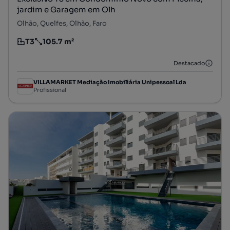
jardim e Garagem em Olh
Olhão, Quelfes, Olhão, Faro
T3
105.7 m²
Tipologia
Preço por metro quadrado
Destacado
VILLAMARKET Mediação Imobiliária Unipessoal Lda
Profissional