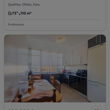
Quelfes, Olhão, Faro
T3
110 m²
Tipologia
Preço por metro quadrado
Profissional