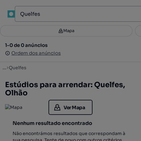
1
Mapa
Mapa
Filtros
Guardar pesquisa
3
1-0 de 0 anúncios
1-0 de 0 anúncios
Ordenar
Ordem dos anúncios
Ordem dos anúncios
...
Quelfes
Estúdios para arrendar: Quelfes,
Olhão
Ver Mapa
Nenhum resultado encontrado
Não encontrámos resultados que correspondam à
sua pesquisa. Tente de novo com outros critérios