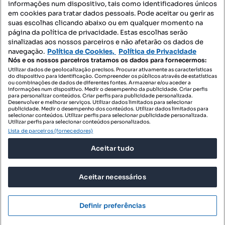
informações num dispositivo, tais como identificadores únicos
Mapa do Site
em cookies para tratar dados pessoais. Pode aceitar ou gerir as
suas escolhas clicando abaixo ou em qualquer momento na
página da política de privacidade. Estas escolhas serão
sinalizadas aos nossos parceiros e não afetarão os dados de
Contacte-nos
navegação.
Política de Cookies,
Política de Privacidade
Nós e os nossos parceiros tratamos os dados para fornecermos:
Utilizar dados de geolocalização precisos. Procurar ativamente as características
do dispositivo para identificação. Compreender os públicos através de estatísticas
SIGA-NOS:
ou combinações de dados de diferentes fontes. Armazenar e/ou aceder a
informações num dispositivo. Medir o desempenho da publicidade. Criar perfis
para personalizar conteúdos. Criar perfis para publicidade personalizada.
Desenvolver e melhorar serviços. Utilizar dados limitados para selecionar
publicidade. Medir o desempenho dos conteúdos. Utilizar dados limitados para
selecionar conteúdos. Utilizar perfis para selecionar publicidade personalizada.
DESCARREGAR NA:
Utilizar perfis para selecionar conteúdos personalizados.
Lista de parceiros (fornecedores)
Aceitar tudo
Aceitar necessários
© 2026 Imovirtual.com, OLX Portugal, S.A.
TERMOS DE UTILIZAÇÃO
Definir preferências
POLÍTICA DE PRIVACIDADE
CONFIGURAÇÕES DE PRIVACIDADE