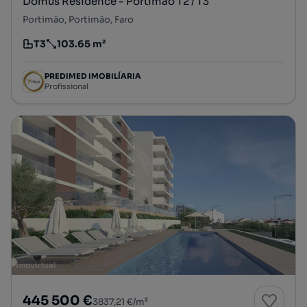
Domus Residence - Portimão T2 / T3
Portimão, Portimão, Faro
T3
103.65 m²
Tipologia
Preço por metro quadrado
PREDIMED IMOBILÍARIA
Profissional
445 500 €
3837,21 €/m²