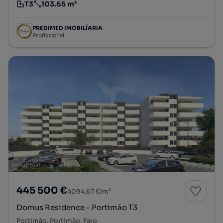
T3
103.65 m²
Tipologia
Preço por metro quadrado
PREDIMED IMOBILÍARIA
Profissional
445 500 €
4094,67 €/m²
Domus Residence - Portimão T3
Portimão, Portimão, Faro