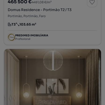
465 500 €
4491,08 €/m²
Domus Residence - Portimão T2 / T3
Portimão, Portimão, Faro
T3
103.65 m²
Tipologia
Preço por metro quadrado
PREDIMED IMOBILÍARIA
Profissional