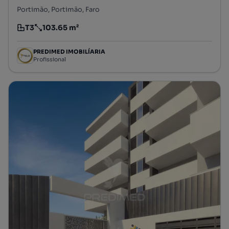
Portimão, Portimão, Faro
T3
103.65 m²
Tipologia
Preço por metro quadrado
PREDIMED IMOBILÍARIA
Profissional