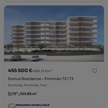
455 500 €
4386,13 €/m²
Domus Residence - Portimão T2 / T3
Portimão, Portimão, Faro
T3
103.85 m²
Tipologia
Preço por metro quadrado
PREDIMED IMOBILÍARIA