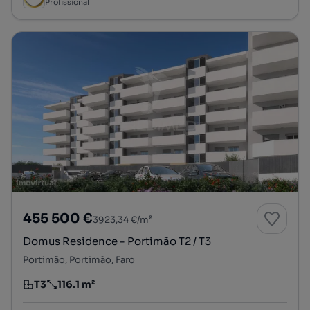
Profissional
455 500 €
3923,34 €/m²
Domus Residence - Portimão T2 / T3
Portimão, Portimão, Faro
T3
116.1 m²
Tipologia
Preço por metro quadrado