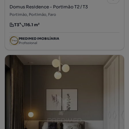
Domus Residence - Portimão T2 / T3
Portimão, Portimão, Faro
T3
116.1 m²
Tipologia
Preço por metro quadrado
PREDIMED IMOBILÍARIA
Profissional