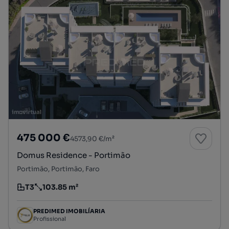
475 000 €
4573,90 €/m²
Domus Residence - Portimão
Portimão, Portimão, Faro
T3
103.85 m²
Tipologia
Preço por metro quadrado
PREDIMED IMOBILÍARIA
Profissional