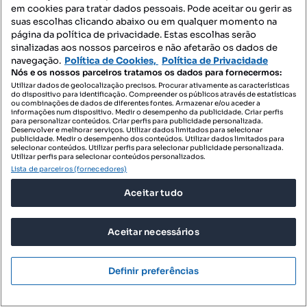
em cookies para tratar dados pessoais. Pode aceitar ou gerir as
suas escolhas clicando abaixo ou em qualquer momento na
página da política de privacidade. Estas escolhas serão
sinalizadas aos nossos parceiros e não afetarão os dados de
navegação.
Política de Cookies,
Política de Privacidade
Nós e os nossos parceiros tratamos os dados para fornecermos:
Utilizar dados de geolocalização precisos. Procurar ativamente as características
do dispositivo para identificação. Compreender os públicos através de estatísticas
ou combinações de dados de diferentes fontes. Armazenar e/ou aceder a
informações num dispositivo. Medir o desempenho da publicidade. Criar perfis
para personalizar conteúdos. Criar perfis para publicidade personalizada.
Desenvolver e melhorar serviços. Utilizar dados limitados para selecionar
publicidade. Medir o desempenho dos conteúdos. Utilizar dados limitados para
selecionar conteúdos. Utilizar perfis para selecionar publicidade personalizada.
Utilizar perfis para selecionar conteúdos personalizados.
Lista de parceiros (fornecedores)
490 500 €
4732,27 €/m²
Aceitar tudo
Domus Residence - Portimão T2 / T3
Portimão, Portimão, Faro
Aceitar necessários
T3
103.65 m²
Tipologia
Preço por metro quadrado
Definir preferências
PREDIMED IMOBILÍARIA
Profissional