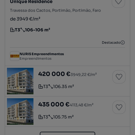
Unique Residence
Travessa dos Cactos, Portimão, Portimão, Faro
de 3949 €/m²
T3
106-106 m²
Tipologia
Preço por metro quadrado
Destacado
NURIS Empreendimentos
Empreendimentos
Apartamento T3 para Venda em Portimão
420 000 €
3949,22 €/m²
T3
106.35 m²
Tipologia
Preço por metro quadrado
Apartamento T3 para Venda em Portimão
435 000 €
4113,48 €/m²
T3
105.75 m²
Tipologia
Preço por metro quadrado