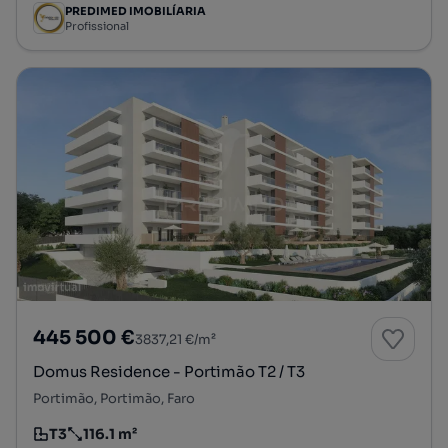
PREDIMED IMOBILÍARIA
Profissional
445 500 €
3837,21 €/m²
Domus Residence - Portimão T2 / T3
Portimão, Portimão, Faro
T3
116.1 m²
Tipologia
Preço por metro quadrado