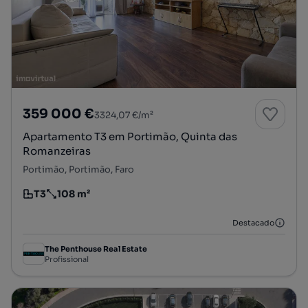
359 000 €
3324,07 €/m²
Apartamento T3 em Portimão, Quinta das
Romanzeiras
Portimão, Portimão, Faro
T3
108 m²
Tipologia
Preço por metro quadrado
Destacado
The Penthouse Real Estate
Profissional