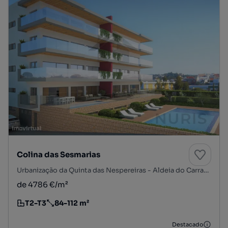
Colina das Sesmarias
Urbanização da Quinta das Nespereiras - Aldeia do Carrasco, Alvor, Portimão, Faro
de 4786 €/m²
T2-T3
84-112 m²
Tipologia
Preço por metro quadrado
Destacado