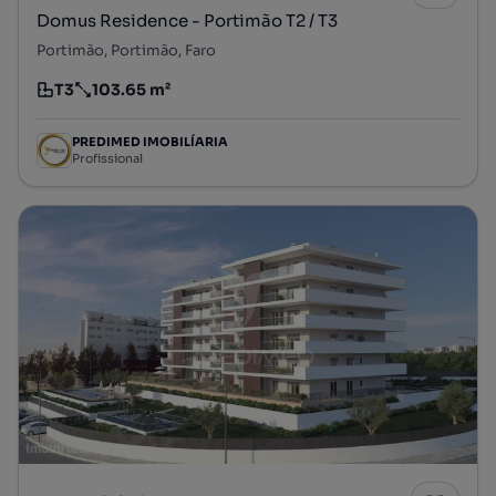
Domus Residence - Portimão T2 / T3
Portimão, Portimão, Faro
T3
103.65 m²
Tipologia
Preço por metro quadrado
PREDIMED IMOBILÍARIA
Profissional