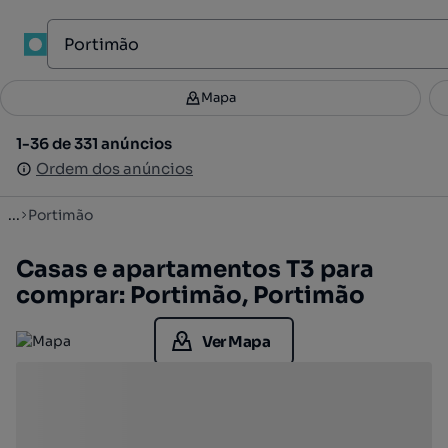
1
Mapa
Mapa
Filtros
Guardar pesquisa
2
1-36 de 331 anúncios
1-36 de 331 anúncios
Ordenar
Ordem dos anúncios
Ordem dos anúncios
...
Portimão
Casas e apartamentos T3 para
comprar: Portimão, Portimão
Ver Mapa