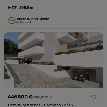
T3
108.8 m²
Tipologia
Preço por metro quadrado
PREDIMED IMOBILÍARIA
Profissional
445 500 €
4298,12 €/m²
Domus Residence - Portimão T2 / T3