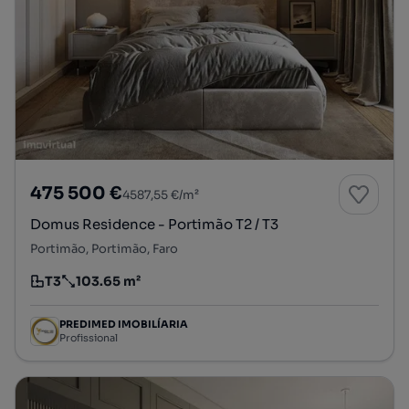
475 500 €
4587,55 €/m²
Domus Residence - Portimão T2 / T3
Portimão, Portimão, Faro
T3
103.65 m²
Tipologia
Preço por metro quadrado
PREDIMED IMOBILÍARIA
Profissional