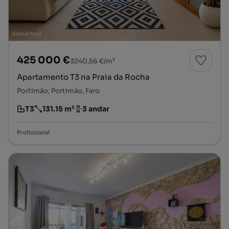
425 000 €
3240,56 €/m²
Apartamento T3 na Praia da Rocha
Portimão, Portimão, Faro
T3
131.15 m²
3 andar
Tipologia
Preço por metro quadrado
Andar
Profissional