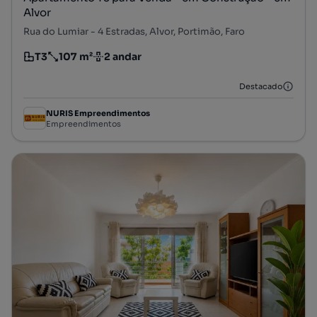
Alvor
Rua do Lumiar - 4 Estradas, Alvor, Portimão, Faro
T3
107 m²
2 andar
Tipologia
Preço por metro quadrado
Andar
Destacado
NURIS Empreendimentos
Empreendimentos