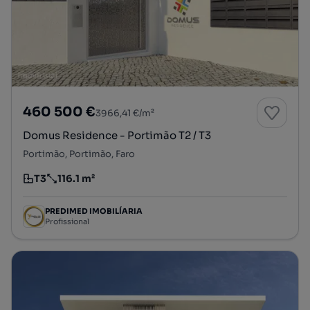
460 500 €
3966,41 €/m²
Domus Residence - Portimão T2 / T3
Portimão, Portimão, Faro
T3
116.1 m²
Tipologia
Preço por metro quadrado
PREDIMED IMOBILÍARIA
Profissional