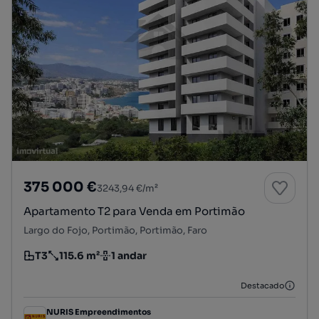
375 000 €
3243,94 €/m²
Apartamento T2 para Venda em Portimão
Largo do Fojo, Portimão, Portimão, Faro
T3
115.6 m²
1 andar
Tipologia
Preço por metro quadrado
Andar
Destacado
NURIS Empreendimentos