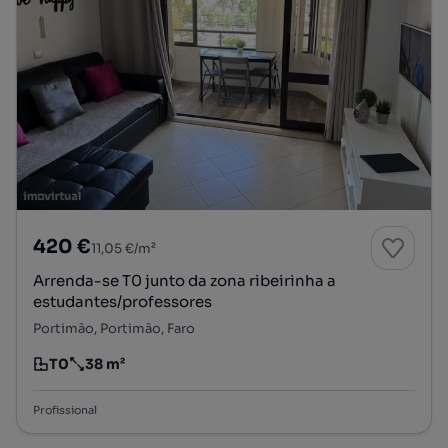
420 €
11,05 €/m²
Arrenda-se T0 junto da zona ribeirinha a
estudantes/professores
Portimão, Portimão, Faro
T0
38 m²
Tipologia
Preço por metro quadrado
Profissional