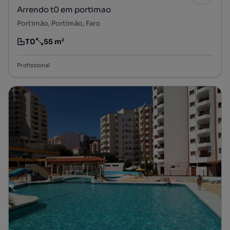
Arrendo t0 em portimao
Portimão, Portimão, Faro
T0
55 m²
Tipologia
Preço por metro quadrado
Profissional