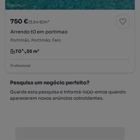
750 €
13,64 €/m²
Arrendo t0 em portimao
Portimão, Portimão, Faro
T0
55 m²
Tipologia
Preço por metro quadrado
Profissional
Pesquisa um negócio perfeito?
Guarde esta pesquisa e informá-lo(a)-emos quando
aparecerem novos anúncios coincidentes.