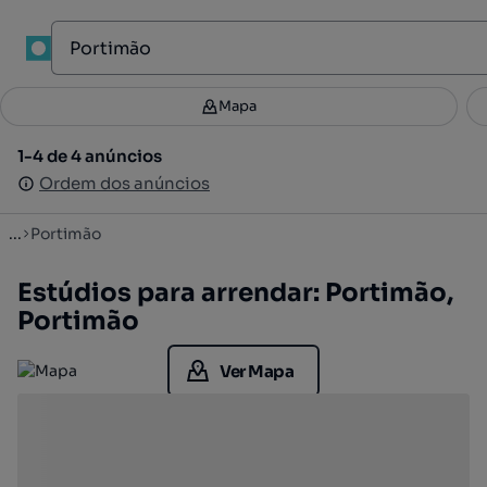
1
Mapa
Mapa
Filtros
Guardar pesquisa
3
1-4 de 4 anúncios
1-4 de 4 anúncios
Ordenar
Ordem dos anúncios
Ordem dos anúncios
...
Portimão
Estúdios para arrendar: Portimão,
Portimão
Ver Mapa