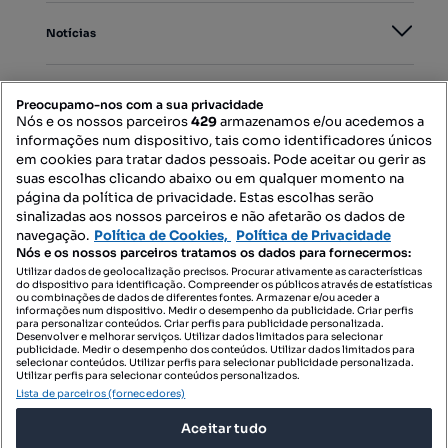
Notícias
PORTAIS
Preocupamo-nos com a sua privacidade
Nós e os nossos parceiros
429
armazenamos e/ou acedemos a
informações num dispositivo, tais como identificadores únicos
Mapa do Site
em cookies para tratar dados pessoais. Pode aceitar ou gerir as
suas escolhas clicando abaixo ou em qualquer momento na
página da política de privacidade. Estas escolhas serão
sinalizadas aos nossos parceiros e não afetarão os dados de
Contacte-nos
navegação.
Política de Cookies,
Política de Privacidade
Nós e os nossos parceiros tratamos os dados para fornecermos:
Utilizar dados de geolocalização precisos. Procurar ativamente as características
do dispositivo para identificação. Compreender os públicos através de estatísticas
SIGA-NOS:
ou combinações de dados de diferentes fontes. Armazenar e/ou aceder a
informações num dispositivo. Medir o desempenho da publicidade. Criar perfis
para personalizar conteúdos. Criar perfis para publicidade personalizada.
Desenvolver e melhorar serviços. Utilizar dados limitados para selecionar
publicidade. Medir o desempenho dos conteúdos. Utilizar dados limitados para
selecionar conteúdos. Utilizar perfis para selecionar publicidade personalizada.
DESCARREGAR NA:
Utilizar perfis para selecionar conteúdos personalizados.
Lista de parceiros (fornecedores)
Aceitar tudo