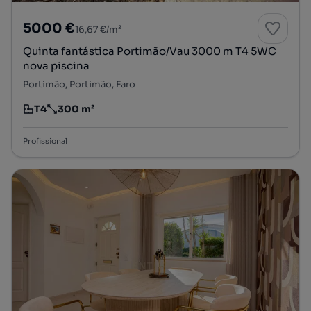
5000 €
16,67 €/m²
Quinta fantástica Portimão/Vau 3000 m T4 5WC
nova piscina
Portimão, Portimão, Faro
T4
300 m²
Tipologia
Preço por metro quadrado
Profissional