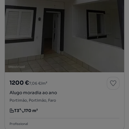
1200 €
7,06 €/m²
Alugo moradia ao ano
Portimão, Portimão, Faro
T3
170 m²
Tipologia
Preço por metro quadrado
Profissional