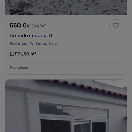
550 €
18,33 €/m²
Arrendo moradia t1
Portimão, Portimão, Faro
T1
30 m²
Tipologia
Preço por metro quadrado
Profissional