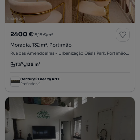
2400 €
18,18 €/m²
Moradia, 132 m², Portimão
Rua das Amendoeiras - Urbanização Oásis Park, Portimão, Portimão, Faro
T3
132 m²
Tipologia
Preço por metro quadrado
Century 21 Realty Art II
Profissional