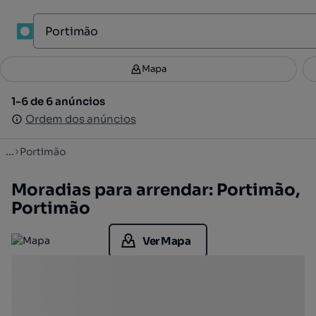
1
Mapa
Mapa
Filtros
Guardar pesquisa
3
1-6 de 6 anúncios
1-6 de 6 anúncios
Ordenar
Ordem dos anúncios
Ordem dos anúncios
...
Portimão
Moradias para arrendar: Portimão,
Portimão
Ver Mapa