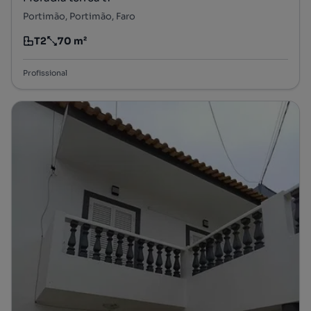
Portimão, Portimão, Faro
T2
70 m²
Tipologia
Preço por metro quadrado
Profissional