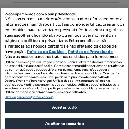
PORTAIS
Preocupamo-nos com a sua privacidade
Nós e os nossos parceiros
429
armazenamos e/ou acedemos a
informações num dispositivo, tais como identificadores únicos
Mapa do Site
em cookies para tratar dados pessoais. Pode aceitar ou gerir as
suas escolhas clicando abaixo ou em qualquer momento na
página da política de privacidade. Estas escolhas serão
sinalizadas aos nossos parceiros e não afetarão os dados de
Contacte-nos
navegação.
Política de Cookies,
Política de Privacidade
Nós e os nossos parceiros tratamos os dados para fornecermos:
Utilizar dados de geolocalização precisos. Procurar ativamente as características
do dispositivo para identificação. Compreender os públicos através de estatísticas
SIGA-NOS:
ou combinações de dados de diferentes fontes. Armazenar e/ou aceder a
informações num dispositivo. Medir o desempenho da publicidade. Criar perfis
para personalizar conteúdos. Criar perfis para publicidade personalizada.
Desenvolver e melhorar serviços. Utilizar dados limitados para selecionar
publicidade. Medir o desempenho dos conteúdos. Utilizar dados limitados para
selecionar conteúdos. Utilizar perfis para selecionar publicidade personalizada.
DESCARREGAR NA:
Utilizar perfis para selecionar conteúdos personalizados.
Lista de parceiros (fornecedores)
Aceitar tudo
Aceitar necessários
© 2026 Imovirtual.com, OLX Portugal, S.A.