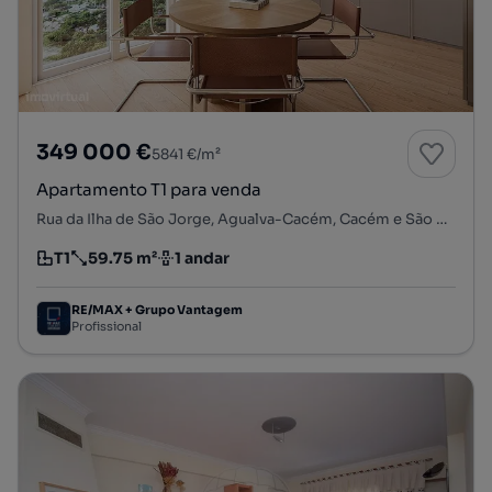
349 000 €
5841 €/m²
Apartamento T1 para venda
Rua da Ilha de São Jorge, Agualva-Cacém, Cacém e São Marcos, Sintra, Lisboa
T1
59.75 m²
1 andar
Tipologia
Preço por metro quadrado
Andar
RE/MAX + Grupo Vantagem
Profissional