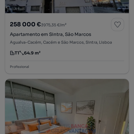
258 000 €
3975,35 €/m²
Apartamento em Sintra, São Marcos
Agualva-Cacém, Cacém e São Marcos, Sintra, Lisboa
T1
64.9 m²
Tipologia
Preço por metro quadrado
Profissional