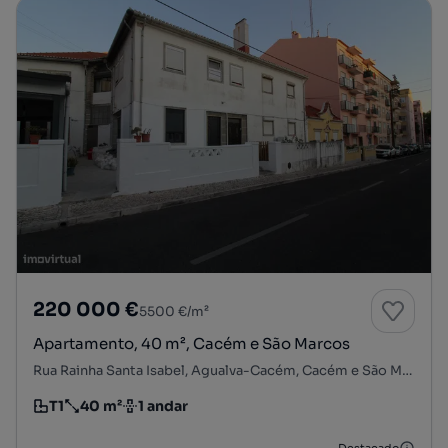
220 000 €
5500 €/m²
Apartamento, 40 m², Cacém e São Marcos
Rua Rainha Santa Isabel, Agualva-Cacém, Cacém e São Marcos, Sintra, Lisboa
T1
40 m²
1 andar
Tipologia
Preço por metro quadrado
Andar
Destacado