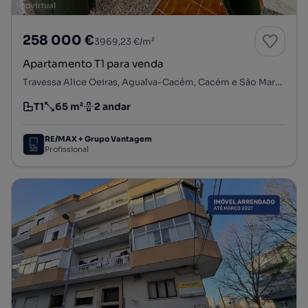
258 000 €
3969,23 €/m²
Apartamento T1 para venda
Travessa Alice Oeiras, Agualva-Cacém, Cacém e São Marcos, Sintra, Lisboa
T1
65 m²
2 andar
Tipologia
Preço por metro quadrado
Andar
RE/MAX + Grupo Vantagem
Profissional