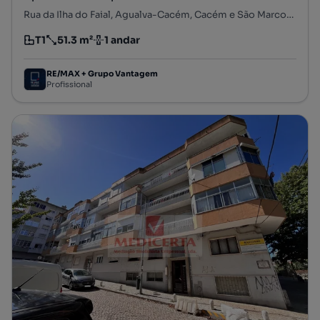
Rua da Ilha do Faial, Agualva-Cacém, Cacém e São Marcos, Sintra, Lisboa
T1
51.3 m²
1 andar
Tipologia
Preço por metro quadrado
Andar
RE/MAX + Grupo Vantagem
Profissional