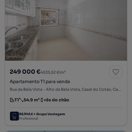
249 000 €
4535,52 €/m²
Apartamento T1 para venda
Rua da Bela Vista - Alto da Bela Vista, Casal do Cotão, Cacém e São Marcos, Sintra, Lisboa
T1
54.9 m²
rés do chão
Tipologia
Preço por metro quadrado
Andar
RE/MAX + Grupo Vantagem
Profissional