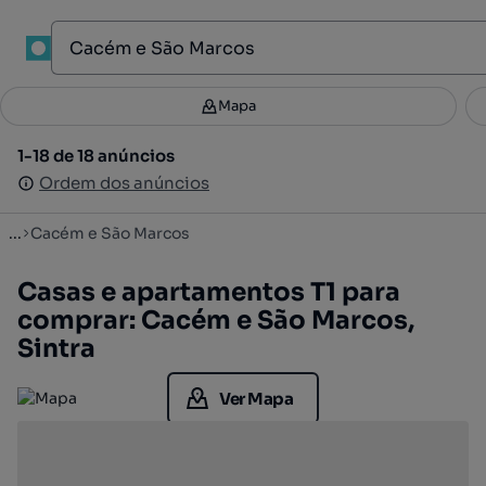
1
Mapa
Mapa
Filtros
Guardar pesquisa
2
1-18 de 18 anúncios
1-18 de 18 anúncios
Ordenar
Ordem dos anúncios
Ordem dos anúncios
...
Cacém e São Marcos
Casas e apartamentos T1 para
comprar: Cacém e São Marcos,
Sintra
Ver Mapa