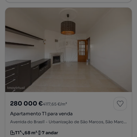
280 000 €
4117,65 €/m²
Apartamento T1 para venda
Avenida do Brasil - Urbanização de São Marcos, São Marcos, Cacém e São Marcos, Sintra, Lisboa
T1
68 m²
7 andar
Tipologia
Preço por metro quadrado
Andar