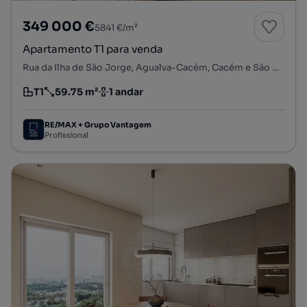
349 000 €
5841 €/m²
Apartamento T1 para venda
Rua da Ilha de São Jorge, Agualva-Cacém, Cacém e São Marcos, Sintra, Lisboa
T1
59.75 m²
1 andar
Tipologia
Preço por metro quadrado
Andar
RE/MAX + Grupo Vantagem
Profissional