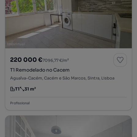
220 000 €
7096,77 €/m²
T1 Remodelado no Cacem
Agualva-Cacém, Cacém e São Marcos, Sintra, Lisboa
T1
31 m²
Tipologia
Preço por metro quadrado
Profissional