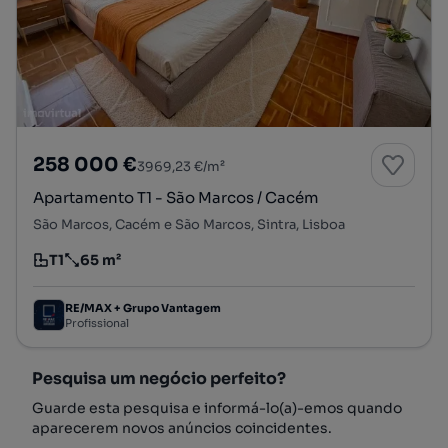
258 000 €
3969,23 €/m²
Apartamento T1 - São Marcos / Cacém
São Marcos, Cacém e São Marcos, Sintra, Lisboa
T1
65 m²
Tipologia
Preço por metro quadrado
RE/MAX + Grupo Vantagem
Profissional
Pesquisa um negócio perfeito?
Guarde esta pesquisa e informá-lo(a)-emos quando
aparecerem novos anúncios coincidentes.