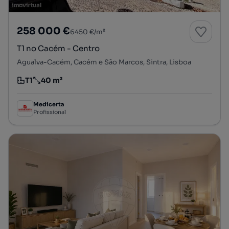
258 000 €
6450 €/m²
T1 no Cacém - Centro
Agualva-Cacém, Cacém e São Marcos, Sintra, Lisboa
T1
40 m²
Tipologia
Preço por metro quadrado
Medicerta
Profissional