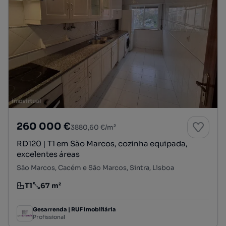
260 000 €
3880,60 €/m²
RD120 | T1 em São Marcos, cozinha equipada,
excelentes áreas
São Marcos, Cacém e São Marcos, Sintra, Lisboa
T1
67 m²
Tipologia
Preço por metro quadrado
Gesarrenda | RUF Imobiliária
Profissional