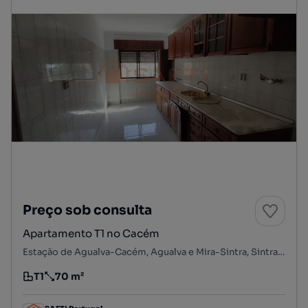
Preço sob consulta
Apartamento T1 no Cacém
Estação de Agualva-Cacém, Agualva e Mira-Sintra, Sintra, Lisboa
T1
70 m²
Tipologia
Preço por metro quadrado