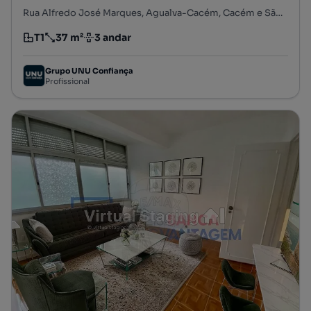
Rua Alfredo José Marques, Agualva-Cacém, Cacém e São Marcos, Sintra, Lisboa
T1
37 m²
3 andar
Tipologia
Preço por metro quadrado
Andar
Grupo UNU Confiança
Profissional