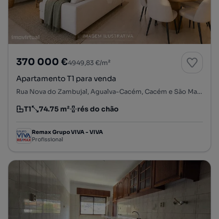
370 000 €
4949,83 €/m²
Apartamento T1 para venda
Rua Nova do Zambujal, Agualva-Cacém, Cacém e São Marcos, Sintra, Lisboa
T1
74.75 m²
rés do chão
Tipologia
Preço por metro quadrado
Andar
Remax Grupo VIVA - VIVA
Profissional