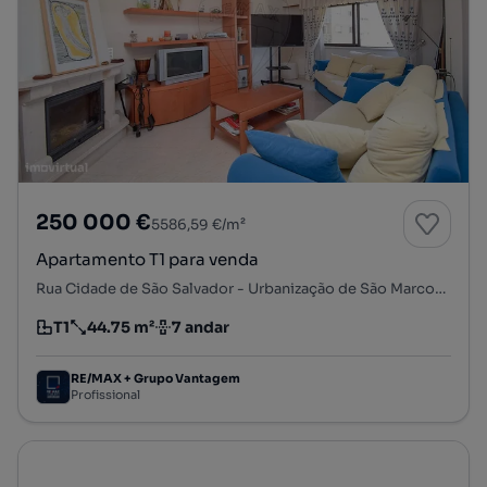
250 000 €
5586,59 €/m²
Apartamento T1 para venda
Rua Cidade de São Salvador - Urbanização de São Marcos, São Marcos, Cacém e São Marcos, Sintra, Lisboa
T1
44.75 m²
7 andar
Tipologia
Preço por metro quadrado
Andar
RE/MAX + Grupo Vantagem
Profissional