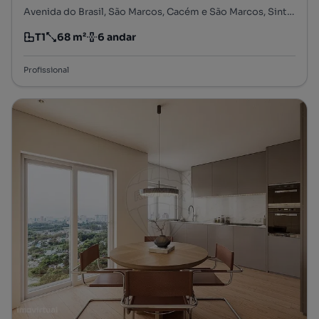
Avenida do Brasil, São Marcos, Cacém e São Marcos, Sintra, Lisboa
T1
68 m²
6 andar
Tipologia
Preço por metro quadrado
Andar
Profissional