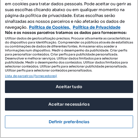
em cookies para tratar dados pessoais. Pode aceitar ou gerir as
Armazéns para arrendar - Cacém e São Marcos
suas escolhas clicando abaixo ou em qualquer momento na
página da política de privacidade. Estas escolhas serão
Garagens para arrendar - Cacém e São Marcos
sinalizadas aos nossos parceiros e não afetarão os dados de
navegação.
Política de Cookies,
Política de Privacidade
Villa para arrendar - Cacém e São Marcos
Nós e os nossos parceiros tratamos os dados para fornecermos:
Utilizar dados de geolocalização precisos. Procurar ativamente as características
Penthouse para arrendar - Cacém e São Marcos
do dispositivo para identificação. Compreender os públicos através de estatísticas
ou combinações de dados de diferentes fontes. Armazenar e/ou aceder a
informações num dispositivo. Medir o desempenho da publicidade. Criar perfis
Empreendimentos - Cacém e São Marcos
para personalizar conteúdos. Criar perfis para publicidade personalizada.
Desenvolver e melhorar serviços. Utilizar dados limitados para selecionar
publicidade. Medir o desempenho dos conteúdos. Utilizar dados limitados para
Novas t0 para comprar - Cacém e São Marcos
selecionar conteúdos. Utilizar perfis para selecionar publicidade personalizada.
Utilizar perfis para selecionar conteúdos personalizados.
Novas moradias para comprar - Cacém e São Marcos
Lista de parceiros (fornecedores)
Empreendimentos para comprar - Cacém e São Marcos
Aceitar tudo
Novas espaços comerciais para comprar - Cacém e São Marcos
Aceitar necessários
Novas armazéns para comprar - Cacém e São Marcos
Novas garagens para comprar - Cacém e São Marcos
Definir preferências