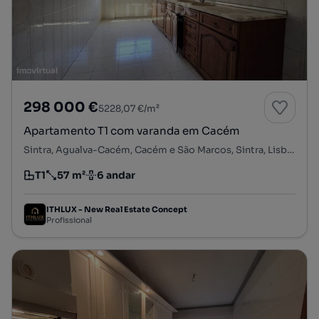
298 000 €
5228,07 €/m²
Apartamento T1 com varanda em Cacém
Sintra, Agualva-Cacém, Cacém e São Marcos, Sintra, Lisboa
T1
57 m²
6 andar
Tipologia
Preço por metro quadrado
Andar
ITHLUX - New Real Estate Concept
Profissional