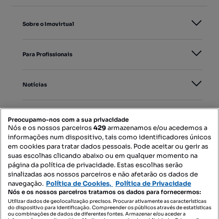
Sobre o Imovirtual
Para Profissionais
Notícias
PORTAIS
Preocupamo-nos com a sua privacidade
Nós e os nossos parceiros
429
armazenamos e/ou acedemos a
informações num dispositivo, tais como identificadores únicos
Mapa do Site
em cookies para tratar dados pessoais. Pode aceitar ou gerir as
suas escolhas clicando abaixo ou em qualquer momento na
página da política de privacidade. Estas escolhas serão
sinalizadas aos nossos parceiros e não afetarão os dados de
Contacte-nos
navegação.
Política de Cookies,
Política de Privacidade
Nós e os nossos parceiros tratamos os dados para fornecermos:
Utilizar dados de geolocalização precisos. Procurar ativamente as características
do dispositivo para identificação. Compreender os públicos através de estatísticas
SIGA-NOS:
ou combinações de dados de diferentes fontes. Armazenar e/ou aceder a