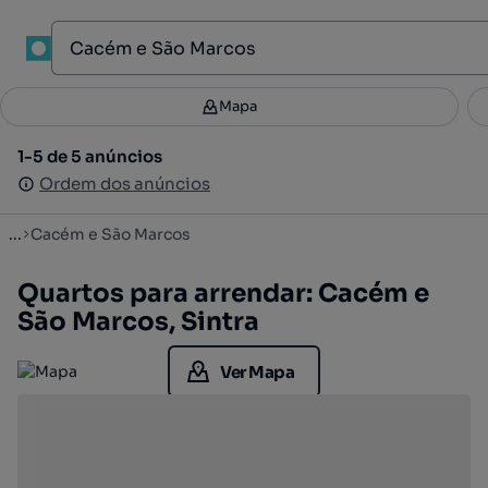
1
Mapa
Mapa
Filtros
Guardar pesquisa
3
1-5 de 5 anúncios
1-5 de 5 anúncios
Ordenar
Ordem dos anúncios
Ordem dos anúncios
...
Cacém e São Marcos
Quartos para arrendar: Cacém e
São Marcos, Sintra
Ver Mapa