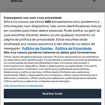
Notícias
PORTAIS
Preocupamo-nos com a sua privacidade
Nós e os nossos parceiros
429
armazenamos e/ou acedemos a
informações num dispositivo, tais como identificadores únicos
Mapa do Site
em cookies para tratar dados pessoais. Pode aceitar ou gerir as
suas escolhas clicando abaixo ou em qualquer momento na
página da política de privacidade. Estas escolhas serão
sinalizadas aos nossos parceiros e não afetarão os dados de
Contacte-nos
navegação.
Política de Cookies,
Política de Privacidade
Nós e os nossos parceiros tratamos os dados para fornecermos:
Utilizar dados de geolocalização precisos. Procurar ativamente as características
do dispositivo para identificação. Compreender os públicos através de estatísticas
SIGA-NOS:
ou combinações de dados de diferentes fontes. Armazenar e/ou aceder a
informações num dispositivo. Medir o desempenho da publicidade. Criar perfis
para personalizar conteúdos. Criar perfis para publicidade personalizada.
Desenvolver e melhorar serviços. Utilizar dados limitados para selecionar
publicidade. Medir o desempenho dos conteúdos. Utilizar dados limitados para
selecionar conteúdos. Utilizar perfis para selecionar publicidade personalizada.
DESCARREGAR NA:
Utilizar perfis para selecionar conteúdos personalizados.
Lista de parceiros (fornecedores)
Aceitar tudo