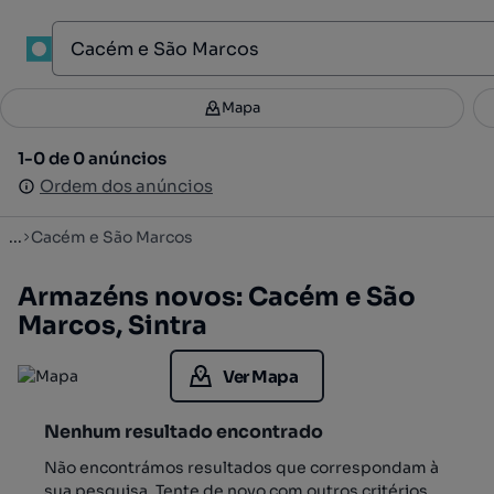
1
Mapa
Mapa
Filtros
Guardar pesquisa
3
1-0 de 0 anúncios
1-0 de 0 anúncios
Ordenar
Ordem dos anúncios
Ordem dos anúncios
...
Cacém e São Marcos
Armazéns novos: Cacém e São
Marcos, Sintra
Ver Mapa
Nenhum resultado encontrado
Não encontrámos resultados que correspondam à
sua pesquisa. Tente de novo com outros critérios