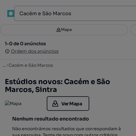
1
Mapa
Mapa
Filtros
Guardar pesquisa
3
1-0 de 0 anúncios
1-0 de 0 anúncios
Ordenar
Ordem dos anúncios
Ordem dos anúncios
...
Cacém e São Marcos
Estúdios novos: Cacém e São
Marcos, Sintra
Ver Mapa
Nenhum resultado encontrado
Não encontrámos resultados que correspondam à
sua pesquisa. Tente de novo com outros critérios