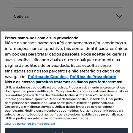
Notícias
PORTAIS
Preocupamo-nos com a sua privacidade
Nós e os nossos parceiros
429
armazenamos e/ou acedemos a
informações num dispositivo, tais como identificadores únicos
Mapa do Site
em cookies para tratar dados pessoais. Pode aceitar ou gerir as
suas escolhas clicando abaixo ou em qualquer momento na
página da política de privacidade. Estas escolhas serão
sinalizadas aos nossos parceiros e não afetarão os dados de
Contacte-nos
navegação.
Política de Cookies,
Política de Privacidade
Nós e os nossos parceiros tratamos os dados para fornecermos:
Utilizar dados de geolocalização precisos. Procurar ativamente as características
do dispositivo para identificação. Compreender os públicos através de estatísticas
SIGA-NOS:
ou combinações de dados de diferentes fontes. Armazenar e/ou aceder a
informações num dispositivo. Medir o desempenho da publicidade. Criar perfis
para personalizar conteúdos. Criar perfis para publicidade personalizada.
Desenvolver e melhorar serviços. Utilizar dados limitados para selecionar
publicidade. Medir o desempenho dos conteúdos. Utilizar dados limitados para
selecionar conteúdos. Utilizar perfis para selecionar publicidade personalizada.
DESCARREGAR NA:
Utilizar perfis para selecionar conteúdos personalizados.
Lista de parceiros (fornecedores)