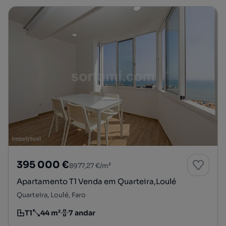
395 000 €
8977,27 €/m²
Apartamento T1 Venda em Quarteira,Loulé
Quarteira, Loulé, Faro
T1
44 m²
7 andar
Tipologia
Preço por metro quadrado
Andar