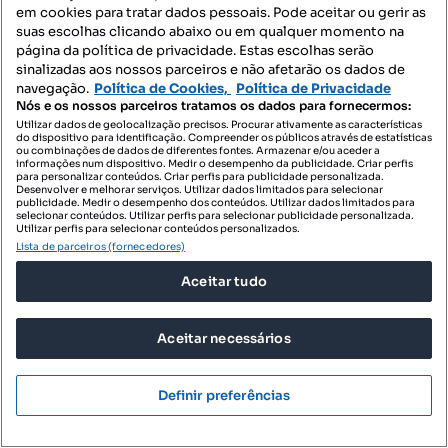
em cookies para tratar dados pessoais. Pode aceitar ou gerir as
suas escolhas clicando abaixo ou em qualquer momento na
página da política de privacidade. Estas escolhas serão
sinalizadas aos nossos parceiros e não afetarão os dados de
navegação.
Política de Cookies,
Política de Privacidade
Nós e os nossos parceiros tratamos os dados para fornecermos:
Utilizar dados de geolocalização precisos. Procurar ativamente as características
do dispositivo para identificação. Compreender os públicos através de estatísticas
ou combinações de dados de diferentes fontes. Armazenar e/ou aceder a
informações num dispositivo. Medir o desempenho da publicidade. Criar perfis
para personalizar conteúdos. Criar perfis para publicidade personalizada.
Desenvolver e melhorar serviços. Utilizar dados limitados para selecionar
publicidade. Medir o desempenho dos conteúdos. Utilizar dados limitados para
selecionar conteúdos. Utilizar perfis para selecionar publicidade personalizada.
Utilizar perfis para selecionar conteúdos personalizados.
Lista de parceiros (fornecedores)
248 000 €
6458,33 €/m²
Aceitar tudo
ApartamentoT1, situado no 8.º piso do prestigiado
Edifício Portugal...
Aceitar necessários
Quarteira, Loulé, Faro
T1
38.4 m²
Tipologia
Preço por metro quadrado
Definir preferências
Tons Real Estate
Profissional