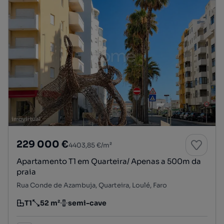
229 000 €
4403,85 €/m²
Apartamento T1 em Quarteira/ Apenas a 500m da
praia
Rua Conde de Azambuja, Quarteira, Loulé, Faro
T1
52 m²
semi-cave
Tipologia
Preço por metro quadrado
Andar