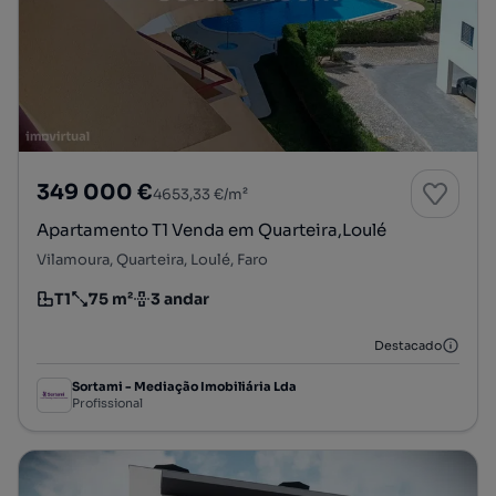
349 000 €
4653,33 €/m²
Apartamento T1 Venda em Quarteira,Loulé
Vilamoura, Quarteira, Loulé, Faro
T1
75 m²
3 andar
Tipologia
Preço por metro quadrado
Andar
Destacado
Sortami - Mediação Imobiliária Lda
Profissional