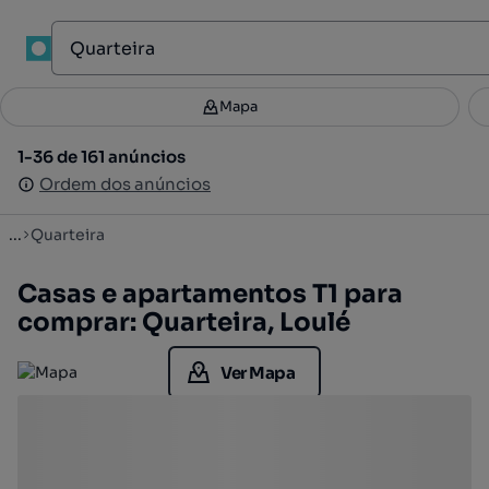
1
Mapa
Mapa
Filtros
Guardar pesquisa
2
1-36 de 161 anúncios
1-36 de 161 anúncios
Ordenar
Ordem dos anúncios
Ordem dos anúncios
...
Quarteira
Casas e apartamentos T1 para
comprar: Quarteira, Loulé
Ver Mapa