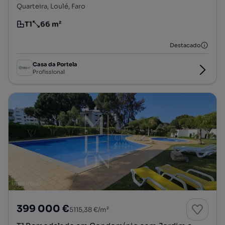
Quarteira, Loulé, Faro
T1
66 m²
Tipologia
Preço por metro quadrado
Destacado
Casa da Portela
Profissional
399 000 €
5115,38 €/m²