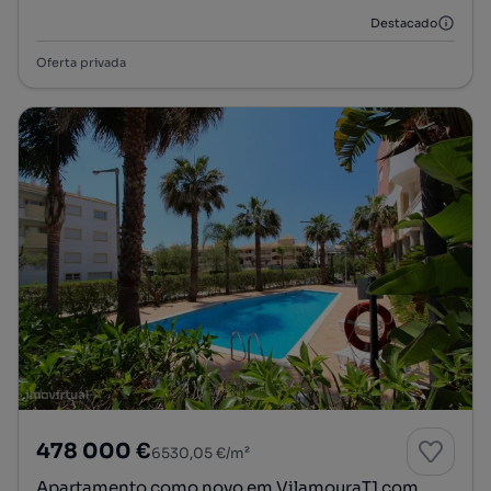
Destacado
Oferta privada
478 000 €
6530,05 €/m²
Apartamento como novo em VilamouraT1 com