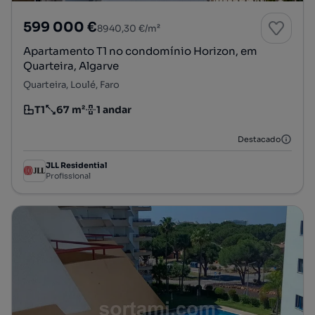
599 000 €
8940,30 €/m²
Apartamento T1 no condomínio Horizon, em
Quarteira, Algarve
Quarteira, Loulé, Faro
T1
67 m²
1 andar
Tipologia
Preço por metro quadrado
Andar
Destacado
JLL Residential
Profissional