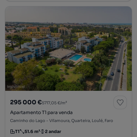
295 000 €
5717,05 €/m²
Apartamento T1 para venda
Caminho do Lago - Vilamoura, Quarteira, Loulé, Faro
T1
51.6 m²
2 andar
Tipologia
Preço por metro quadrado
Andar