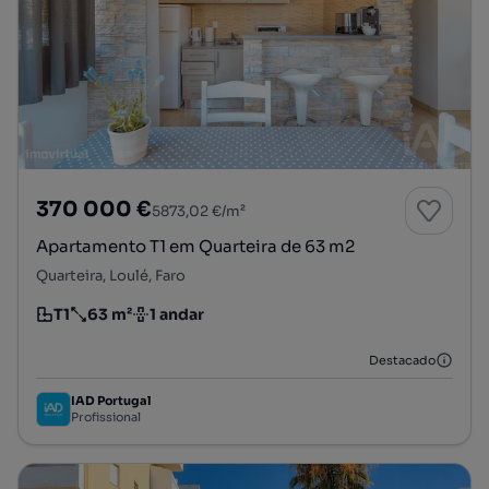
370 000 €
5873,02 €/m²
Apartamento T1 em Quarteira de 63 m2
Quarteira, Loulé, Faro
T1
63 m²
1 andar
Tipologia
Preço por metro quadrado
Andar
Destacado
IAD Portugal
Profissional