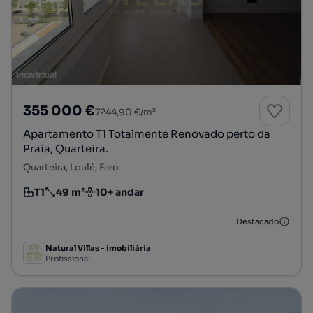
355 000 €
7244,90 €/m²
Apartamento T1 Totalmente Renovado perto da
Praia, Quarteira.
Quarteira, Loulé, Faro
T1
49 m²
10+ andar
Tipologia
Preço por metro quadrado
Andar
Destacado
Natural Villas - imobiliária
Profissional