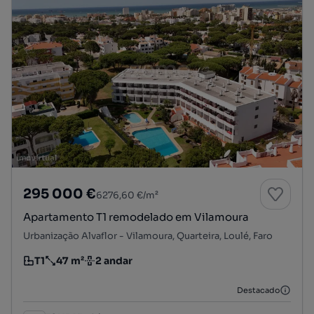
295 000 €
6276,60 €/m²
Apartamento T1 remodelado em Vilamoura
Urbanização Alvaflor - Vilamoura, Quarteira, Loulé, Faro
T1
47 m²
2 andar
Tipologia
Preço por metro quadrado
Andar
Destacado