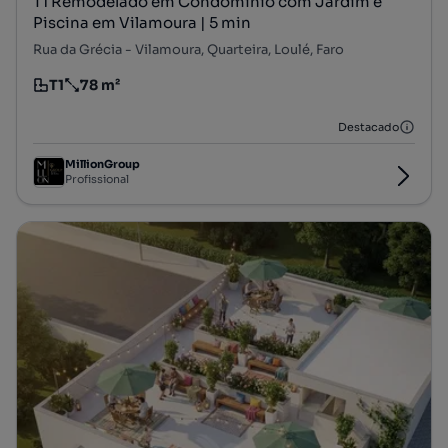
T1 Remodelado em Condomínio com Jardim e
Piscina em Vilamoura | 5 min
Rua da Grécia - Vilamoura, Quarteira, Loulé, Faro
T1
78 m²
Tipologia
Preço por metro quadrado
Destacado
MillionGroup
Profissional