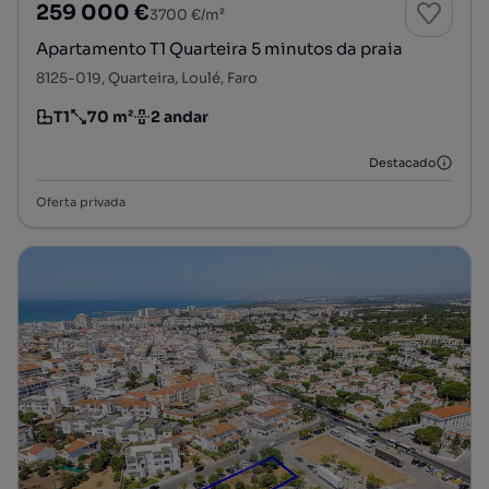
259 000 €
3700 €/m²
Apartamento T1 Quarteira 5 minutos da praia
8125-019, Quarteira, Loulé, Faro
T1
70 m²
2 andar
Tipologia
Preço por metro quadrado
Andar
Destacado
Oferta privada