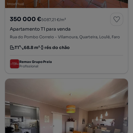
350 000 €
5087,21 €/m²
Apartamento T1 para venda
Rua do Pombo Correio - Vilamoura, Quarteira, Loulé, Faro
T1
68.8 m²
rés do chão
Tipologia
Preço por metro quadrado
Andar
Remax Grupo Praia
Profissional