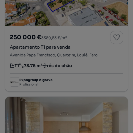
250 000 €
3389,83 €/m²
Apartamento T1 para venda
Avenida Papa Francisco, Quarteira, Loulé, Faro
T1
73.75 m²
rés do chão
Tipologia
Preço por metro quadrado
Andar
Expogroup Algarve
Profissional