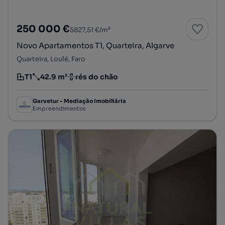
250 000 €
5827,51 €/m²
Novo Apartamentos T1, Quarteira, Algarve
Quarteira, Loulé, Faro
T1
42.9 m²
rés do chão
Tipologia
Preço por metro quadrado
Andar
Garvetur - Mediação Imobiliária
Empreendimentos