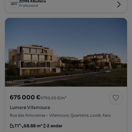
ZOME Albufeira
Profissional
675 000 €
9799,65 €/m²
Lumare Vilamoura
Rua das Amoreiras - Vilamoura, Quarteira, Loulé, Faro
T1
68.88 m²
2 andar
Tipologia
Preço por metro quadrado
Andar