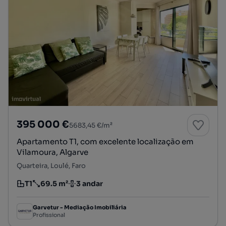
395 000 €
5683,45 €/m²
Apartamento T1, com excelente localização em
Vilamoura, Algarve
Quarteira, Loulé, Faro
T1
69.5 m²
3 andar
Tipologia
Preço por metro quadrado
Andar
Garvetur - Mediação Imobiliária
Profissional