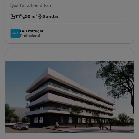
Quarteira, Loulé, Faro
T1
52 m²
3 andar
Tipologia
Preço por metro quadrado
Andar
IAD Portugal
Profissional