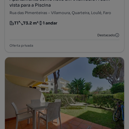
vista para a Piscina
Rua das Pimenteiras - Vilamoura, Quarteira, Loulé, Faro
T1
73.2 m²
1 andar
Tipologia
Preço por metro quadrado
Andar
Destacado
Oferta privada