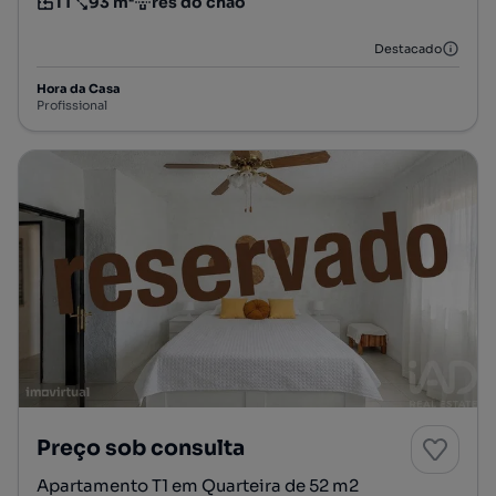
T1
93 m²
rés do chão
Tipologia
Preço por metro quadrado
Andar
Destacado
Hora da Casa
Profissional
Preço sob consulta
Apartamento T1 em Quarteira de 52 m2