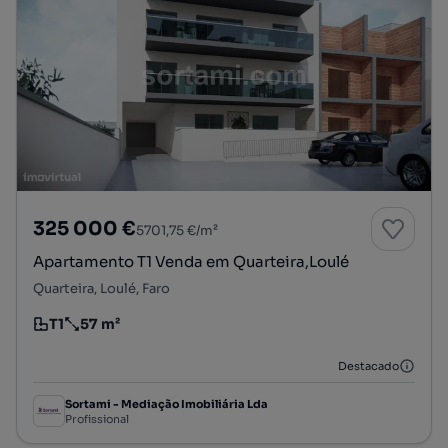
325 000 €
5701,75 €/m²
Apartamento T1 Venda em Quarteira,Loulé
Quarteira, Loulé, Faro
T1
57 m²
Tipologia
Preço por metro quadrado
Destacado
Sortami - Mediação Imobiliária Lda
Profissional