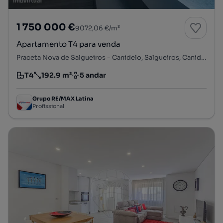
1 750 000 €
9072,06 €/m²
Apartamento T4 para venda
Praceta Nova de Salgueiros - Canidelo, Salgueiros, Canidelo, Vila Nova de Gaia, Porto
T4
192.9 m²
5 andar
Tipologia
Preço por metro quadrado
Andar
Grupo RE/MAX Latina
Profissional