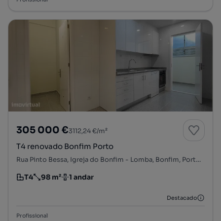
305 000 €
3112,24 €/m²
T4 renovado Bonfim Porto
Rua Pinto Bessa, Igreja do Bonfim - Lomba, Bonfim, Porto, Porto
T4
98 m²
1 andar
Tipologia
Preço por metro quadrado
Andar
Destacado
Profissional