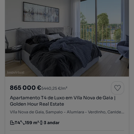
865 000 €
5440,25 €/m²
Apartamento T4 de Luxo em Vila Nova de Gaia |
Golden Hour Real Estate
Vila Nova de Gaia, Sampaio - Alumiara - Verdinho, Canidelo, Vila Nova de Gaia, Porto
T4
159 m²
3 andar
Tipologia
Preço por metro quadrado
Andar