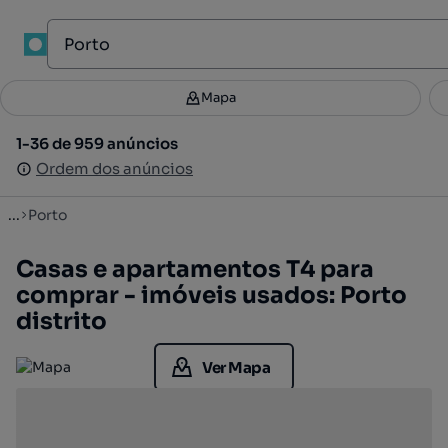
Mapa
Mapa
Filtros
Guardar pesquisa
3
1-36 de 959 anúncios
1-36 de 959 anúncios
Ordenar
Ordem dos anúncios
Ordem dos anúncios
...
Porto
Casas e apartamentos T4 para
comprar - imóveis usados: Porto
distrito
Ver Mapa