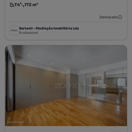
T4
172 m²
Tipologia
Preço por metro quadrado
Destacado
Sortami - Mediação Imobiliária Lda
Profissional