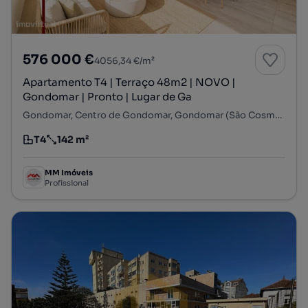
576 000 €
4056,34 €/m²
Apartamento T4 | Terraço 48m2 | NOVO |
Gondomar | Pronto | Lugar de Ga
Gondomar, Centro de Gondomar, Gondomar (São Cosme), Valbom e Jovim, Gondomar, Porto
T4
142 m²
Tipologia
Preço por metro quadrado
MM Imóveis
Profissional