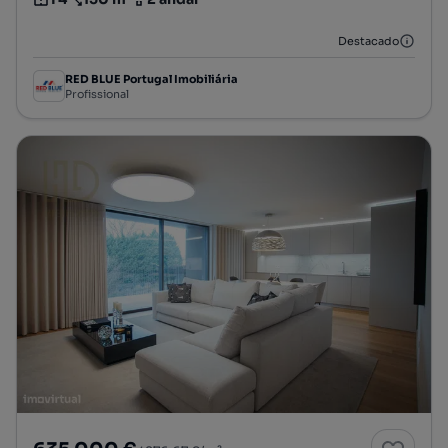
Tipologia
Preço por metro quadrado
Andar
Destacado
RED BLUE Portugal Imobiliária
Profissional