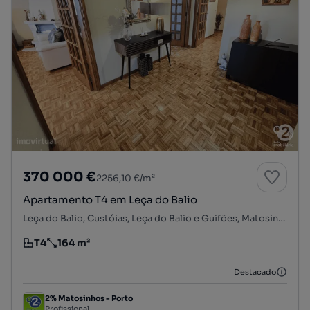
370 000 €
2256,10 €/m²
Apartamento T4 em Leça do Balio
Leça do Balio, Custóias, Leça do Balio e Guifões, Matosinhos, Porto
T4
164 m²
Tipologia
Preço por metro quadrado
Destacado
2% Matosinhos - Porto
Profissional