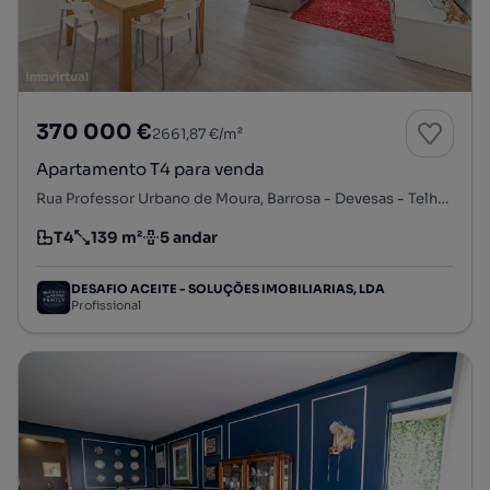
370 000 €
2661,87 €/m²
Apartamento T4 para venda
Rua Professor Urbano de Moura, Barrosa - Devesas - Telheira do Meio, Santa Marinha e São Pedro da Afurada, Vila Nova de Gaia, Porto
T4
139 m²
5 andar
Tipologia
Preço por metro quadrado
Andar
DESAFIO ACEITE - SOLUÇÕES IMOBILIARIAS, LDA
Profissional