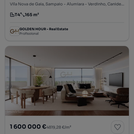
Vila Nova de Gaia, Sampaio - Alumiara - Verdinho, Canidelo, Vila Nova de Gaia, Porto
T4
165 m²
Tipologia
Preço por metro quadrado
GOLDEN HOUR - Real Estate
Profissional
1 600 000 €
4819,28 €/m²