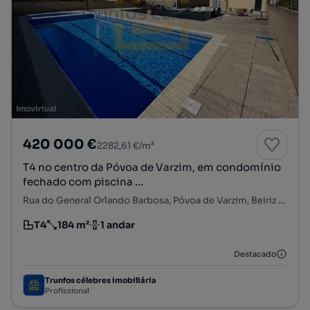
420 000 €
2282,61 €/m²
T4 no centro da Póvoa de Varzim, em condomínio
fechado com piscina ...
Rua do General Orlando Barbosa, Póvoa de Varzim, Beiriz e Argivai, Póvoa de Varzim, Porto
T4
184 m²
1 andar
Tipologia
Preço por metro quadrado
Andar
Destacado
Trunfos célebres imobiliária
Profissional