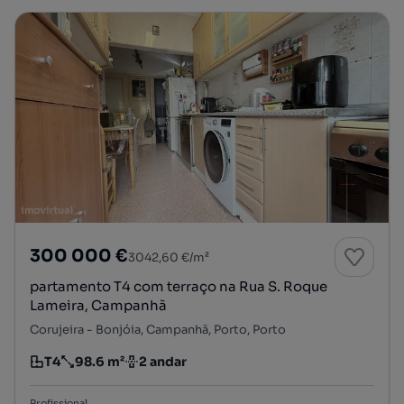
300 000 €
3042,60 €/m²
partamento T4 com terraço na Rua S. Roque
Lameira, Campanhã
Corujeira - Bonjóia, Campanhã, Porto, Porto
T4
98.6 m²
2 andar
Tipologia
Preço por metro quadrado
Andar
Profissional