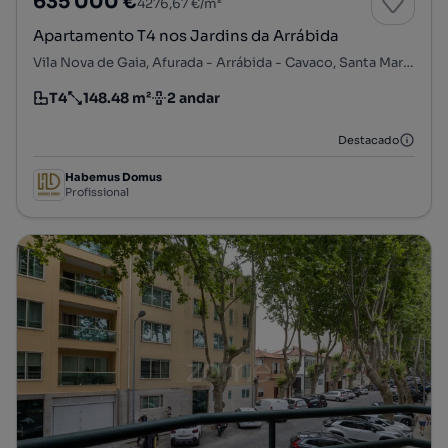
635 000 €
4276,67 €/m²
Apartamento T4 nos Jardins da Arrábida
Vila Nova de Gaia, Afurada - Arrábida - Cavaco, Santa Marinha e São Pedro da Afurada, Vila Nova de Gaia, Porto
T4
148.48 m²
2 andar
Tipologia
Preço por metro quadrado
Andar
Destacado
Habemus Domus
Profissional