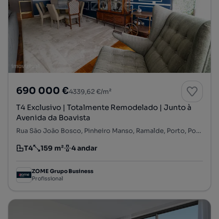
690 000 €
4339,62 €/m²
T4 Exclusivo | Totalmente Remodelado | Junto à
Avenida da Boavista
Rua São João Bosco, Pinheiro Manso, Ramalde, Porto, Porto
T4
159 m²
4 andar
Tipologia
Preço por metro quadrado
Andar
ZOME Grupo Business
Profissional