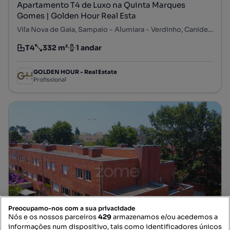
Apartamento T4 de Luxo na Quinta Marques
Gomes | Golden Hour Real Esta
Vila Nova de Gaia, Sampaio - Alumiara - Verdinho, Canidelo, Vila Nova de Gaia, Porto
T4
332 m²
1 andar
Tipologia
Preço por metro quadrado
Andar
GOLDEN HOUR - Real Estate
Profissional
Preocupamo-nos com a sua privacidade
Nós e os nossos parceiros
429
armazenamos e/ou acedemos a
informações num dispositivo, tais como identificadores únicos