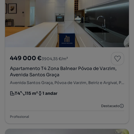
449 000 €
3904,35 €/m²
Apartamento T4 Zona Balnear Póvoa de Varzim,
Avenida Santos Graça
Avenida Santos Graça, Póvoa de Varzim, Beiriz e Argivai, Póvoa de Varzim, Porto
T4
115 m²
1 andar
Tipologia
Preço por metro quadrado
Andar
Destacado
Profissional