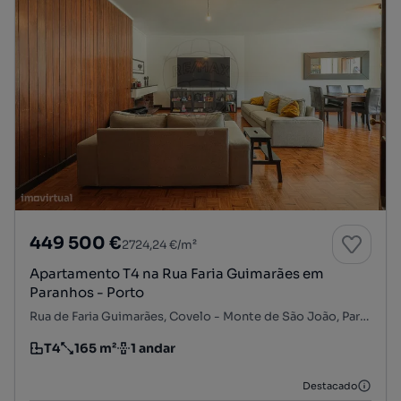
449 500 €
2724,24 €/m²
Apartamento T4 na Rua Faria Guimarães em
Paranhos - Porto
Rua de Faria Guimarães, Covelo - Monte de São João, Paranhos, Porto, Porto
T4
165 m²
1 andar
Tipologia
Preço por metro quadrado
Andar
Destacado