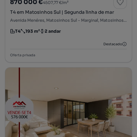
870 000 €
4507,77 €/m²
T4 em Matosinhos Sul | Segunda linha de mar
Avenida Menéres, Matosinhos Sul - Marginal, Matosinhos e Leça da Palmeira, Matosinhos, Porto
T4
193 m²
2 andar
Tipologia
Preço por metro quadrado
Andar
Destacado
Oferta privada