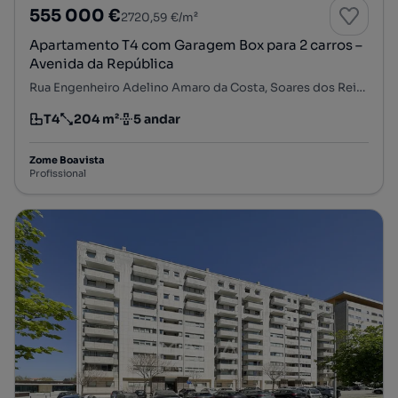
555 000 €
2720,59 €/m²
Apartamento T4 com Garagem Box para 2 carros –
Avenida da República
Rua Engenheiro Adelino Amaro da Costa, Soares dos Reis - Rasa de Cima, Mafamude e Vilar do Paraíso, Vila Nova de Gaia, Porto
T4
204 m²
5 andar
Tipologia
Preço por metro quadrado
Andar
Zome Boavista
Profissional