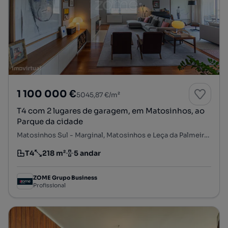
1 100 000 €
5045,87 €/m²
T4 com 2 lugares de garagem, em Matosinhos, ao
Parque da cidade
Matosinhos Sul - Marginal, Matosinhos e Leça da Palmeira, Matosinhos, Porto
T4
218 m²
5 andar
Tipologia
Preço por metro quadrado
Andar
ZOME Grupo Business
Profissional