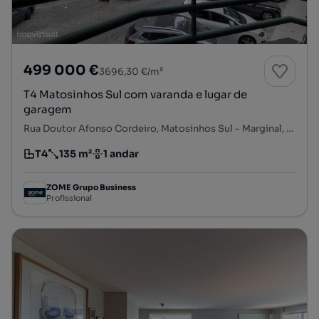
499 000 €
3696,30 €/m²
T4 Matosinhos Sul com varanda e lugar de
garagem
Rua Doutor Afonso Cordeiro, Matosinhos Sul - Marginal, Matosinhos e Leça da Palmeira, Matosinhos, Porto
T4
135 m²
1 andar
Tipologia
Preço por metro quadrado
Andar
ZOME Grupo Business
Profissional