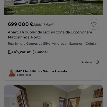
699 000 €
2888,43 €/m²
Apart. T4 duplex de luxo na zona da Exponor em
Matosinhos, Porto
Rua Emídio Gomes da Silva, Amorosa - Exponor - Quinta da Conceição, Matosinhos e Leça da Palmeira, Matosinhos, Porto
T4
242 m²
8 andar
Tipologia
Preço por metro quadrado
Andar
Destacado
MADA Imobiliária - Cristina Azevedo
Profissional