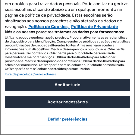
em cookies para tratar dados pessoais. Pode aceitar ou gerir as
suas escolhas clicando abaixo ou em qualquer momento na
página da política de privacidade. Estas escolhas serão
635 000 €
3649,43 €/m²
sinalizadas aos nossos parceiros e não afetarão os dados de
navegação.
Política de Cookies,
Política de Privacidade
Apartamento T4 na Cooperativa dos Arquitetos,
Nós e os nossos parceiros tratamos os dados para fornecermos:
Aldoar, Porto
Utilizar dados de geolocalização precisos. Procurar ativamente as características
do dispositivo para identificação. Compreender os públicos através de estatísticas
Rua Arquitecto Arménio Losa, Cooperativa dos Arquitectos - Fonte da Moura - Pedra Verde, Aldoar, Foz do Douro e Nevogilde, Porto, Porto
ou combinações de dados de diferentes fontes. Armazenar e/ou aceder a
informações num dispositivo. Medir o desempenho da publicidade. Criar perfis
T4
174 m²
1 andar
para personalizar conteúdos. Criar perfis para publicidade personalizada.
Tipologia
Preço por metro quadrado
Andar
Desenvolver e melhorar serviços. Utilizar dados limitados para selecionar
publicidade. Medir o desempenho dos conteúdos. Utilizar dados limitados para
selecionar conteúdos. Utilizar perfis para selecionar publicidade personalizada.
ZOME Grupo Business
Utilizar perfis para selecionar conteúdos personalizados.
Profissional
Lista de parceiros (fornecedores)
Aceitar tudo
Aceitar necessários
Definir preferências