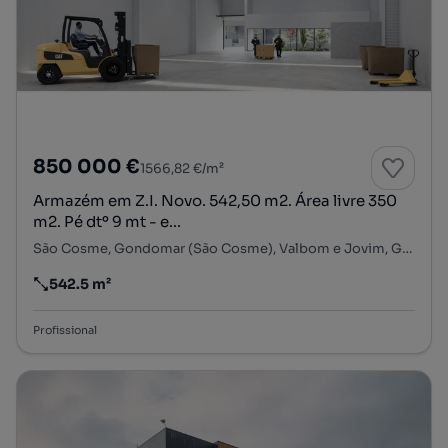
850 000 €
1566,82 €/m²
Armazém em Z.I. Novo. 542,50 m2. Área livre 350
m2. Pé dtº 9 mt - e...
São Cosme, Gondomar (São Cosme), Valbom e Jovim, Gondomar, Porto
542.5 m²
Preço por metro quadrado
Profissional