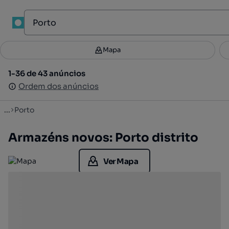
Mapa
Mapa
Filtros
Guardar pesquisa
3
1-36 de 43 anúncios
1-36 de 43 anúncios
Ordenar
Ordem dos anúncios
Ordem dos anúncios
...
Porto
Armazéns novos: Porto distrito
Ver Mapa