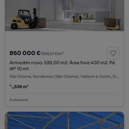
860 000 €
1598,51 €/m²
Armazém novo. 538,00 m2. Área livre 400 m2. Pé
dtº 10 mt
São Cosme, Gondomar (São Cosme), Valbom e Jovim, Gondomar, Porto
538 m²
Preço por metro quadrado
Profissional