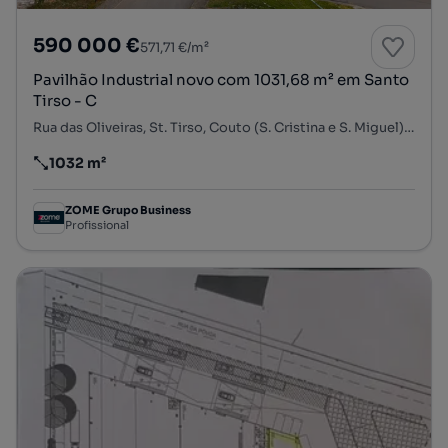
590 000 €
571,71 €/m²
Pavilhão Industrial novo com 1031,68 m² em Santo
Tirso - C
Rua das Oliveiras, St. Tirso, Couto (S. Cristina e S. Miguel) e Burgães, Santo Tirso, Porto
1032 m²
Preço por metro quadrado
ZOME Grupo Business
Profissional