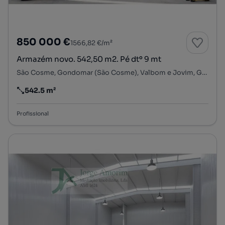
850 000 €
1566,82 €/m²
Armazém novo. 542,50 m2. Pé dtº 9 mt
São Cosme, Gondomar (São Cosme), Valbom e Jovim, Gondomar, Porto
542.5 m²
Preço por metro quadrado
Profissional