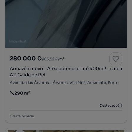
280 000 €
965,52 €/m²
Armazém novo - Área potencial: até 400m2 - saída
A11 Caíde de Rei
Avenida das Árvores - Árvores, Vila Meã, Amarante, Porto
290 m²
Preço por metro quadrado
Destacado
Oferta privada