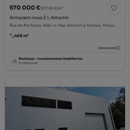
570 000 €
1217,95 €/m²
Armazem novo Z.I. Amorim
Rua do Rio Novo, AVer-o-Mar, Amorim e Terroso, Póvoa de Varzim, Porto
468 m²
Preço por metro quadrado
Destacado
Rentkasa - investimentos Imobiliarios
Profissional