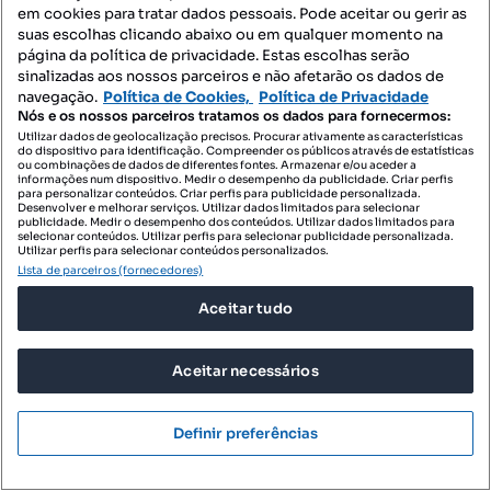
em cookies para tratar dados pessoais. Pode aceitar ou gerir as
PAÇOS PARK – Espaço Empresarial em Paços de
suas escolhas clicando abaixo ou em qualquer momento na
Ferreira
página da política de privacidade. Estas escolhas serão
Travessa de Brito, Ferreira, Paços de Ferreira, Porto
sinalizadas aos nossos parceiros e não afetarão os dados de
navegação.
Política de Cookies,
Política de Privacidade
487 m²
Preço por metro quadrado
Nós e os nossos parceiros tratamos os dados para fornecermos:
Utilizar dados de geolocalização precisos. Procurar ativamente as características
do dispositivo para identificação. Compreender os públicos através de estatísticas
ZOME Grupo Business
ou combinações de dados de diferentes fontes. Armazenar e/ou aceder a
Profissional
informações num dispositivo. Medir o desempenho da publicidade. Criar perfis
para personalizar conteúdos. Criar perfis para publicidade personalizada.
Desenvolver e melhorar serviços. Utilizar dados limitados para selecionar
publicidade. Medir o desempenho dos conteúdos. Utilizar dados limitados para
selecionar conteúdos. Utilizar perfis para selecionar publicidade personalizada.
Utilizar perfis para selecionar conteúdos personalizados.
Lista de parceiros (fornecedores)
Aceitar tudo
Aceitar necessários
Definir preferências