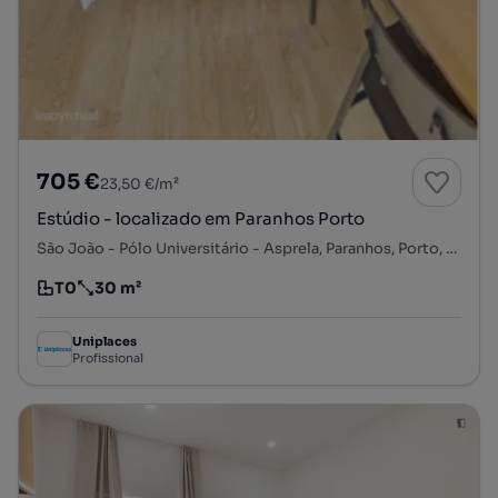
705 €
23,50 €/m²
Estúdio - localizado em Paranhos Porto
São João - Pólo Universitário - Asprela, Paranhos, Porto, Porto
T0
30 m²
Tipologia
Preço por metro quadrado
Uniplaces
Profissional