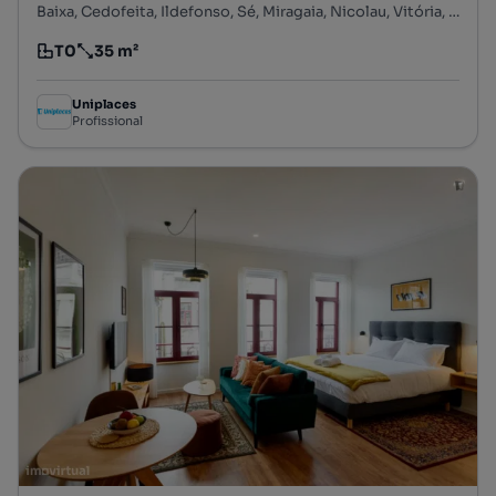
Baixa, Cedofeita, Ildefonso, Sé, Miragaia, Nicolau, Vitória, Porto, Porto
T0
35 m²
Tipologia
Preço por metro quadrado
Uniplaces
Profissional