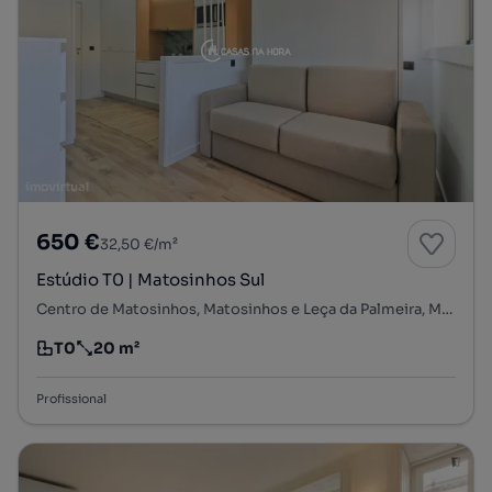
650 €
32,50 €/m²
Estúdio T0 | Matosinhos Sul
Centro de Matosinhos, Matosinhos e Leça da Palmeira, Matosinhos, Porto
T0
20 m²
Tipologia
Preço por metro quadrado
Profissional