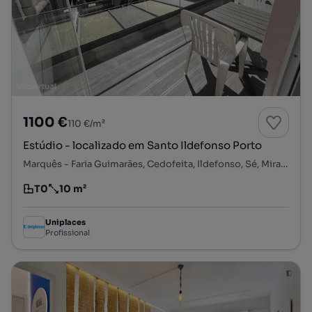
1100 €
110 €/m²
Estúdio - localizado em Santo Ildefonso Porto
Marquês - Faria Guimarães, Cedofeita, Ildefonso, Sé, Miragaia, Nicolau, Vitória, Porto, Porto
T0
10 m²
Tipologia
Preço por metro quadrado
Uniplaces
Profissional