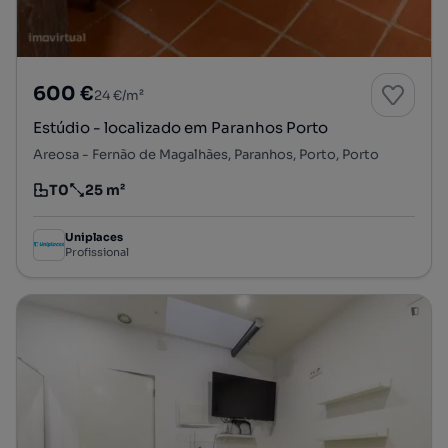
600 €
24 €/m²
Estúdio - localizado em Paranhos Porto
Areosa - Fernão de Magalhães, Paranhos, Porto, Porto
T0
25 m²
Tipologia
Preço por metro quadrado
Uniplaces
Profissional