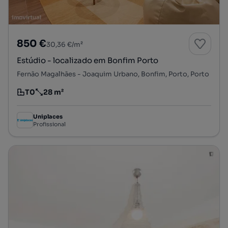
850 €
30,36 €/m²
Estúdio - localizado em Bonfim Porto
Fernão Magalhães - Joaquim Urbano, Bonfim, Porto, Porto
T0
28 m²
Tipologia
Preço por metro quadrado
Uniplaces
Profissional