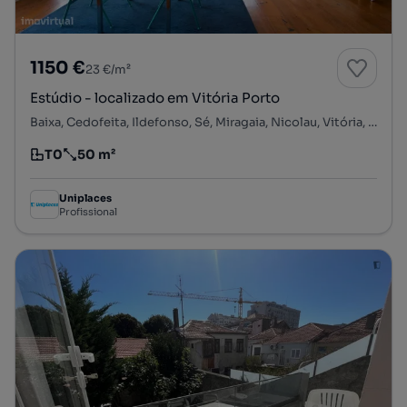
1150 €
23 €/m²
Estúdio - localizado em Vitória Porto
Baixa, Cedofeita, Ildefonso, Sé, Miragaia, Nicolau, Vitória, Porto, Porto
T0
50 m²
Tipologia
Preço por metro quadrado
Uniplaces
Profissional