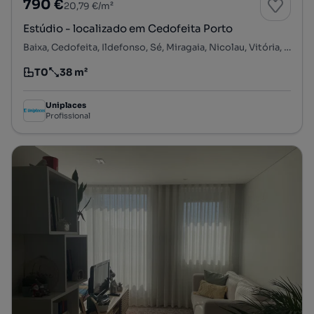
790 €
20,79 €/m²
Estúdio - localizado em Cedofeita Porto
Baixa, Cedofeita, Ildefonso, Sé, Miragaia, Nicolau, Vitória, Porto, Porto
T0
38 m²
Tipologia
Preço por metro quadrado
Uniplaces
Profissional