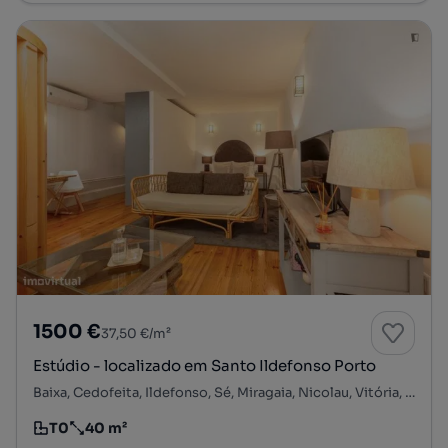
1500 €
37,50 €/m²
Estúdio - localizado em Santo Ildefonso Porto
Baixa, Cedofeita, Ildefonso, Sé, Miragaia, Nicolau, Vitória, Porto, Porto
T0
40 m²
Tipologia
Preço por metro quadrado