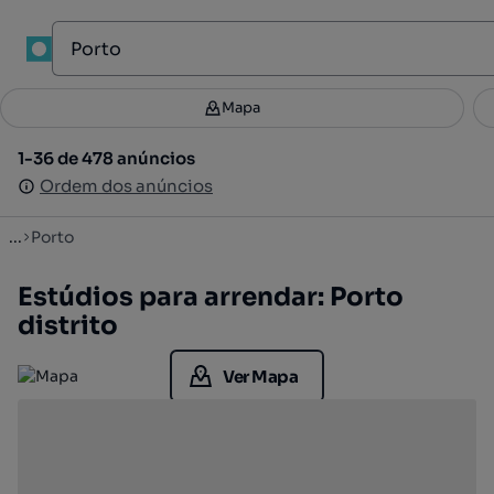
Mapa
Mapa
Filtros
Guardar pesquisa
3
1-36 de 478 anúncios
1-36 de 478 anúncios
Ordenar
Ordem dos anúncios
Ordem dos anúncios
...
Porto
Estúdios para arrendar: Porto
distrito
Ver Mapa