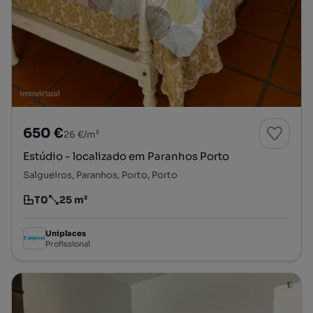
650 €
26 €/m²
Estúdio - localizado em Paranhos Porto
Salgueiros, Paranhos, Porto, Porto
T0
25 m²
Tipologia
Preço por metro quadrado
Uniplaces
Profissional