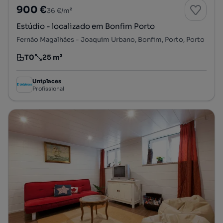
900 €
36 €/m²
Estúdio - localizado em Bonfim Porto
Fernão Magalhães - Joaquim Urbano, Bonfim, Porto, Porto
T0
25 m²
Tipologia
Preço por metro quadrado
Uniplaces
Profissional