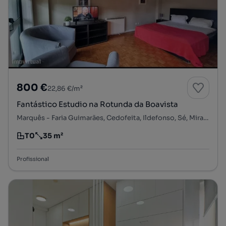
800 €
22,86 €/m²
Fantástico Estudio na Rotunda da Boavista
Marquês - Faria Guimarães, Cedofeita, Ildefonso, Sé, Miragaia, Nicolau, Vitória, Porto, Porto
T0
35 m²
Tipologia
Preço por metro quadrado
Profissional