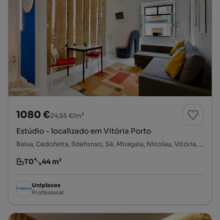
1080 €
24,55 €/m²
Estúdio - localizado em Vitória Porto
Baixa, Cedofeita, Ildefonso, Sé, Miragaia, Nicolau, Vitória, Porto, Porto
T0
44 m²
Tipologia
Preço por metro quadrado
Uniplaces
Profissional