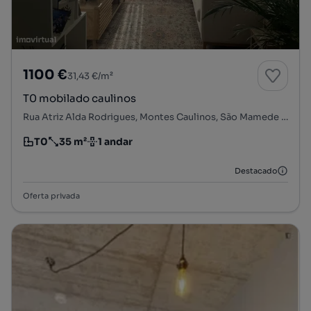
1100 €
31,43 €/m²
T0 mobilado caulinos
Rua Atriz Alda Rodrigues, Montes Caulinos, São Mamede de Infesta e Senhora da Hora, Matosinhos, Porto
T0
35 m²
1 andar
Tipologia
Preço por metro quadrado
Andar
Destacado
Oferta privada