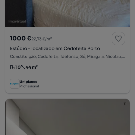
1000 €
22,73 €/m²
Estúdio - localizado em Cedofeita Porto
Constituição, Cedofeita, Ildefonso, Sé, Miragaia, Nicolau, Vitória, Porto, Porto
T0
44 m²
Tipologia
Preço por metro quadrado
Uniplaces
Profissional