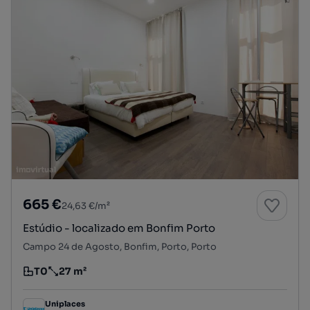
665 €
24,63 €/m²
Estúdio - localizado em Bonfim Porto
Campo 24 de Agosto, Bonfim, Porto, Porto
T0
27 m²
Tipologia
Preço por metro quadrado
Uniplaces