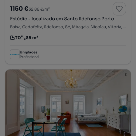
1150 €
32,86 €/m²
Estúdio - localizado em Santo Ildefonso Porto
Baixa, Cedofeita, Ildefonso, Sé, Miragaia, Nicolau, Vitória, Porto, Porto
T0
35 m²
Tipologia
Preço por metro quadrado
Uniplaces
Profissional