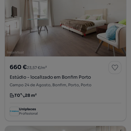
660 €
23,57 €/m²
Estúdio - localizado em Bonfim Porto
Campo 24 de Agosto, Bonfim, Porto, Porto
T0
28 m²
Tipologia
Preço por metro quadrado
Uniplaces
Profissional