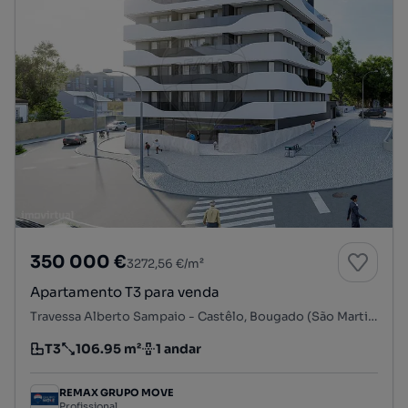
350 000 €
3272,56 €/m²
Apartamento T3 para venda
Travessa Alberto Sampaio - Castêlo, Bougado (São Martinho e Santiago), Trofa, Porto
T3
106.95 m²
1 andar
Tipologia
Preço por metro quadrado
Andar
REMAX GRUPO MOVE
Profissional