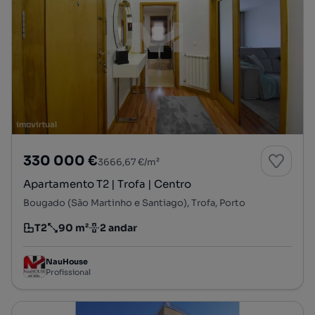
330 000 €
3666,67 €/m²
Apartamento T2 | Trofa | Centro
Bougado (São Martinho e Santiago), Trofa, Porto
T2
90 m²
2 andar
Tipologia
Preço por metro quadrado
Andar
NauHouse
Profissional