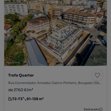
Trofa Quarter
Rua Comendador Amadeu Castro Pinheiro, Bougado (São Martinho e Santiago), Trofa, Porto
de 2760 €/m²
T2-T3
91-138 m²
Tipologia
Preço por metro quadrado
Destacado