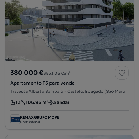
380 000 €
3553,06 €/m²
Apartamento T3 para venda
Travessa Alberto Sampaio - Castêlo, Bougado (São Martinho e Santiago), Trofa, Porto
T3
106.95 m²
3 andar
Tipologia
Preço por metro quadrado
Andar
REMAX GRUPO MOVE
Profissional