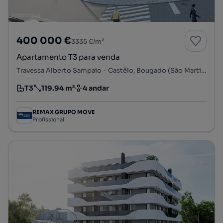
400 000 €
3335 €/m²
Apartamento T3 para venda
Travessa Alberto Sampaio - Castêlo, Bougado (São Martinho e Santiago), Trofa, Porto
T3
119.94 m²
4 andar
Tipologia
Preço por metro quadrado
Andar
REMAX GRUPO MOVE
Profissional