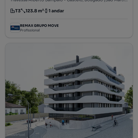
T3
123.8 m²
1 andar
Tipologia
Preço por metro quadrado
Andar
REMAX GRUPO MOVE
Profissional