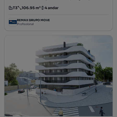
T3
106.95 m²
4 andar
Tipologia
Preço por metro quadrado
Andar
REMAX GRUPO MOVE
Profissional