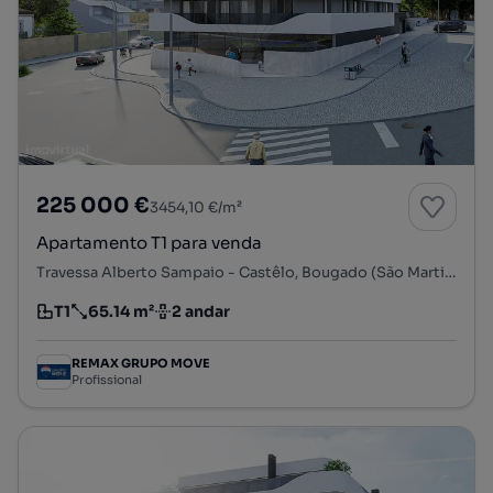
225 000 €
3454,10 €/m²
Apartamento T1 para venda
Travessa Alberto Sampaio - Castêlo, Bougado (São Martinho e Santiago), Trofa, Porto
T1
65.14 m²
2 andar
Tipologia
Preço por metro quadrado
Andar
REMAX GRUPO MOVE
Profissional