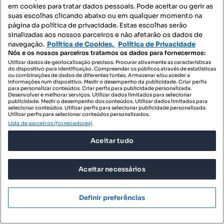
em cookies para tratar dados pessoais. Pode aceitar ou gerir as
T2
77 m²
rés do chão
Tipologia
Preço por metro quadrado
Andar
suas escolhas clicando abaixo ou em qualquer momento na
página da política de privacidade. Estas escolhas serão
ZOME Grupo Business
sinalizadas aos nossos parceiros e não afetarão os dados de
Profissional
navegação.
Política de Cookies,
Política de Privacidade
Nós e os nossos parceiros tratamos os dados para fornecermos:
Utilizar dados de geolocalização precisos. Procurar ativamente as características
do dispositivo para identificação. Compreender os públicos através de estatísticas
ou combinações de dados de diferentes fontes. Armazenar e/ou aceder a
informações num dispositivo. Medir o desempenho da publicidade. Criar perfis
para personalizar conteúdos. Criar perfis para publicidade personalizada.
Desenvolver e melhorar serviços. Utilizar dados limitados para selecionar
publicidade. Medir o desempenho dos conteúdos. Utilizar dados limitados para
selecionar conteúdos. Utilizar perfis para selecionar publicidade personalizada.
Utilizar perfis para selecionar conteúdos personalizados.
Lista de parceiros (fornecedores)
Aceitar tudo
Aceitar necessários
Definir preferências