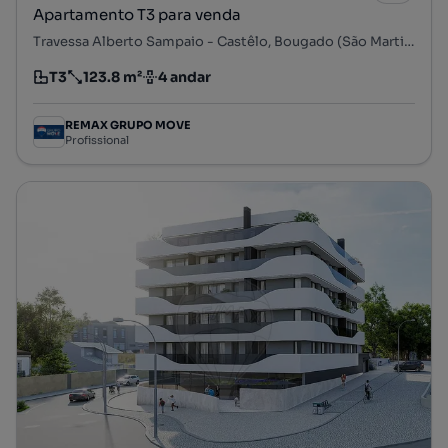
Apartamento T3 para venda
Travessa Alberto Sampaio - Castêlo, Bougado (São Martinho e Santiago), Trofa, Porto
T3
123.8 m²
4 andar
Tipologia
Preço por metro quadrado
Andar
REMAX GRUPO MOVE
Profissional