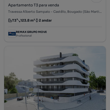
Apartamento T3 para venda
Travessa Alberto Sampaio - Castêlo, Bougado (São Martinho e Santiago), Trofa, Porto
T3
123.8 m²
2 andar
Tipologia
Preço por metro quadrado
Andar
REMAX GRUPO MOVE
Profissional