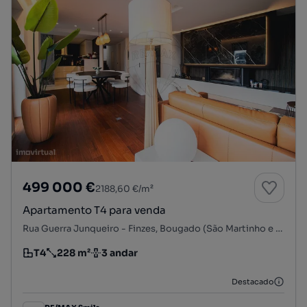
499 000 €
2188,60 €/m²
Apartamento T4 para venda
Rua Guerra Junqueiro - Finzes, Bougado (São Martinho e Santiago), Trofa, Porto
T4
228 m²
3 andar
Tipologia
Preço por metro quadrado
Andar
Destacado