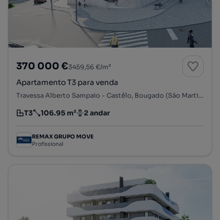
370 000 €
3459,56 €/m²
Apartamento T3 para venda
Travessa Alberto Sampaio - Castêlo, Bougado (São Martinho e Santiago), Trofa, Porto
T3
106.95 m²
2 andar
Tipologia
Preço por metro quadrado
Andar
REMAX GRUPO MOVE
Profissional