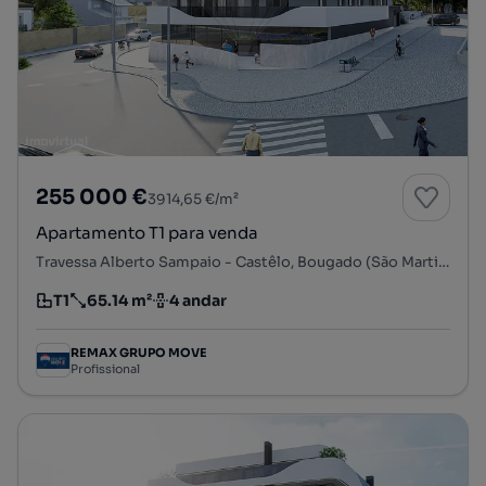
255 000 €
3914,65 €/m²
Apartamento T1 para venda
Travessa Alberto Sampaio - Castêlo, Bougado (São Martinho e Santiago), Trofa, Porto
T1
65.14 m²
4 andar
Tipologia
Preço por metro quadrado
Andar
REMAX GRUPO MOVE
Profissional