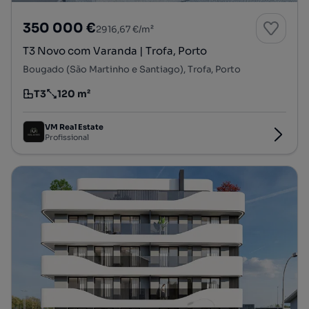
350 000 €
2916,67 €/m²
T3 Novo com Varanda | Trofa, Porto
Bougado (São Martinho e Santiago), Trofa, Porto
T3
120 m²
Tipologia
Preço por metro quadrado
VM Real Estate
Profissional