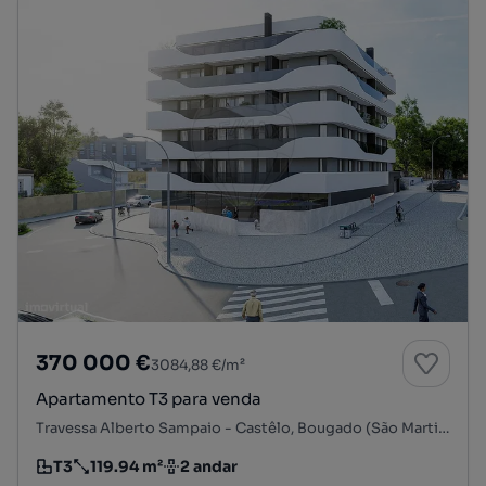
370 000 €
3084,88 €/m²
Apartamento T3 para venda
Travessa Alberto Sampaio - Castêlo, Bougado (São Martinho e Santiago), Trofa, Porto
T3
119.94 m²
2 andar
Tipologia
Preço por metro quadrado
Andar