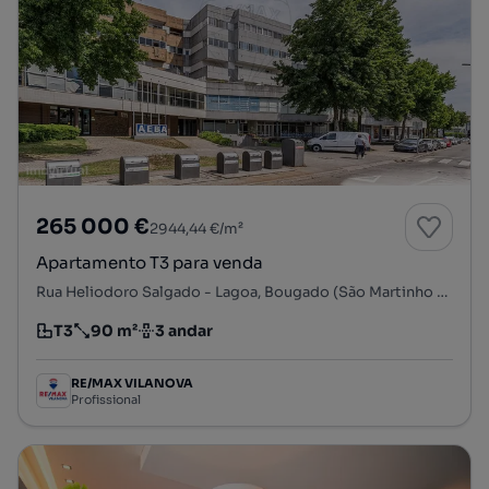
265 000 €
2944,44 €/m²
Apartamento T3 para venda
Rua Heliodoro Salgado - Lagoa, Bougado (São Martinho e Santiago), Trofa, Porto
T3
90 m²
3 andar
Tipologia
Preço por metro quadrado
Andar
RE/MAX VILANOVA
Profissional