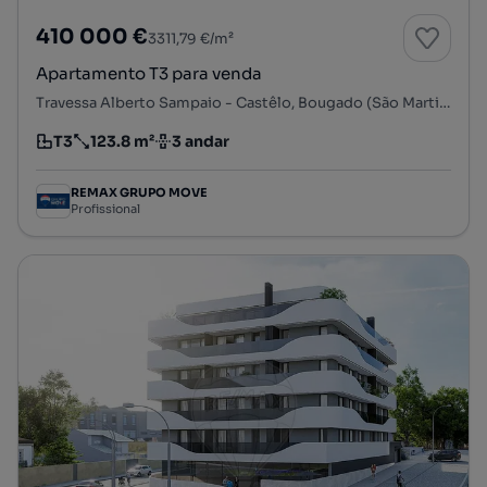
410 000 €
3311,79 €/m²
Apartamento T3 para venda
Travessa Alberto Sampaio - Castêlo, Bougado (São Martinho e Santiago), Trofa, Porto
T3
123.8 m²
3 andar
Tipologia
Preço por metro quadrado
Andar
REMAX GRUPO MOVE
Profissional