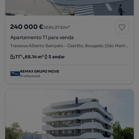
240 000 €
3684,37 €/m²
Apartamento T1 para venda
Travessa Alberto Sampaio - Castêlo, Bougado (São Martinho e Santiago), Trofa, Porto
T1
65.14 m²
3 andar
Tipologia
Preço por metro quadrado
Andar
REMAX GRUPO MOVE
Profissional