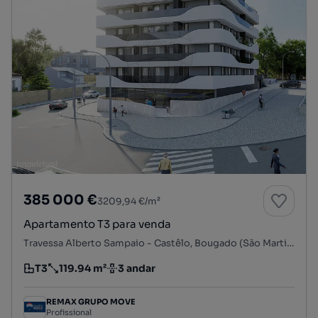
385 000 €
3209,94 €/m²
Apartamento T3 para venda
Travessa Alberto Sampaio - Castêlo, Bougado (São Martinho e Santiago), Trofa, Porto
T3
119.94 m²
3 andar
Tipologia
Preço por metro quadrado
Andar
REMAX GRUPO MOVE
Profissional