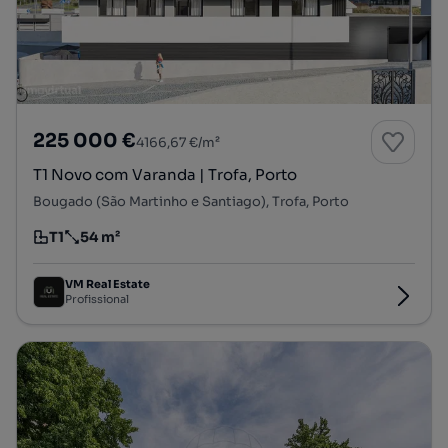
225 000 €
4166,67 €/m²
T1 Novo com Varanda | Trofa, Porto
Bougado (São Martinho e Santiago), Trofa, Porto
T1
54 m²
Tipologia
Preço por metro quadrado
VM Real Estate
Profissional