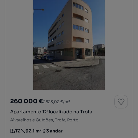
260 000 €
2823,02 €/m²
Apartamento T2 localizado na Trofa
Alvarelhos e Guidões, Trofa, Porto
T2
92.1 m²
3 andar
Tipologia
Preço por metro quadrado
Andar