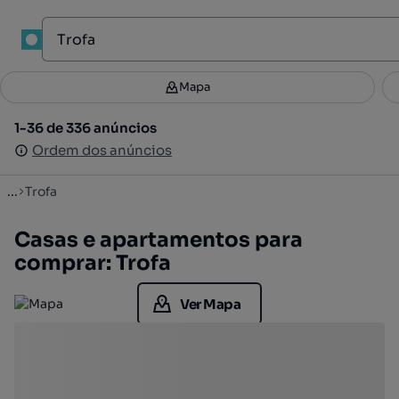
1
Mapa
Mapa
Filtros
Guardar pesquisa
1
1-36 de 336 anúncios
1-36 de 336 anúncios
Ordenar
Ordem dos anúncios
Ordem dos anúncios
...
Trofa
Casas e apartamentos para
comprar: Trofa
Ver Mapa