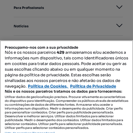
Para Profissionais
Notícias
PORTAIS
Preocupamo-nos com a sua privacidade
Nós e os nossos parceiros
429
armazenamos e/ou acedemos a
informações num dispositivo, tais como identificadores únicos
Mapa do Site
em cookies para tratar dados pessoais. Pode aceitar ou gerir as
suas escolhas clicando abaixo ou em qualquer momento na
página da política de privacidade. Estas escolhas serão
sinalizadas aos nossos parceiros e não afetarão os dados de
Contacte-nos
navegação.
Política de Cookies,
Política de Privacidade
Nós e os nossos parceiros tratamos os dados para fornecermos:
Utilizar dados de geolocalização precisos. Procurar ativamente as características
do dispositivo para identificação. Compreender os públicos através de estatísticas
SIGA-NOS:
ou combinações de dados de diferentes fontes. Armazenar e/ou aceder a
informações num dispositivo. Medir o desempenho da publicidade. Criar perfis
para personalizar conteúdos. Criar perfis para publicidade personalizada.
Desenvolver e melhorar serviços. Utilizar dados limitados para selecionar
publicidade. Medir o desempenho dos conteúdos. Utilizar dados limitados para
selecionar conteúdos. Utilizar perfis para selecionar publicidade personalizada.
DESCARREGAR NA:
Utilizar perfis para selecionar conteúdos personalizados.