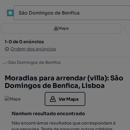
1
Mapa
Mapa
Filtros
Guardar pesquisa
4
1-0 de 0 anúncios
1-0 de 0 anúncios
Ordenar
Ordem dos anúncios
Ordem dos anúncios
...
São Domingos de Benfica
Moradias para arrendar (villa): São
Domingos de Benfica, Lisboa
Ver Mapa
Nenhum resultado encontrado
Não encontrámos resultados que correspondam à
sua pesquisa. Tente de novo com outros critérios