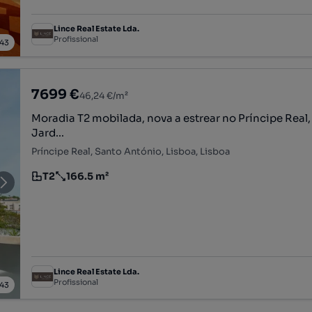
Lince Real Estate Lda.
Profissional
43
7699 €
46,24 €/m²
Moradia T2 mobilada, nova a estrear no Príncipe Real,
Jard...
Príncipe Real, Santo António, Lisboa, Lisboa
T2
166.5 m²
Tipologia
Preço por metro quadrado
Lince Real Estate Lda.
Profissional
43