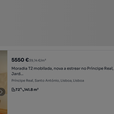
5550 €
39,14 €/m²
Moradia T2 mobilada, nova a estrear no Príncipe Real,
Jard...
Príncipe Real, Santo António, Lisboa, Lisboa
T2
141.8 m²
Tipologia
Preço por metro quadrado