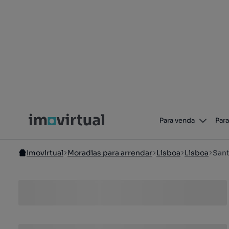
Para venda
Para
Imovirtual
Moradias para arrendar
Lisboa
Lisboa
Sant