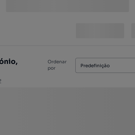
ónio,
Ordenar
Predefinição
por
?