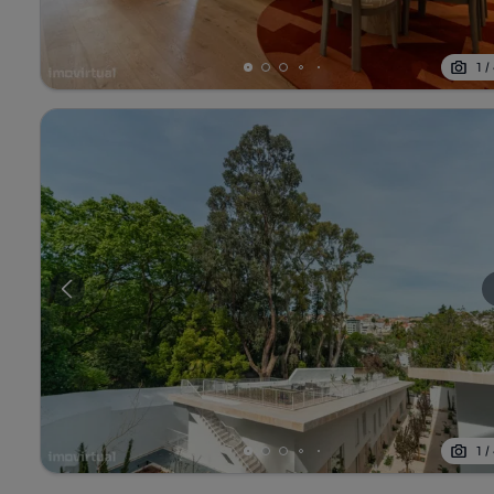
1
/
1
/