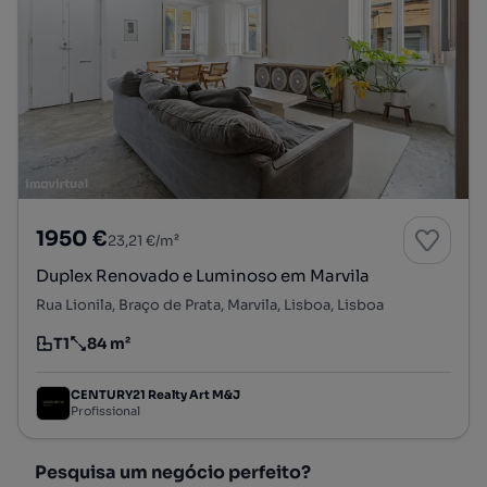
1950 €
23,21 €/m²
Duplex Renovado e Luminoso em Marvila
Rua Lionila, Braço de Prata, Marvila, Lisboa, Lisboa
T1
84 m²
Tipologia
Preço por metro quadrado
CENTURY21 Realty Art M&J
Profissional
Pesquisa um negócio perfeito?