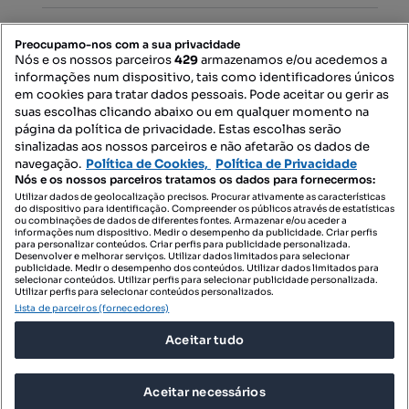
PORTAIS
Preocupamo-nos com a sua privacidade
Nós e os nossos parceiros
429
armazenamos e/ou acedemos a
informações num dispositivo, tais como identificadores únicos
Mapa do Site
em cookies para tratar dados pessoais. Pode aceitar ou gerir as
suas escolhas clicando abaixo ou em qualquer momento na
página da política de privacidade. Estas escolhas serão
sinalizadas aos nossos parceiros e não afetarão os dados de
Contacte-nos
navegação.
Política de Cookies,
Política de Privacidade
Nós e os nossos parceiros tratamos os dados para fornecermos:
Utilizar dados de geolocalização precisos. Procurar ativamente as características
do dispositivo para identificação. Compreender os públicos através de estatísticas
SIGA-NOS:
ou combinações de dados de diferentes fontes. Armazenar e/ou aceder a
informações num dispositivo. Medir o desempenho da publicidade. Criar perfis
para personalizar conteúdos. Criar perfis para publicidade personalizada.
Desenvolver e melhorar serviços. Utilizar dados limitados para selecionar
publicidade. Medir o desempenho dos conteúdos. Utilizar dados limitados para
selecionar conteúdos. Utilizar perfis para selecionar publicidade personalizada.
DESCARREGAR NA:
Utilizar perfis para selecionar conteúdos personalizados.
Lista de parceiros (fornecedores)
Aceitar tudo
Aceitar necessários
© 2026 Imovirtual.com, OLX Portugal, S.A.