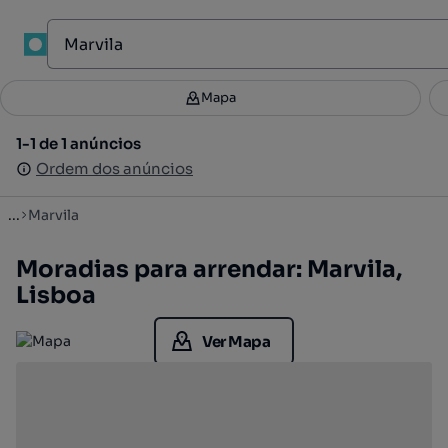
1
Mapa
Mapa
Filtros
Guardar pesquisa
3
1-1 de 1 anúncios
1-1 de 1 anúncios
Ordenar
Ordem dos anúncios
Ordem dos anúncios
...
Marvila
Moradias para arrendar: Marvila,
Lisboa
Ver Mapa