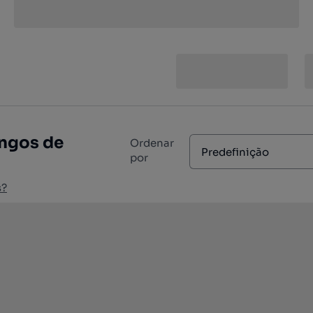
ingos de
Ordenar
Predefinição
por
s?