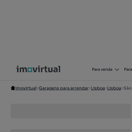
Para venda
Para
Imovirtual
Garagens para arrendar
Lisboa
Lisboa
São