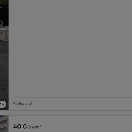
Profissional
/
4
40 €
10 €/m²