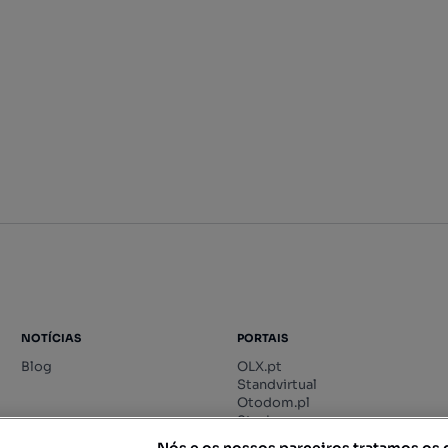
NOTÍCIAS
PORTAIS
Blog
OLX.pt
Standvirtual
Otodom.pl
Storia.ro