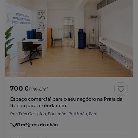
700 €
11,48 €/m²
Espaço comercial para o seu negócio na Praia da
Rocha para arrendament
Rua Três Castelos, Portimão, Portimão, Faro
61 m²
rés do chão
Preço por metro quadrado
Andar