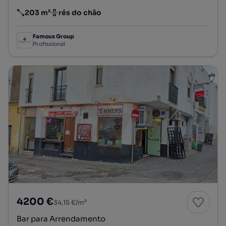
203 m²
rés do chão
Preço por metro quadrado
Andar
Famous Group
Profissional
4200 €
34,15 €/m²
Bar para Arrendamento