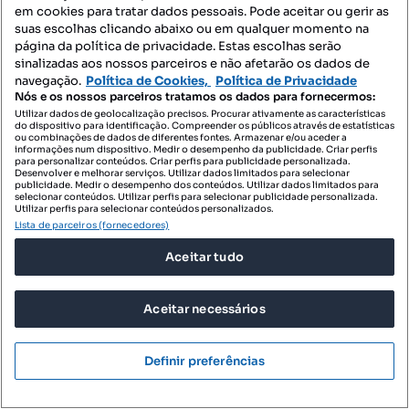
em cookies para tratar dados pessoais. Pode aceitar ou gerir as
suas escolhas clicando abaixo ou em qualquer momento na
página da política de privacidade. Estas escolhas serão
sinalizadas aos nossos parceiros e não afetarão os dados de
navegação.
Política de Cookies,
Política de Privacidade
Nós e os nossos parceiros tratamos os dados para fornecermos:
Utilizar dados de geolocalização precisos. Procurar ativamente as características
do dispositivo para identificação. Compreender os públicos através de estatísticas
ou combinações de dados de diferentes fontes. Armazenar e/ou aceder a
informações num dispositivo. Medir o desempenho da publicidade. Criar perfis
para personalizar conteúdos. Criar perfis para publicidade personalizada.
Desenvolver e melhorar serviços. Utilizar dados limitados para selecionar
publicidade. Medir o desempenho dos conteúdos. Utilizar dados limitados para
selecionar conteúdos. Utilizar perfis para selecionar publicidade personalizada.
Utilizar perfis para selecionar conteúdos personalizados.
Lista de parceiros (fornecedores)
Aceitar tudo
600 €
18,75 €/m²
Aceitar necessários
Loja para arrendamento
Rua da Paz, Portimão, Portimão, Faro
Definir preferências
32 m²
Preço por metro quadrado