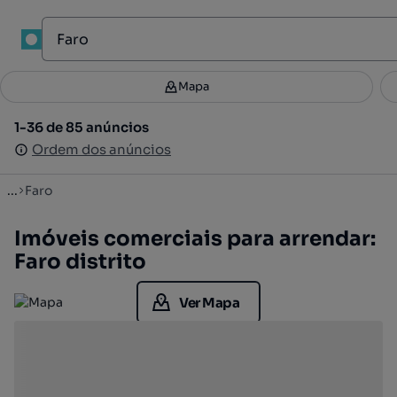
Mapa
Mapa
Filtros
Guardar pesquisa
3
1-36 de 85 anúncios
1-36 de 85 anúncios
Ordenar
Ordem dos anúncios
Ordem dos anúncios
...
Faro
Imóveis comerciais para arrendar:
Faro distrito
Ver Mapa