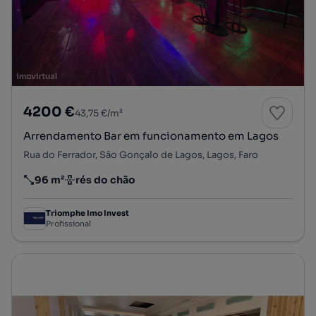
4200 €
43,75 €/m²
Arrendamento Bar em funcionamento em Lagos
Rua do Ferrador, São Gonçalo de Lagos, Lagos, Faro
96 m²
rés do chão
Preço por metro quadrado
Andar
Triomphe Imo Invest
Profissional