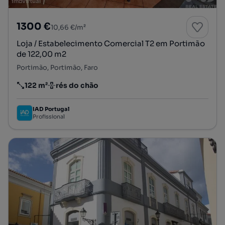
1300 €
10,66 €/m²
Loja / Estabelecimento Comercial T2 em Portimão
de 122,00 m2
Portimão, Portimão, Faro
122 m²
rés do chão
Preço por metro quadrado
Andar
IAD Portugal
Profissional