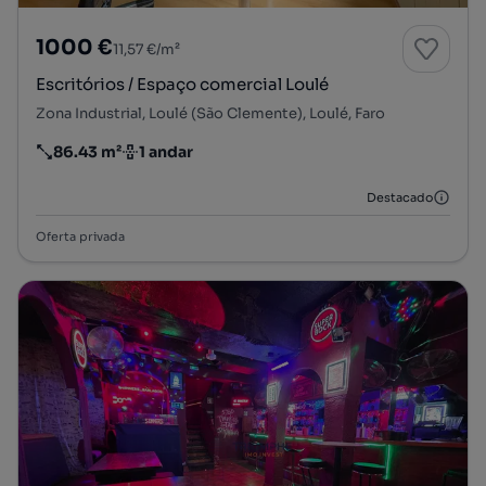
1000 €
11,57 €/m²
Escritórios / Espaço comercial Loulé
Zona Industrial, Loulé (São Clemente), Loulé, Faro
86.43 m²
1 andar
Preço por metro quadrado
Andar
Destacado
Oferta privada