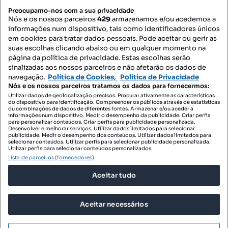
PORTAIS
Preocupamo-nos com a sua privacidade
Nós e os nossos parceiros
429
armazenamos e/ou acedemos a
informações num dispositivo, tais como identificadores únicos
Mapa do Site
em cookies para tratar dados pessoais. Pode aceitar ou gerir as
suas escolhas clicando abaixo ou em qualquer momento na
página da política de privacidade. Estas escolhas serão
sinalizadas aos nossos parceiros e não afetarão os dados de
Contacte-nos
navegação.
Política de Cookies,
Política de Privacidade
Nós e os nossos parceiros tratamos os dados para fornecermos:
Utilizar dados de geolocalização precisos. Procurar ativamente as características
do dispositivo para identificação. Compreender os públicos através de estatísticas
SIGA-NOS:
ou combinações de dados de diferentes fontes. Armazenar e/ou aceder a
informações num dispositivo. Medir o desempenho da publicidade. Criar perfis
para personalizar conteúdos. Criar perfis para publicidade personalizada.
Desenvolver e melhorar serviços. Utilizar dados limitados para selecionar
publicidade. Medir o desempenho dos conteúdos. Utilizar dados limitados para
selecionar conteúdos. Utilizar perfis para selecionar publicidade personalizada.
DESCARREGAR NA:
Utilizar perfis para selecionar conteúdos personalizados.
Lista de parceiros (fornecedores)
Aceitar tudo
Aceitar necessários
© 2026 Imovirtual.com, OLX Portugal, S.A.
TERMOS DE UTILIZAÇÃO