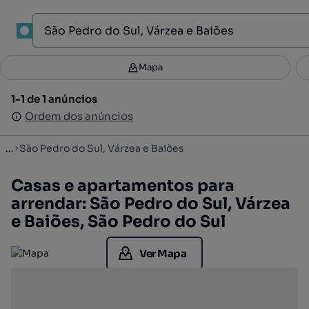
1
Mapa
Mapa
Filtros
Guardar pesquisa
2
1-1 de 1 anúncios
1-1 de 1 anúncios
Ordenar
Ordem dos anúncios
Ordem dos anúncios
...
São Pedro do Sul, Várzea e Baiões
Casas e apartamentos para
arrendar: São Pedro do Sul, Várzea
e Baiões, São Pedro do Sul
Ver Mapa