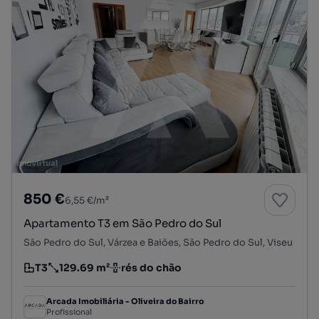
850 €
6,55 €/m²
Apartamento T3 em São Pedro do Sul
São Pedro do Sul, Várzea e Baiões, São Pedro do Sul, Viseu
T3
129.69 m²
rés do chão
Tipologia
Preço por metro quadrado
Andar
Arcada Imobiliária - Oliveira do Bairro
Profissional