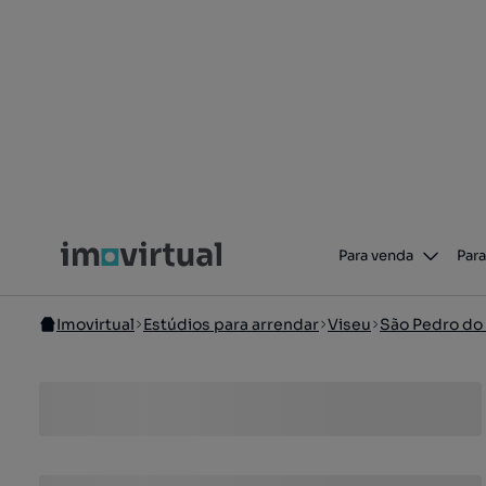
Para venda
Para
Imovirtual
Estúdios para arrendar
Viseu
São Pedro do