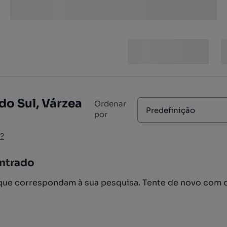
do Sul, Várzea
Ordenar
Predefinição
por
?
ntrado
ue correspondam à sua pesquisa. Tente de novo com 